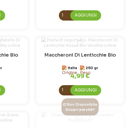
I
AGGIUNGI
chie Bio
Maccheroni Di Lenticchie Bio
gr
Italia
250 gr
4,99 €
I
AGGIUNGI
Non Disponibile
Scopri perchè?