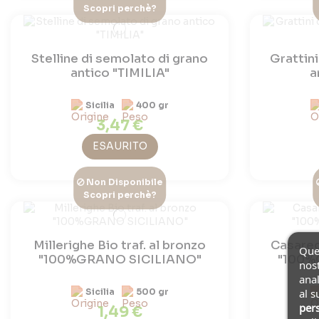
Scopri perchè?
Stelline di semolato di grano
Grattini
antico "TIMILIA"
a
Sicilia
400 gr
3,47 €
ESAURITO
Non Disponibile
Scopri perchè?
Millerighe Bio traf. al bronzo
Casarec
Ques
"100%GRANO SICILIANO"
"100%
nost
anal
al s
Sicilia
500 gr
pers
1,49 €