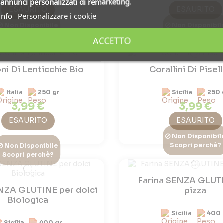
i
annunci personalizzati di remarketing
.
ESAURITO
ESAURITO
info
Personalizzare i cookie
Non Disponibile
Non Disponibil
Scopri perchè?
Scopri perchè?
ACCETTO
ni Di Lenticchie Bio
Corallini Di Pisell
Italia
250 gr
Sicilia
250 
3,99 €
3,99 €
ESAURITO
ESAURITO
Non Disponibil
Scopri perchè?
Non Disponibile
Scopri perchè?
Farina SENZA GLUT
ENZA GLUTINE per dolci
pizza
Biologica
Sicilia
400 
Sicilia
400 gr