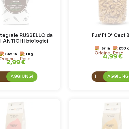
integrale RUSSELLO da
Fusilli Di Ceci 
 ANTICHI biologici
Italia
250 
Sicilia
1 Kg
4,99 €
2,99 €
AGGIUNGI
AGGIUNG