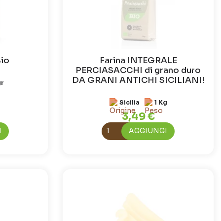
Bio
Farina INTEGRALE
PERCIASACCHI di grano duro
DA GRANI ANTICHI SICILIANI!
gr
Sicilia
1 Kg
3,49 €
I
AGGIUNGI