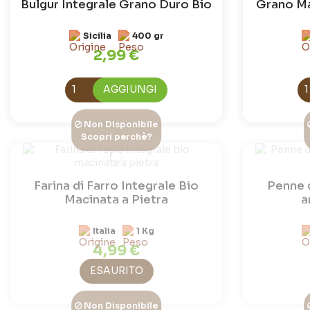
Bulgur Integrale Grano Duro Bio
Grano Ma
Sicilia
400 gr
2,99 €
AGGIUNGI
Non Disponibile
Scopri perchè?
Farina di Farro Integrale Bio
Penne 
Macinata a Pietra
a
Italia
1 Kg
4,99 €
ESAURITO
Non Disponibile