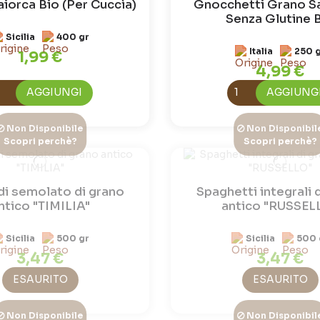
iorca Bio (Per Cuccìa)
Gnocchetti Grano S
Senza Glutine 
Sicilia
400 gr
Italia
250 
1,99 €
4,99 €
AGGIUNGI
AGGIUNG
Non Disponibile
Non Disponibil
Scopri perchè?
Scopri perchè?
di semolato di grano
Spaghetti integrali 
ntico "TIMILIA"
antico "RUSSEL
Sicilia
500 gr
Sicilia
500 
3,47 €
3,47 €
ESAURITO
ESAURITO
Non Disponibile
Non Disponibil