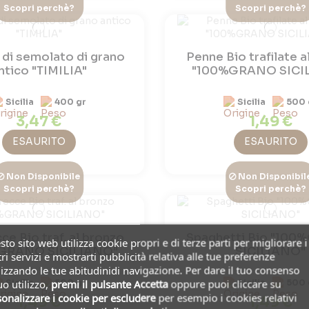
Scopri perchè?
Scopri perchè?
 di semolato di grano
Penne Bio trafilate a
ntico "TIMILIA"
"100%GRANO SICI
Sicilia
400 gr
Sicilia
500 
3,47 €
1,49 €
ESAURITO
ESAURITO
Non Disponibile
Non Disponibil
Scopri perchè?
Scopri perchè?
ce Bio traf. al bronzo
Spaghetti Bio "10
to sito web utilizza cookie propri e di terze parti per migliorare i
GRANO SICILIANO"
SICILIANO"
ri servizi e mostrarti pubblicità relativa alle tue preferenze
izzando le tue abitudinidi navigazione. Per dare il tuo consenso
uo utilizzo,
premi il pulsante Accetta
oppure puoi cliccare su
Sicilia
500 gr
Sicilia
500 
onalizzare i cookie
per escludere
per esempio i cookies relativi
1,49 €
1,49 €