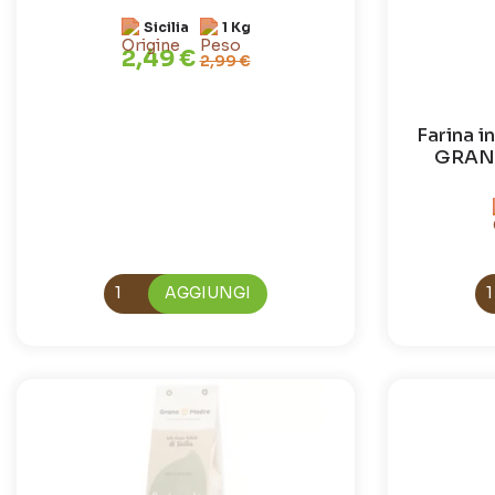
Sicilia
1 Kg
2,49 €
2,99 €
Farina 
GRANI
AGGIUNGI