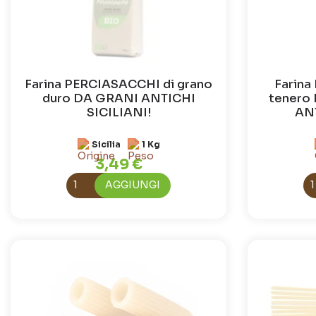
Farina PERCIASACCHI di grano
Farina
duro DA GRANI ANTICHI
tenero
SICILIANI!
ANT
Sicilia
1 Kg
3,49 €
AGGIUNGI