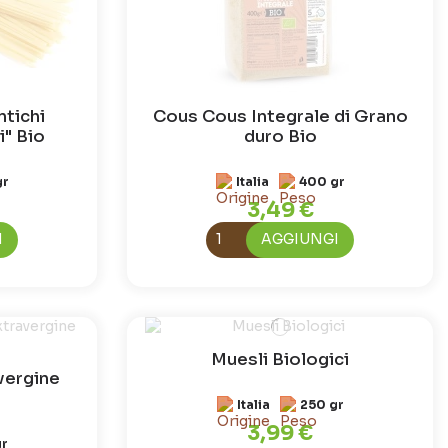
ntichi
Cous Cous Integrale di Grano
i" Bio
duro Bio
gr
Italia
400 gr
3,49 €
I
AGGIUNGI
Muesli Biologici
 vergine
Italia
250 gr
3,99 €
gr