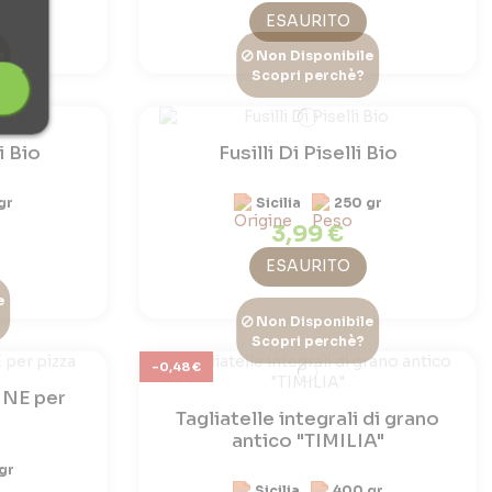
ESAURITO
e
Non Disponibile
Scopri perchè?
i Bio
Fusilli Di Piselli Bio
gr
Sicilia
250 gr
3,99 €
ESAURITO
e
Non Disponibile
Scopri perchè?
-0,48 €
INE per
Tagliatelle integrali di grano
antico "TIMILIA"
gr
Sicilia
400 gr