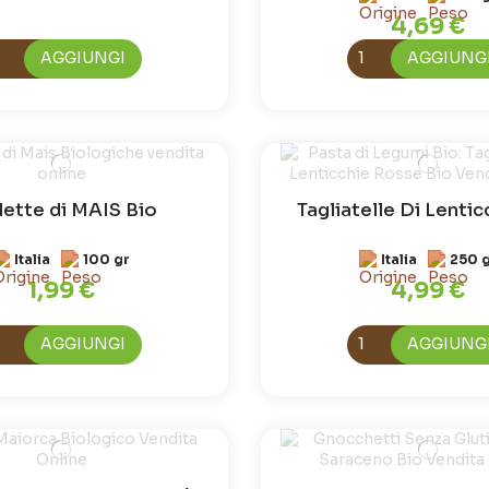
4,69 €
AGGIUNGI
AGGIUNG
lette di MAIS Bio
Tagliatelle Di Lentic
Italia
100 gr
Italia
250 
1,99 €
4,99 €
AGGIUNGI
AGGIUNG