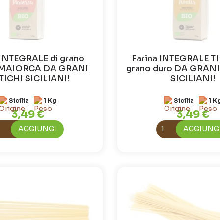
 INTEGRALE di grano
Farina INTEGRALE TI
 MAIORCA DA GRANI
grano duro DA GRANI
ICHI SICILIANI!
SICILIANI!
Sicilia
1 Kg
Sicilia
1 K
3,49 €
3,49 €
AGGIUNGI
AGGIUNG