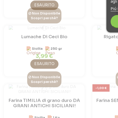
agl
ESAURITO
Piú 
Non Disponibile
Scopri perchè?
Lumache Di Ceci Bio
Rigato
Sicilia
250 gr
3,99 €
ESAURITO
Non Disponibile
Scopri perchè?
-1,00 €
Farina TIMILIA di grano duro DA
Farina S
GRANI ANTICHI SICILIANI!
Sicilia
1 Kg