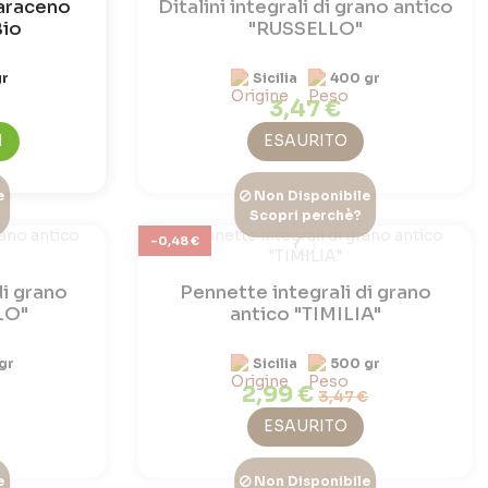
araceno
Ditalini integrali di grano antico
Bio
"RUSSELLO"
gr
Sicilia
400 gr
3,47 €
I
ESAURITO
e
Non Disponibile
Scopri perchè?
-0,48 €
di grano
Pennette integrali di grano
LO"
antico "TIMILIA"
gr
Sicilia
500 gr
2,99 €
3,47 €
ESAURITO
e
Non Disponibile