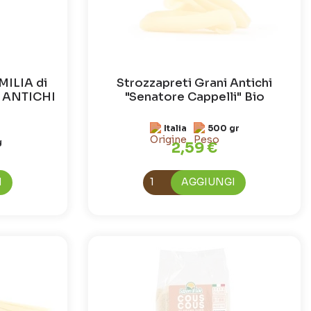
MILIA di
Strozzapreti Grani Antichi
 ANTICHI
"Senatore Cappelli" Bio
Italia
500 gr
g
2,59 €
I
AGGIUNGI