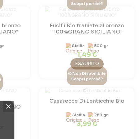
Scopri perchè?
l bronzo
Fusilli Bio trafilate al bronzo
LIANO"
"100%GRANO SICILIANO"
gr
Sicilia
500 gr
1,49 €
ESAURITO
Non Disponibile
Scopri perchè?
e
Casarecce Di Lenticchie Bio
0%GRANO
Sicilia
250 gr
3,99 €
gr