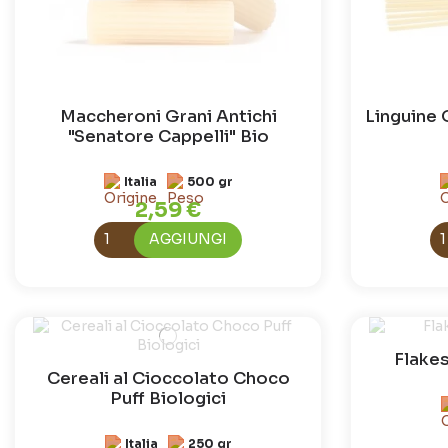
Maccheroni Grani Antichi
Linguine 
"Senatore Cappelli" Bio
Italia
500 gr
2,59 €
AGGIUNGI
Flakes
Cereali al Cioccolato Choco
Puff Biologici
Italia
250 gr