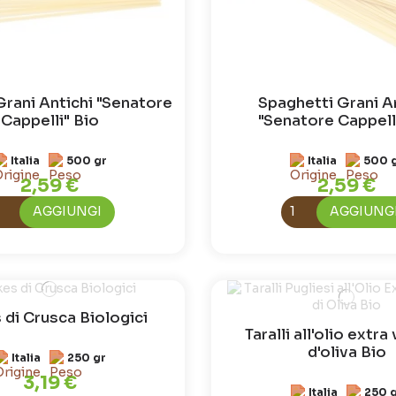
Grani Antichi "Senatore
Spaghetti Grani A
Cappelli" Bio
"Senatore Cappell
Italia
500 gr
Italia
500 
2,59 €
2,59 €
AGGIUNGI
AGGIUNG
 di Crusca Biologici
Taralli all'olio extra
d'oliva Bio
Italia
250 gr
3,19 €
Italia
250 