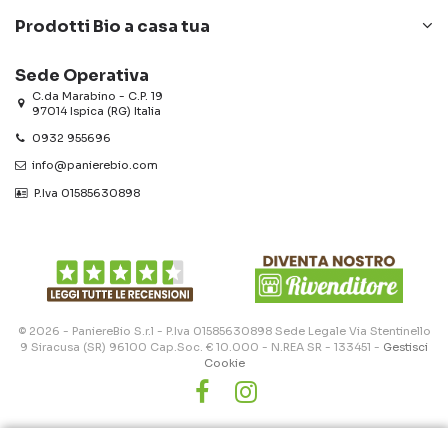
Prodotti Bio a casa tua
Sede Operativa
C.da Marabino - C.P. 19
97014 Ispica (RG) Italia
0932 955696
info@panierebio.com
‎‎‎‎‎ P.Iva 01585630898
© 2026 - PaniereBio S.r.l - P.Iva 01585630898 Sede Legale Via Stentinello
9 Siracusa (SR) 96100 Cap.Soc. € 10.000 - N.REA SR - 133451 -
Gestisci
Cookie