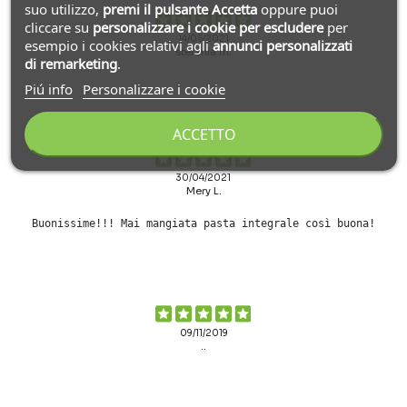
suo utilizzo,
premi il pulsante Accetta
oppure puoi
cliccare su
personalizzare i cookie
per escludere
per
14/05/2021
esempio i cookies relativi agli
annunci personalizzati
stefania m.
di remarketing
.
Piú info
Personalizzare i cookie
ACCETTO
30/04/2021
Mery L.
Buonissime!!! Mai mangiata pasta integrale così buona!
09/11/2019
..