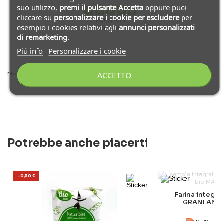
suo utilizzo,
premi il pulsante Accetta
oppure puoi
cliccare su
personalizzare i cookie
per escludere
per
26/02/2021
esempio i cookies relativi agli
annunci personalizzati
Silvia A.
di remarketing
.
Piú info
Personalizzare i cookie
ACCETTO
Mostra altro
Mostra di meno
Potrebbe anche piacerti
-0,50 €
Farina integ
GRANI ANTI