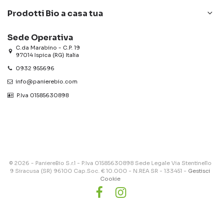
Prodotti Bio a casa tua
Sede Operativa
C.da Marabino - C.P. 19
97014 Ispica (RG) Italia
0932 955696
info@panierebio.com
‎‎‎‎‎ P.Iva 01585630898
© 2026 - PaniereBio S.r.l - P.Iva 01585630898 Sede Legale Via Stentinello
9 Siracusa (SR) 96100 Cap.Soc. € 10.000 - N.REA SR - 133451 -
Gestisci
Cookie