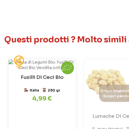
Questi prodotti ? Molto simili
Fusilli Di Ceci Bio
Italia
250 gr
Non Disponib
Scopri perch
4,99 €
Lumache Di Ce