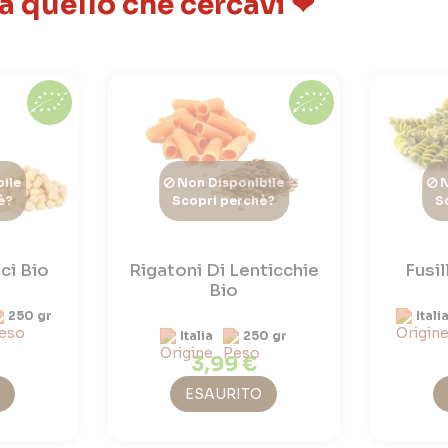
 a quello che cercavi ❤
ile
Non Disponibile
N
è?
Scopri perchè?
S
ci Bio
Rigatoni Di Lenticchie
Fusil
Bio
250 gr
Itali
Italia
250 gr
3,99 €
ESAURITO