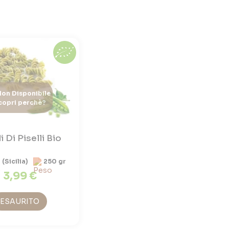
on Disponibile
copri perchè?
li Di Piselli Bio
a (Sicilia)
250 gr
3,99 €
ESAURITO