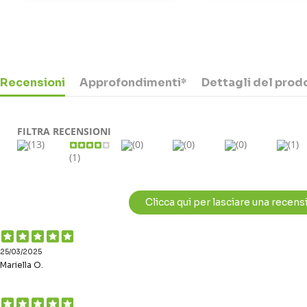
Recensioni
Approfondimenti*
Dettagli del prod
FILTRA RECENSIONI
(13)
(0)
(0)
(0)
(1)
(1)
Clicca qui per lasciare una recen
25/03/2025
Mariella O.