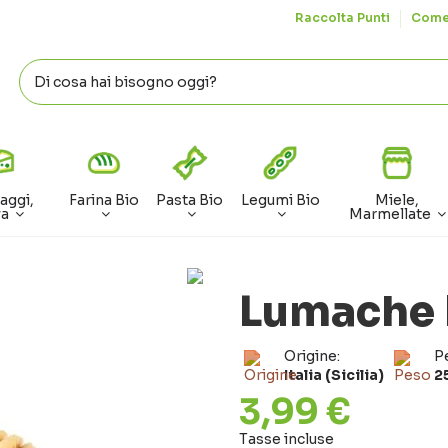
Raccolta Punti
Come
aggi,
Farina Bio
Pasta Bio
Legumi Bio
Miele,
va
Marmellate
Lumache D
Origine:
P
Italia (Sicilia)
2
3,99 €
Tasse incluse