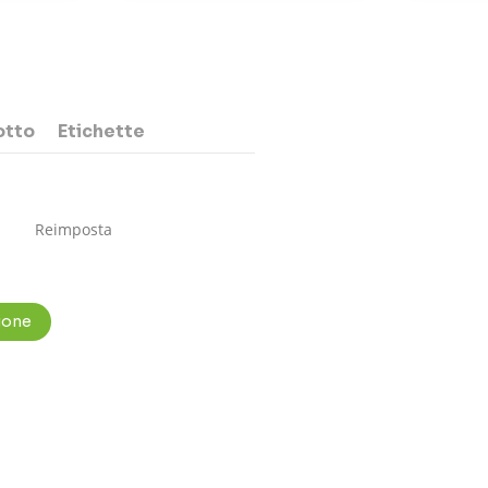
otto
Etichette
Reimposta
sione