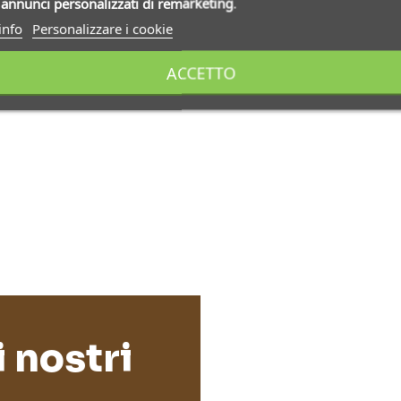
i
annunci personalizzati di remarketing
.
info
Personalizzare i cookie
ACCETTO
i nostri