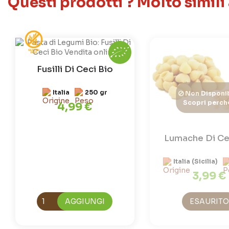
Questi prodotti ? Molto simili
Fusilli Di Ceci Bio
Italia
250 gr
Non Disponib
Scopri perch
4,99 €
Lumache Di Ce
Italia (Sicilia)
3,99 €
AGGIUNGI
ESAURITO