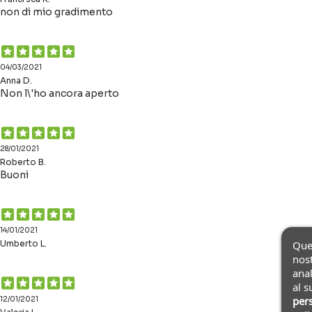
non di mio gradimento
04/03/2021
Anna D.
Non l\'ho ancora aperto
28/01/2021
Roberto B.
Buoni
14/01/2021
Ques
Umberto L.
nost
anal
al s
pers
12/01/2021