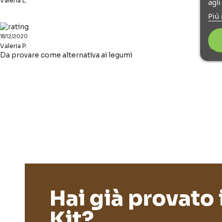
Valeria L.
agl
Piú 
18/12/2020
Valeria P.
Da provare come alternativa ai legumi
Hai già provato 
Kit?