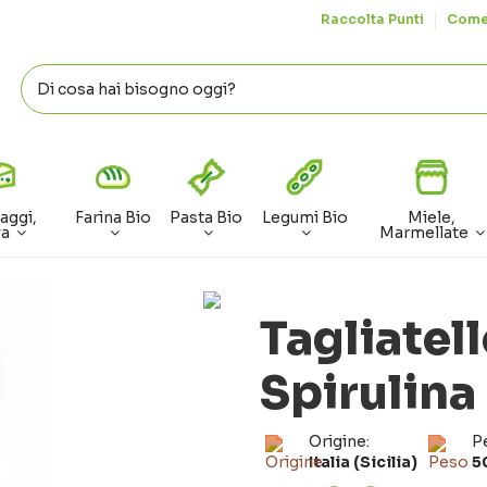
Raccolta Punti
Come
aggi,
Farina Bio
Pasta Bio
Legumi Bio
Miele,
va
Marmellate
Tagliatel
Spirulina
Origine:
P
Italia (Sicilia)
5