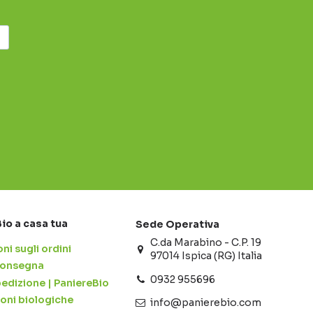
Bio a casa tua
Sede Operativa
C.da Marabino - C.P. 19
ni sugli ordini
97014 Ispica (RG) Italia
 consegna
0932 955696
pedizione | PaniereBio
ioni biologiche
info@panierebio.com