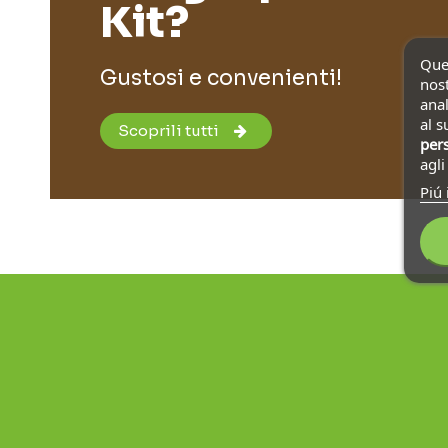
Kit?
Ques
Gustosi e convenienti!
nost
anal
al s
Scoprili tutti
pers
agl
Piú 