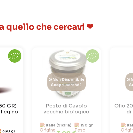
 a quello che cercavi ❤
Non Disponibile
N
Scopri perchè?
S
330 GR)
Pesto di Cavolo
Olio 20
liegino
vecchio biologico
di
Italia (Sicilia)
190 gr
Ita
330 gr