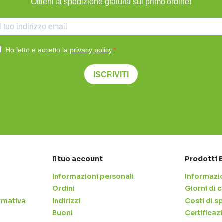
Ottieni la spedizione gratuita sul primo ordine!
Ho letto e accetto la
privacy policy
.
ISCRIVITI
Il tuo account
Prodotti 
Informazioni personali
Informazio
Ordini
Giorni di
rmativa
Indirizzi
Costi di s
Buoni
Certificaz