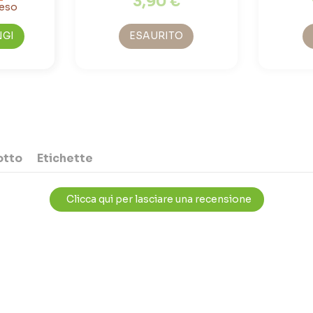
3,90 €
NGI
ESAURITO
otto
Etichette
Clicca qui per lasciare una recensione