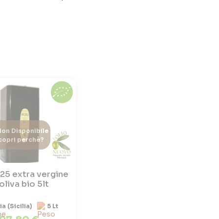
on Disponibile
copri perchè?
25 extra vergine
 oliva bio 5lt
lia (Sicilia)
5 Lt