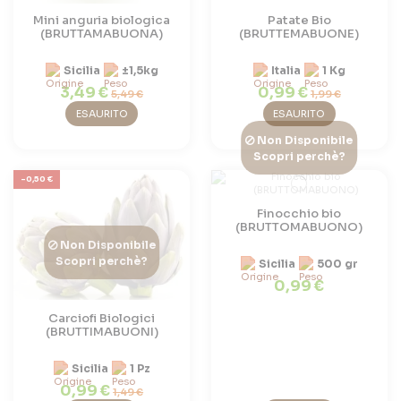
Mini anguria biologica
Patate Bio
(BRUTTAMABUONA)
(BRUTTEMABUONE)
Sicilia
±1,5kg
Italia
1 Kg
3,49 €
0,99 €
5,49 €
1,99 €
ESAURITO
ESAURITO
Non Disponibile
Scopri perchè?
-0,50 €
Finocchio bio
(BRUTTOMABUONO)
Non Disponibile
Scopri perchè?
Sicilia
500 gr
0,99 €
Carciofi Biologici
(BRUTTIMABUONI)
Sicilia
1 Pz
0,99 €
1,49 €