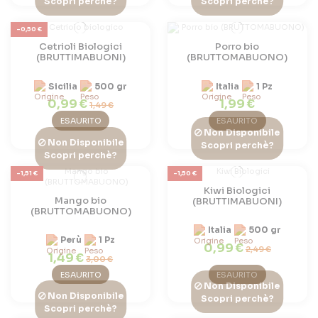
Scopri perchè?
Scopri perchè?
-0,50 €
Cetrioli Biologici
Porro bio
(BRUTTIMABUONI)
(BRUTTOMABUONO)
Sicilia
500 gr
Italia
1 Pz
0,99 €
1,99 €
1,49 €
ESAURITO
ESAURITO
Non Disponibile
Non Disponibile
Scopri perchè?
Scopri perchè?
-1,51 €
-1,50 €
Kiwi Biologici
Mango bio
(BRUTTIMABUONI)
(BRUTTOMABUONO)
Italia
500 gr
Perù
1 Pz
0,99 €
2,49 €
1,49 €
3,00 €
ESAURITO
ESAURITO
Non Disponibile
Non Disponibile
Scopri perchè?
Scopri perchè?