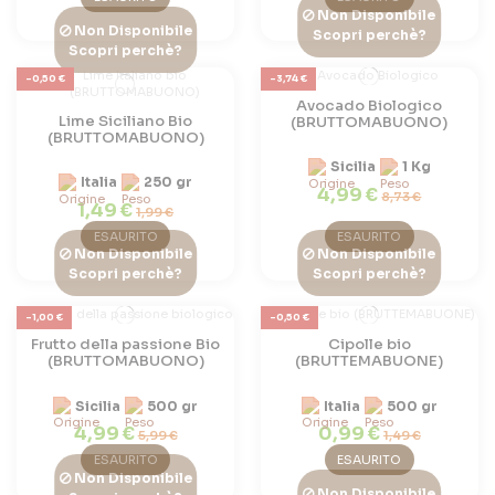
Non Disponibile
Non Disponibile
Scopri perchè?
Scopri perchè?
-0,50 €
-3,74 €
Avocado Biologico
Lime Siciliano Bio
(BRUTTOMABUONO)
(BRUTTOMABUONO)
Sicilia
1 Kg
Italia
250 gr
4,99 €
8,73 €
1,49 €
1,99 €
ESAURITO
ESAURITO
Non Disponibile
Non Disponibile
Scopri perchè?
Scopri perchè?
-1,00 €
-0,50 €
Frutto della passione Bio
Cipolle bio
(BRUTTOMABUONO)
(BRUTTEMABUONE)
Sicilia
500 gr
Italia
500 gr
4,99 €
0,99 €
5,99 €
1,49 €
ESAURITO
ESAURITO
Non Disponibile
Non Disponibile