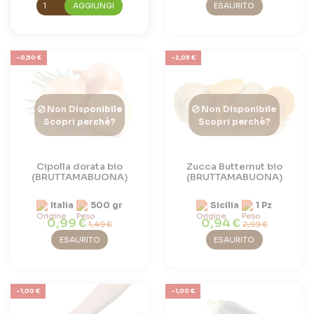
AGGIUNGI
ESAURITO
-0,50 €
-2,05 €
Non Disponibile
Non Disponibile
Scopri perchè?
Scopri perchè?
Cipolla dorata bio
Zucca Butternut bio
(BRUTTAMABUONA)
(BRUTTAMABUONA)
Italia
500 gr
Sicilia
1 Pz
0,99 €
0,94 €
1,49 €
2,99 €
ESAURITO
ESAURITO
-1,00 €
-1,00 €