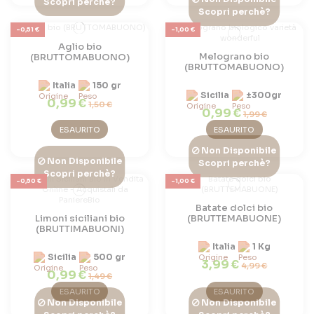
Scopri perchè?
Scopri perchè?
-0,51 €
-1,00 €
Aglio bio
Melograno bio
(BRUTTOMABUONO)
(BRUTTOMABUONO)
Italia
150 gr
Sicilia
±300gr
0,99 €
1,50 €
0,99 €
1,99 €
ESAURITO
ESAURITO
Non Disponibile
Non Disponibile
Scopri perchè?
Scopri perchè?
-0,50 €
-1,00 €
Batate dolci bio
Limoni siciliani bio
(BRUTTEMABUONE)
(BRUTTIMABUONI)
Italia
1 Kg
Sicilia
500 gr
3,99 €
4,99 €
0,99 €
1,49 €
ESAURITO
ESAURITO
Non Disponibile
Non Disponibile