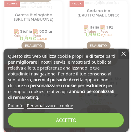
-0,50 €
-1,00 €
Sedano bio
Carote Biologiche
(BRUTTOMABUONO)
(BRUTTEMABUONE)
Italia
1 Pz
Sicilia
500 gr
1,99 €
2,99 €
0,99 €
1,49 €
ESAURITO
ESAURITO
Non Disponibile
Non Disponibile
Questo sito web utilizza cookie propri e di terze parti
Scopri perchè?
Scopri perchè?
per migliorare i nostri servizi e mostrarti pubblicità
relativa alle tue preferenze analizzando le tue
-0,50 €
-1,26 €
abitudinidi navigazione. Per dare il tuo consenso al
Curcuma fresca Bio
Mandarini siciliani Bio
suo utilizzo,
premi il pulsante Accetta
oppure puoi
(BRUTTAMABUONA)
(BRUTTIMABUONI)
cliccare su
personalizzare i cookie
per escludere
per
esempio i cookies relativi agli
annunci personalizzati
Perù
100 gr
Sicilia
500 gr
di remarketing
.
1,49 €
0,73 €
1,99 €
1,99 €
Piú info
Personalizzare i cookie
ESAURITO
ESAURITO
Non Disponibile
Non Disponibile
ACCETTO
Scopri perchè?
Scopri perchè?
-0,50 €
-2,00 €