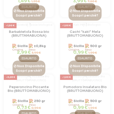
1,49 €
3,99 €
1,99 €
7,50 €
ESAURITO
ESAURITO
Non Disponibile
Non Disponibile
Scopri perchè?
Scopri perchè?
-1,00 €
-1,00 €
Barbabietola Rossa bio
Cachi "kaki" Mela
(BRUTTAMABUONA)
(BRUTTOMABUONO)
Sicilia
±0,8kg
Sicilia
500 gr
2,99 €
0,99 €
3,99 €
1,99 €
ESAURITO
ESAURITO
Non Disponibile
Non Disponibile
Scopri perchè?
Scopri perchè?
-0,26 €
-1,00 €
Peperoncino Piccante
Pomodoro Insalataro Bio
Bio (BRUTTOMABUONO)
(BRUTTOMABUONO)
Sicilia
250 gr
Sicilia
500 gr
0,73 €
0,99 €
0,99 €
1,99 €
ESAURITO
ESAURITO