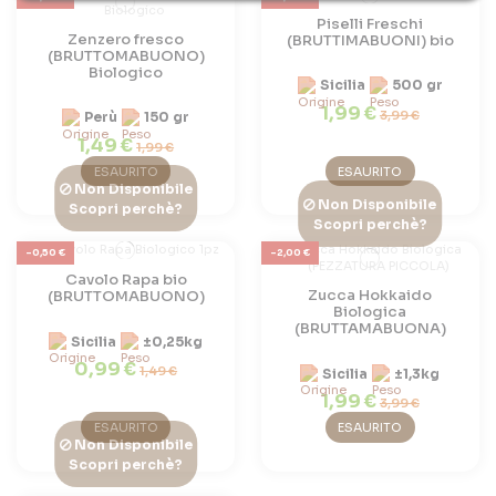
Piselli Freschi
Zenzero fresco
(BRUTTIMABUONI) bio
(BRUTTOMABUONO)
Biologico
Sicilia
500 gr
1,99 €
3,99 €
Perù
150 gr
1,49 €
1,99 €
ESAURITO
ESAURITO
Non Disponibile
Non Disponibile
Scopri perchè?
Scopri perchè?
-0,50 €
-2,00 €
Cavolo Rapa bio
Zucca Hokkaido
(BRUTTOMABUONO)
Biologica
(BRUTTAMABUONA)
Sicilia
±0,25kg
0,99 €
1,49 €
Sicilia
±1,3kg
1,99 €
3,99 €
ESAURITO
ESAURITO
Non Disponibile
Scopri perchè?