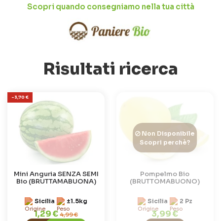
Scopri quando consegniamo nella tua città
Risultati ricerca
-3,70 €
Non Disponibile
Scopri perchè?
Mini Anguria SENZA SEMI
Pompelmo Bio
Bio (BRUTTAMABUONA)
(BRUTTOMABUONO)
Sicilia
±1.5kg
Sicilia
2 Pz
1,29 €
3,99 €
4,99 €