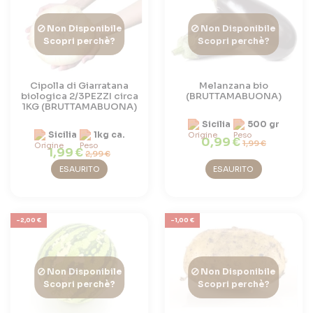
Non Disponibile
Non Disponibile
Scopri perchè?
Scopri perchè?
Cipolla di Giarratana
Melanzana bio
biologica 2/3PEZZI circa
(BRUTTAMABUONA)
1KG (BRUTTAMABUONA)
Sicilia
500 gr
Sicilia
1kg ca.
0,99 €
1,99 €
1,99 €
2,99 €
ESAURITO
ESAURITO
-2,00 €
-1,00 €
Non Disponibile
Non Disponibile
Scopri perchè?
Scopri perchè?