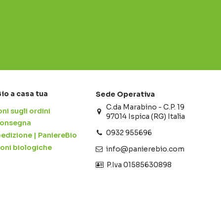
Bio a casa tua
Sede Operativa
C.da Marabino - C.P. 19
ni sugli ordini
97014 Ispica (RG) Italia
 consegna
0932 955696
pedizione | PaniereBio
ioni biologiche
info@panierebio.com
‎‎‎‎‎ P.Iva 01585630898