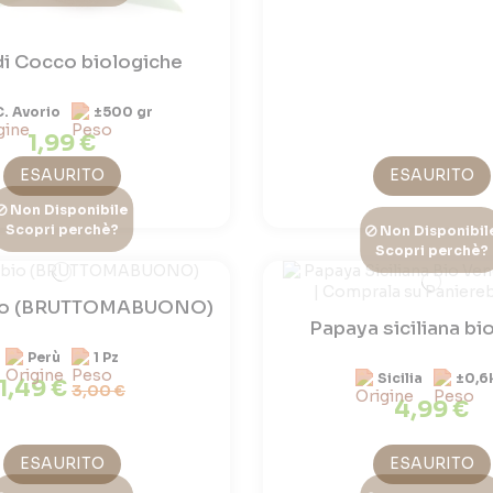
di Cocco biologiche
C. Avorio
±500 gr
1,99 €
ESAURITO
ESAURITO
Non Disponibile
Scopri perchè?
Non Disponibil
Scopri perchè?
io (BRUTTOMABUONO)
Papaya siciliana bi
Perù
1 Pz
Sicilia
±0,6
1,49 €
3,00 €
4,99 €
ESAURITO
ESAURITO