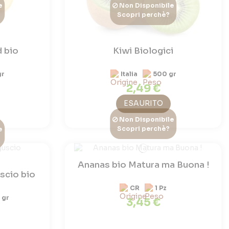
e
Non Disponibile
Scopri perchè?
d bio
Kiwi Biologici
gr
Italia
500 gr
2,49 €
ESAURITO
Non Disponibile
Scopri perchè?
e
Ananas bio Matura ma Buona !
scio bio
CR
1 Pz
 gr
3,45 €