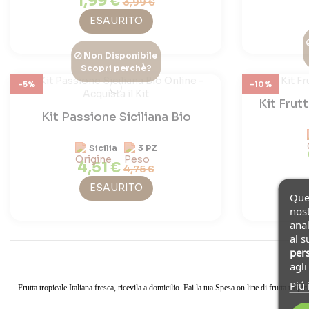
1,99 €
3,99 €
ESAURITO
Non Disponibile
Scopri perchè?
-5%
-10%
Kit Frutt
Kit Passione Siciliana Bio
Sicilia
3 PZ
4,51 €
4,75 €
ESAURITO
Ques
nost
anal
al s
pers
agl
Piú 
Frutta tropicale Italiana fresca, ricevila a domicilio. Fai la tua Spesa on line di frutta tropic