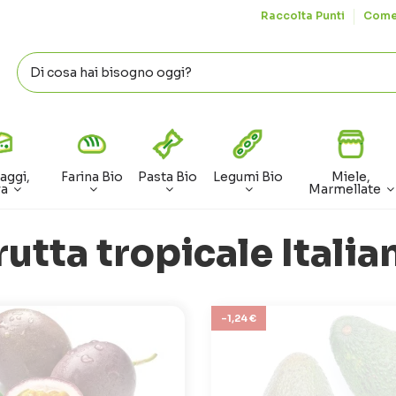
Raccolta Punti
Come
aggi,
Farina Bio
Pasta Bio
Legumi Bio
Miele,
va
Marmellate
rutta tropicale Italia
-1,24 €