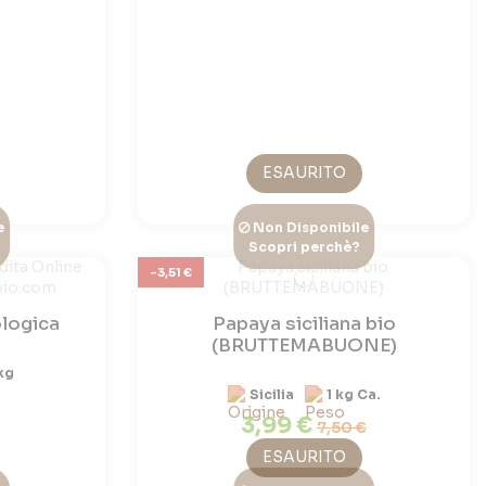
ESAURITO
e
Non Disponibile
Scopri perchè?
-3,51 €
ologica
Papaya siciliana bio
(BRUTTEMABUONE)
kg
Sicilia
1 kg Ca.
3,99 €
7,50 €
ESAURITO