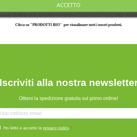
ACCETTO
Dove comprare frutta tropicale Italiana
Panierebio.com
,
 casa tua.
Basta un click sul nostro e-commerce
scegli i tuoi p
Clicca su "PRODOTTI BIO" per visualizzare tutti i nostri prodotti.
Iscriviti alla nostra newslette
Ottieni la spedizione gratuita sul primo ordine!
Ho letto e accetto la
privacy policy
.