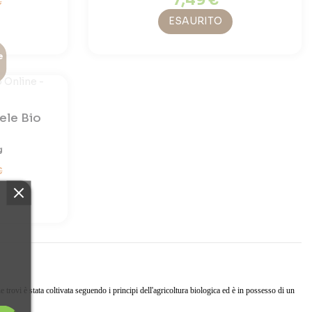
€
ESAURITO
e
ele Bio
g
€
 che trovi è stata coltivata seguendo i principi dell'agricoltura biologica ed è in possesso di un