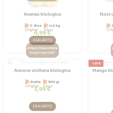
Ananas biologica
Noci 
C. Rica
±1,2 kg
4,99 €
ESAURITO
Non Disponibile
Scopri perchè?
-1,51 €
Annona siciliana biologica
Mango b
Sicilia
500 gr
3,99 €
ESAURITO