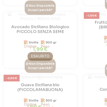
Non Disponibile
Scopri perchè?
-1,00 €
Frutto
Avocado Siciliano Biologico
(B
PICCOLO SENZA SEME
Sicilia
500 gr
1,99 €
ESAURITO
Non Disponibile
Scopri perchè?
-2,00 €
Guava Siciliana bio
Cor
(PICCOLAMABUONA)
Sicilia
500 gr