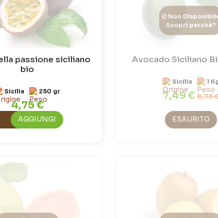
Non Disponibil
Scopri perchè?
ella passione siciliano
Avocado Siciliano B
bio
Sicilia
1 K
Sicilia
250 gr
7,49 €
8,73 
4,75 €
AGGIUNGI
ESAURITO