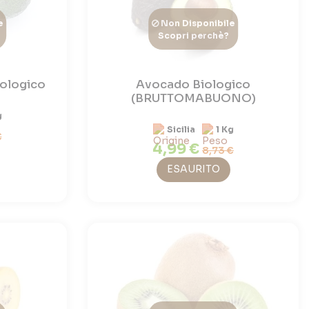
e
Non Disponibile
Scopri perchè?
iologico
Avocado Biologico
(BRUTTOMABUONO)
g
Sicilia
1 Kg
€
4,99 €
8,73 €
ESAURITO