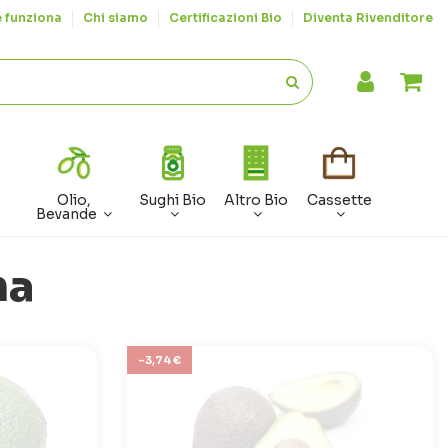
 funziona
Chi siamo
Certificazioni Bio
Diventa Rivenditore
Olio,
Sughi Bio
Altro Bio
Cassette
Bevande
na
-3,74 €