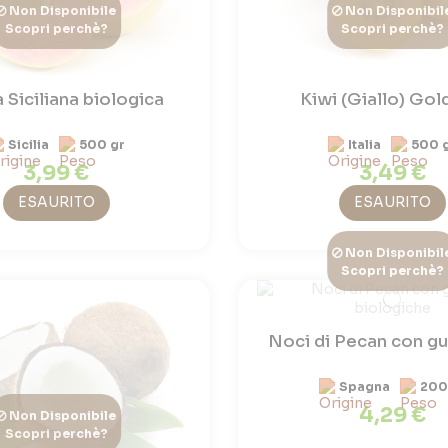
Non Disponibile
Non Disponibil
Scopri perchè?
Scopri perchè?
 Siciliana biologica
Kiwi (Giallo) Gol
Sicilia
500 gr
Italia
500 
3,99 €
3,49 €
ESAURITO
ESAURITO
Non Disponibil
Scopri perchè?
Noci di Pecan con gu
Spagna
200
4,29 €
Non Disponibile
Scopri perchè?