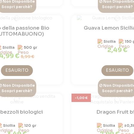
Non Disponibile
Non Disponibil
Scopri perchè?
Scopri perchè?
 della passione Bio
Guava Lemon Sicili
RUTTOMABUONO)
Sicilia
150 
Sicilia
500 gr
2,49 €
4,99 €
5,99 €
ESAURITO
ESAURITO
Non Disponibile
Non Disponibil
Scopri perchè?
Scopri perchè?
-1,00 €
bezzoli biologici
Dragon Fruit b
Sicilia
120 gr
Sicilia
±0,3
3,49 €
7,99 €