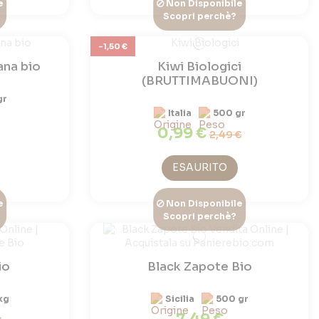
e
Non Disponibile
Scopri perchè?
-1,50 €
ana bio
Kiwi Biologici
(BRUTTIMABUONI)
gr
Italia
500 gr
0,99 €
2,49 €
ESAURITO
e
Non Disponibile
Scopri perchè?
io
Black Zapote Bio
kg
Sicilia
500 gr
7,49 €