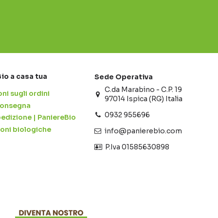
Bio a casa tua
Sede Operativa
C.da Marabino - C.P. 19
ni sugli ordini
97014 Ispica (RG) Italia
 consegna
0932 955696
pedizione | PaniereBio
ioni biologiche
info@panierebio.com
‎‎‎‎‎ P.Iva 01585630898