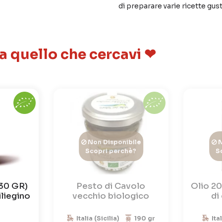
di preparare varie ricette gust
 a quello che cercavi ❤
Non Disponibile
N
Scopri perchè?
S
330 GR)
Pesto di Cavolo
Olio 20
liegino
vecchio biologico
di
Italia (Sicilia)
190 gr
Ita