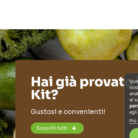
Hai già provato 
Ques
nost
Kit?
anal
al s
pers
Gustosi e convenienti!
agl
Piú 
Scoprili tutti