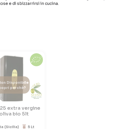
ose e di sbizzarrirsi in cucina.
on Disponibile
copri perchè?
25 extra vergine
 oliva bio 5lt
lia (Sicilia)
5 Lt