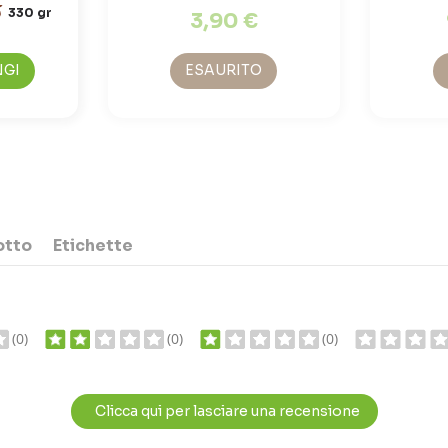
330 gr
3,90 €
NGI
ESAURITO
otto
Etichette
(0)
(0)
(0)
Clicca qui per lasciare una recensione