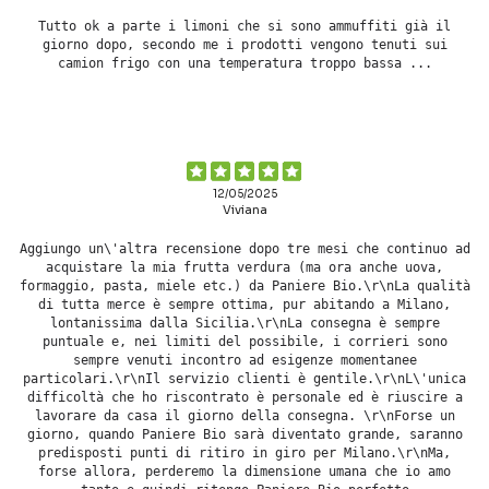
Tutto ok a parte i limoni che si sono ammuffiti già il
giorno dopo, secondo me i prodotti vengono tenuti sui
camion frigo con una temperatura troppo bassa ...
12/05/2025
Viviana
Aggiungo un\'altra recensione dopo tre mesi che continuo ad
acquistare la mia frutta verdura (ma ora anche uova,
formaggio, pasta, miele etc.) da Paniere Bio.\r\nLa qualità
di tutta merce è sempre ottima, pur abitando a Milano,
lontanissima dalla Sicilia.\r\nLa consegna è sempre
puntuale e, nei limiti del possibile, i corrieri sono
sempre venuti incontro ad esigenze momentanee
particolari.\r\nIl servizio clienti è gentile.\r\nL\'unica
difficoltà che ho riscontrato è personale ed è riuscire a
lavorare da casa il giorno della consegna. \r\nForse un
giorno, quando Paniere Bio sarà diventato grande, saranno
predisposti punti di ritiro in giro per Milano.\r\nMa,
forse allora, perderemo la dimensione umana che io amo