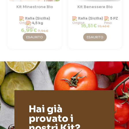
Kit Minestrone Bio
Kit Benessere Bio
Italia (Sicilia)
Italia (Sicilia)
5 PZ
4,5 kg
16,51 €
19,43 €
6,99 €
7,94 €
ESAURITO
ESAURITO
Hai già
provato i
nostri Kit?