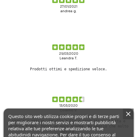
27/01/2021
andrea g.
25/03/2020
Leandra T.
Prodotti ottimi e spedizione veloce.
13/03/2020
Cosimo V.
Questo sito web utilizza cookie propri e di terze parti
servizio ottimo, imballo bello e protettivo, frutta e
per migliorare i nostri servizi e mostrarti pubblicità
verdura buona, forse un poco acerba, ma meglio che molto
relativa alle tue preferenze analizzando le tue
matura.
abitudinidi navigazione. Per dare il tuo consenso al