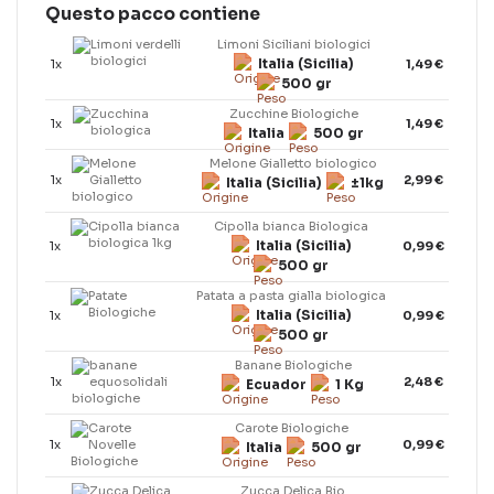
Questo pacco contiene
Limoni Siciliani biologici
Italia (Sicilia)
1x
1,49 €
500 gr
Zucchine Biologiche
1x
1,49 €
Italia
500 gr
Melone Gialletto biologico
1x
2,99 €
Italia (Sicilia)
±1kg
Cipolla bianca Biologica
Italia (Sicilia)
1x
0,99 €
500 gr
Patata a pasta gialla biologica
Italia (Sicilia)
1x
0,99 €
500 gr
Banane Biologiche
1x
2,48 €
Ecuador
1 Kg
Carote Biologiche
1x
0,99 €
Italia
500 gr
Zucca Delica Bio