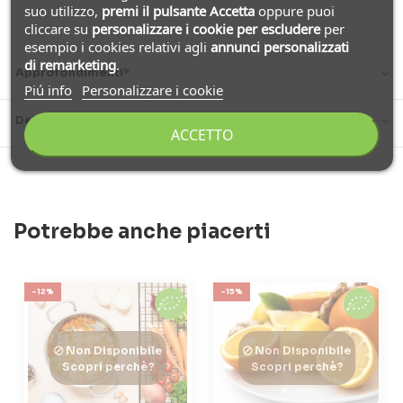
suo utilizzo,
premi il pulsante Accetta
oppure puoi
cliccare su
personalizzare i cookie
per escludere
per
esempio i cookies relativi agli
annunci personalizzati
di remarketing
.
Approfondimenti*
Piú info
Personalizzare i cookie
Dettagli del prodotto
ACCETTO
Potrebbe anche piacerti
-12%
-15%
Non Disponibile
Non Disponibile
Scopri perchè?
Scopri perchè?