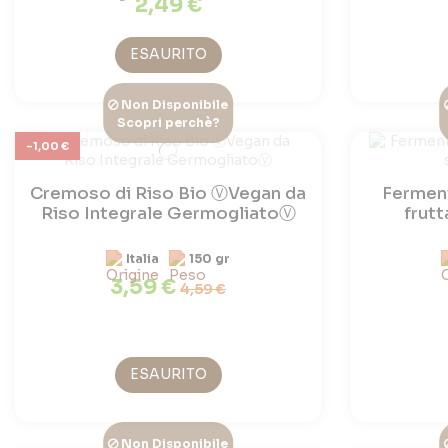
2,49 €
ESAURITO
Non Disponibile
Scopri perchè?
-1,00 €
Cremoso di Riso Bio ⓋVegan da
Fermen
Riso Integrale GermogliatoⓋ
frut
Italia
150 gr
3,59 €
4,59 €
ESAURITO
Non Disponibile