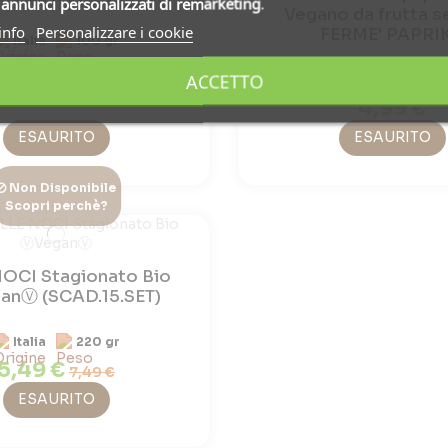
i
annunci personalizzati di remarketing
.
Vegano da frutta 
info
Personalizzare i cookie
FERME' PAPRI
Italia
100 gr
5,99 €
ACCETTO
Italia
90 g
4,99 €
ESAURITO
ESAURITO
Non Disponibile
Scopri perchè?
NOCI Stagionato Bio
anⓋ (SCAD.15.SET)
Italia
220 gr
5,49 €
7,49 €
ESAURITO