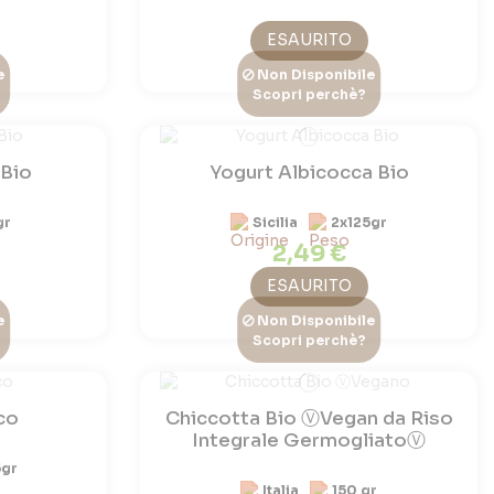
ESAURITO
e
Non Disponibile
Scopri perchè?
 Bio
Yogurt Albicocca Bio
gr
Sicilia
2x125gr
2,49 €
ESAURITO
e
Non Disponibile
Scopri perchè?
co
Chiccotta Bio ⓋVegan da Riso
Integrale GermogliatoⓋ
5gr
Italia
150 gr