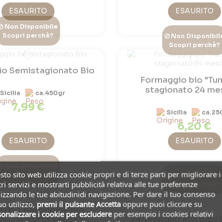
ESAURITO
ESAURITO
Non Disponibile
Scopri perchè?
Non Disponibil
Scopri perchè?
o Semistagionato Bio
Formaggio bio "Tu
stagionato 24 mes
Sicilia
ca.450gr
7,99 €
Sicilia
ca.25
6,20 €
ESAURITO
ESAURITO
Non Disponibile
to sito web utilizza cookie propri e di terze parti per migliorare i
Scopri perchè?
Non Disponibil
ri servizi e mostrarti pubblicità relativa alle tue preferenze
Scopri perchè?
izzando le tue abitudinidi navigazione. Per dare il tuo consenso
uo utilizzo,
premi il pulsante Accetta
oppure puoi cliccare su
tino Agrodolce Bio
onalizzare i cookie
per escludere
per esempio i cookies relativi
Fermentino alla papr
o da frutta seccaⓋ