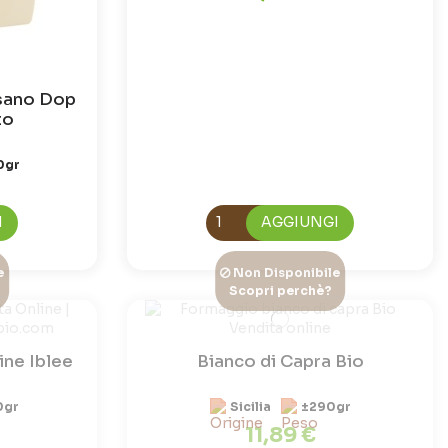
sano Dop
to
0gr
I
AGGIUNGI
e
Non Disponibile
Scopri perchè?
ine Iblee
Bianco di Capra Bio
0gr
Sicilia
±290gr
11,89 €