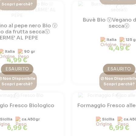
Scopri perchè?
Buvè Bio ⓋVegano da
no al pepe nero Bio Ⓥ
seccaⓋ
o da frutta seccaⓋ
ERME' AL PEPE
Italia
125 g
4,49 €
Italia
90 gr
4,99 €
ESAURITO
ESAURITO
Non Disponibile
Non Disponibil
Scopri perchè?
Scopri perchè?
io Fresco Biologico
Formaggio Fresco alle
Sicilia
ca.450gr
Sicilia
ca.45
6,99 €
6,99 €