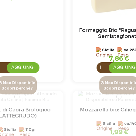
Formaggio Bio "Ragu
Semistagiona
Sicilia
ca.25
7,86 €
AGGIUNGI
AGGIUNG
Non Disponibile
Non Disponibil
Scopri perchè?
Scopri perchè?
 di Capra Biologico
Mozzarella bio: Cilieg
(LATTECRUDO)
Sicilia
ca.14
Sicilia
110gr
1,99 €