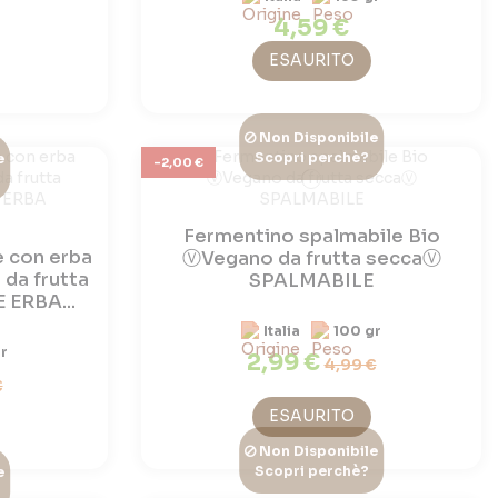
4,59 €
ESAURITO
Non Disponibile
Scopri perchè?
e
-2,00 €
Fermentino spalmabile Bio
 con erba
ⓋVegano da frutta seccaⓋ
 da frutta
SPALMABILE
ERBA...
Italia
100 gr
r
2,99 €
4,99 €
€
ESAURITO
Non Disponibile
Scopri perchè?
e