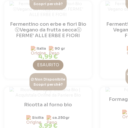
Scopri perchè?
Fermentino con erbe e fiori Bio
Fermenti
ⓋVegano da frutta seccaⓋ
Vegan
FERME' ALLE ERBE E FIORI
F
Italia
90 gr
4,99 €
ESAURITO
Non Disponibile
Scopri perchè?
Formagg
Ricotta al forno bio
Sicilia
ca.250gr
3,99 €