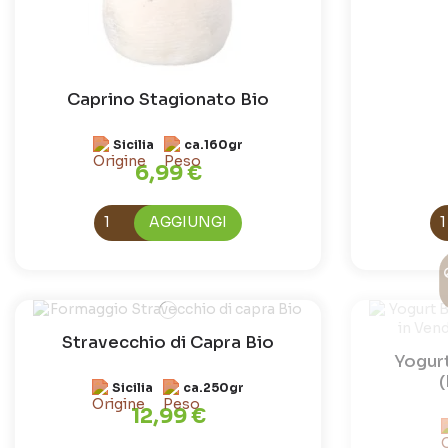
Caprino Stagionato Bio
Sicilia
ca.160gr
6,99 €
AGGIUNGI
Stravecchio di Capra Bio
Yogurt
Sicilia
ca.250gr
12,99 €