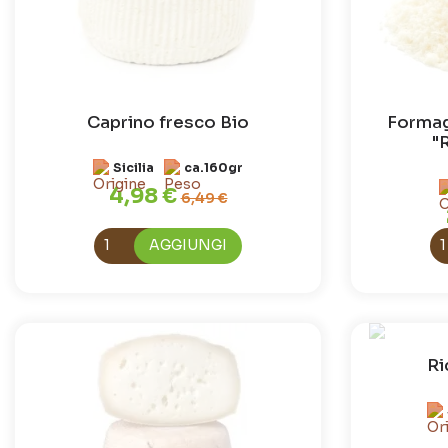
Caprino fresco Bio
Formag
"
Sicilia
ca.160gr
4,98 €
6,49 €
AGGIUNGI
Ri