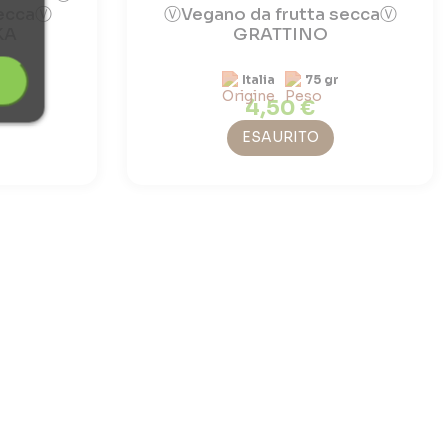
seccaⓋ
ⓋVegano da frutta seccaⓋ
KA
GRATTINO
r
Italia
75 gr
4,50 €
ESAURITO