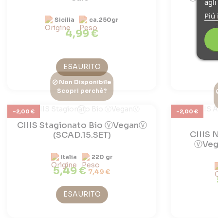
agl
Piú 
Sicilia
ca.250gr
4,99 €
ESAURITO
Non Disponibile
Scopri perchè?
-2,00 €
-2,00 €
CIIIS Stagionato Bio ⓋVeganⓋ
CIIIS 
(SCAD.15.SET)
ⓋVeg
Italia
220 gr
5,49 €
7,49 €
ESAURITO