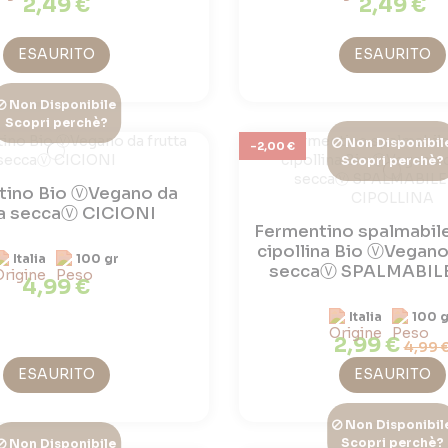
2,49 €
2,49 €
ESAURITO
ESAURITO
Non Disponibile
Scopri perchè?
Non Disponibil
-2,00 €
Scopri perchè?
tino Bio ⓋVegano da
ta seccaⓋ CICIONI
Fermentino spalmabile
cipollina Bio ⓋVegano
Italia
100 gr
seccaⓋ SPALMABILE 
4,99 €
Italia
100 g
2,99 €
4,99 
ESAURITO
ESAURITO
Non Disponibil
Scopri perchè?
Non Disponibile