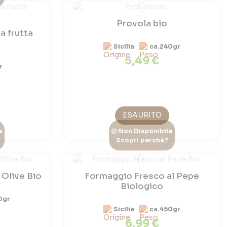
Provola bio
 frutta
Sicilia
ca.240gr
5,49 €
r
ESAURITO
e
Non Disponibile
Scopri perchè?
 Olive Bio
Formaggio Fresco al Pepe
Biologico
0gr
Sicilia
ca.450gr
6,99 €