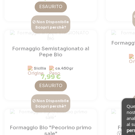
ESAURITO
Non Disponibile
Scopri perchè?
Formaggi
Formaggio Semistagionato al
Pepe Bio
Sicilia
ca.450gr
7,99 €
ESAURITO
Non Disponibile
Ques
Scopri perchè?
nost
anal
al s
Formaggio Bio "Pecorino primo
Fermen
pers
sale"
ⓋVegan