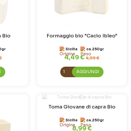
a Bio
Formaggio bio "Cacio Ibleo"
0gr
Sicilia
ca.250gr
4,49 €
€
4,99 €
I
AGGIUNGI
Toma Giovane di capra Bio
Sicilia
ca.250gr
8,99 €