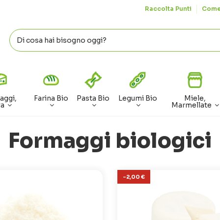
Raccolta Punti
Come
aggi,
Farina Bio
Pasta Bio
Legumi Bio
Miele,
va
Marmellate
Formaggi biologici
-2,00 €