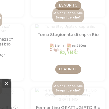
ESAURITO
Non Disponibile
Scopri perchè?
e
Toma Stagionata di capra Bio
mazzo"
i bio
Sicilia
ca.250gr
10,78 €
0gr
ESAURITO
e
Non Disponibile
Scopri perchè?
ika Bio Ⓥ
Fermentino GRATTUGIATO Bio