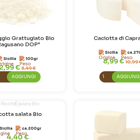
gio Grattugiato Bio
Caciotta di Capr
Ragusano DOP"
Sicilia
ca.27
Sicilia
100gr
8,99 €
10,99 
2,99 €
3,49 €
AGGIUNGI
AGGIUNG
cotta salata Bio
Sicilia
ca.200gr
4,40 €