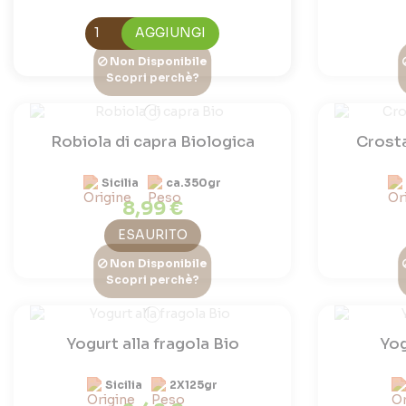
AGGIUNGI
Non Disponibile
Scopri perchè?
Robiola di capra Biologica
Crosta
Sicilia
ca.350gr
8,99 €
ESAURITO
Non Disponibile
Scopri perchè?
Yogurt alla fragola Bio
Yog
Sicilia
2X125gr