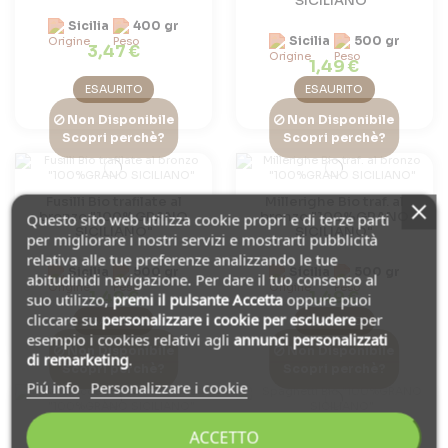
SICILIANO"
Sicilia
400 gr
Sicilia
500 gr
3,47 €
1,49 €
ESAURITO
ESAURITO
Non Disponibile
Non Disponibile
Scopri perchè?
Scopri perchè?
Fusilli Bio trafilate al
Millerighe Bio traf. al
bronzo "100%GRANO
bronzo "100%GRANO
Questo sito web utilizza cookie propri e di terze parti
SICILIANO"
SICILIANO"
per migliorare i nostri servizi e mostrarti pubblicità
relativa alle tue preferenze analizzando le tue
Sicilia
500 gr
Sicilia
500 gr
abitudinidi navigazione. Per dare il tuo consenso al
1,49 €
1,49 €
suo utilizzo,
premi il pulsante Accetta
oppure puoi
cliccare su
personalizzare i cookie
per escludere
per
ESAURITO
ESAURITO
esempio i cookies relativi agli
annunci personalizzati
Non Disponibile
Non Disponibile
di remarketing
.
Scopri perchè?
Scopri perchè?
Piú info
Personalizzare i cookie
Casarecce Bio traf. al
Spaghetti Bio
ACCETTO
bronzo "100%GRANO
"100%GRANO