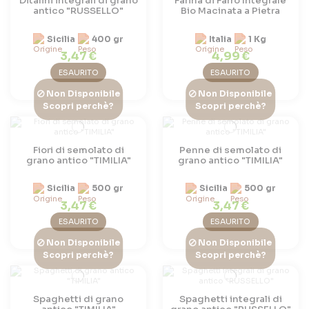
Ditalini integrali di grano
Farina di Farro Integrale
antico "RUSSELLO"
Bio Macinata a Pietra
Sicilia
400 gr
Italia
1 Kg
3,47 €
4,99 €
ESAURITO
ESAURITO
Non Disponibile
Non Disponibile
Scopri perchè?
Scopri perchè?
Fiori di semolato di
Penne di semolato di
grano antico "TIMILIA"
grano antico "TIMILIA"
Sicilia
500 gr
Sicilia
500 gr
3,47 €
3,47 €
ESAURITO
ESAURITO
Non Disponibile
Non Disponibile
Scopri perchè?
Scopri perchè?
Spaghetti di grano
Spaghetti integrali di