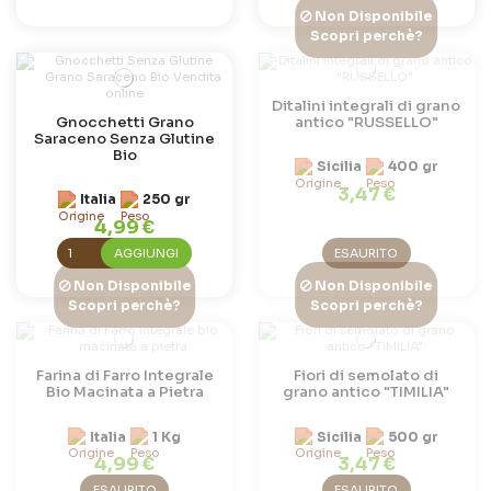
Non Disponibile
Scopri perchè?
Ditalini integrali di grano
Gnocchetti Grano
antico "RUSSELLO"
Saraceno Senza Glutine
Bio
Sicilia
400 gr
3,47 €
Italia
250 gr
4,99 €
AGGIUNGI
ESAURITO
Non Disponibile
Non Disponibile
Scopri perchè?
Scopri perchè?
Farina di Farro Integrale
Fiori di semolato di
Bio Macinata a Pietra
grano antico "TIMILIA"
Italia
1 Kg
Sicilia
500 gr
4,99 €
3,47 €
ESAURITO
ESAURITO