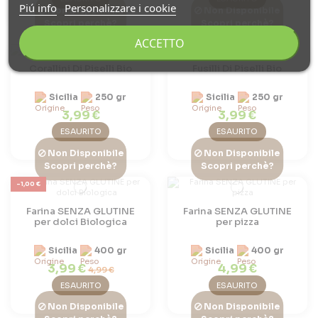
Piú info
Personalizzare i cookie
Non Disponibile
Non Disponibile
Scopri perchè?
Scopri perchè?
ACCETTO
Corallini Di Piselli Bio
Fusilli Di Piselli Bio
Sicilia
250 gr
Sicilia
250 gr
3,99 €
3,99 €
ESAURITO
ESAURITO
Non Disponibile
Non Disponibile
Scopri perchè?
Scopri perchè?
-1,00 €
Farina SENZA GLUTINE
Farina SENZA GLUTINE
per dolci Biologica
per pizza
Sicilia
400 gr
Sicilia
400 gr
3,99 €
4,99 €
4,99 €
ESAURITO
ESAURITO
Non Disponibile
Non Disponibile