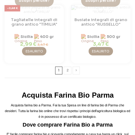
Scopri perchè?
Scopri perchè?
-0,48 €
Tagliatelle integrali di
Busiate integrali di grano
grano antico "TIMILIA"
antico "RUSSELLO"
Sicilia
400 gr
Sicilia
500 gr
2,99 €
3,47 €
3,47 €
ESAURITO
ESAURITO
1
2
Acquista Farina Bio Parma
Acquista farina bio a Parma. Fai la tua Spesa on line di farina bio di Parma che
desideri. Tutta la farina bio online che trovi rispetta i principi dell'agricoltura biologica ed
è in possesso di un certificato biologico.
Dove comprare Farina Bio a Parma
E' facile comprare farina bio e riceverla comodamente a casa tua basta un click sul