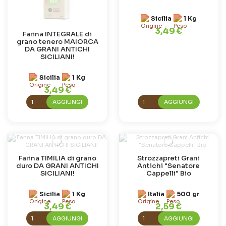
Sicilia
1 Kg
3,49 €
Farina INTEGRALE di
grano tenero MAIORCA
DA GRANI ANTICHI
SICILIANI!
Sicilia
1 Kg
3,49 €
AGGIUNGI
AGGIUNGI
Farina TIMILIA di grano
Strozzapreti Grani
duro DA GRANI ANTICHI
Antichi "Senatore
SICILIANI!
Cappelli" Bio
Sicilia
1 Kg
Italia
500 gr
3,49 €
2,59 €
AGGIUNGI
AGGIUNGI