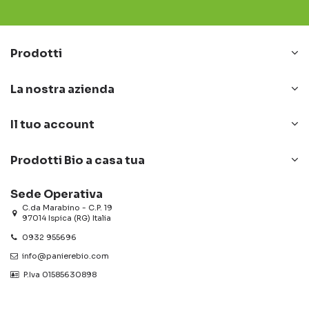
Prodotti
La nostra azienda
Il tuo account
Prodotti Bio a casa tua
Sede Operativa
C.da Marabino - C.P. 19
97014 Ispica (RG) Italia
0932 955696
info@panierebio.com
‎‎‎‎‎ P.Iva 01585630898