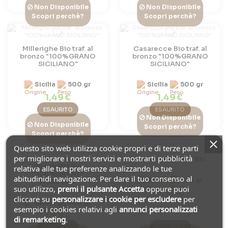
Non Disponibile
Non Disponibile
Scopri perchè?
Scopri perchè?
Millerighe Bio traf. al
Casarecce Bio traf. al
bronzo "100%GRANO
bronzo "100%GRANO
SICILIANO"
SICILIANO"
Sicilia
500 gr
Sicilia
500 gr
1,49 €
1,49 €
ESAURITO
ESAURITO
Non Disponibile
Non Disponibile
Scopri perchè?
Scopri perchè?
Questo sito web utilizza cookie propri e di terze parti
per migliorare i nostri servizi e mostrarti pubblicità
Lumache Di Ceci Bio
Spaghetti Bio
relativa alle tue preferenze analizzando le tue
"100%GRANO
abitudinidi navigazione. Per dare il tuo consenso al
Sicilia
250 gr
SICILIANO"
suo utilizzo,
premi il pulsante Accetta
oppure puoi
3,99 €
cliccare su
personalizzare i cookie
per escludere
per
Sicilia
500 gr
esempio i cookies relativi agli
annunci personalizzati
1,49 €
di remarketing
.
ESAURITO
ESAURITO