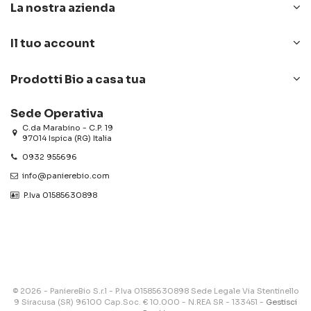
La nostra azienda
Il tuo account
Prodotti Bio a casa tua
Sede Operativa
C.da Marabino - C.P. 19
97014 Ispica (RG) Italia
0932 955696
info@panierebio.com
‎‎‎‎‎ P.Iva 01585630898
© 2026 - PaniereBio S.r.l - P.Iva 01585630898 Sede Legale Via Stentinello
9 Siracusa (SR) 96100 Cap.Soc. € 10.000 - N.REA SR - 133451 -
Gestisci