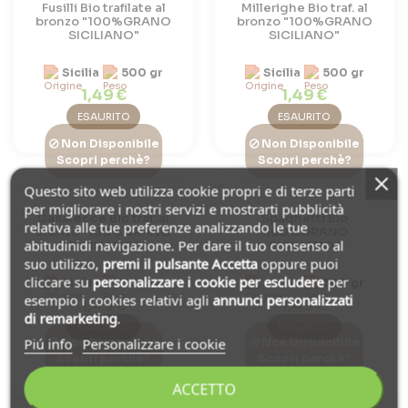
Fusilli Bio trafilate al
Millerighe Bio traf. al
bronzo "100%GRANO
bronzo "100%GRANO
SICILIANO"
SICILIANO"
Sicilia
500 gr
Sicilia
500 gr
1,49 €
1,49 €
ESAURITO
ESAURITO
Non Disponibile
Non Disponibile
Scopri perchè?
Scopri perchè?
Questo sito web utilizza cookie propri e di terze parti
per migliorare i nostri servizi e mostrarti pubblicità
Casarecce Bio traf. al
Spaghetti Bio
relativa alle tue preferenze analizzando le tue
bronzo "100%GRANO
"100%GRANO
abitudinidi navigazione. Per dare il tuo consenso al
SICILIANO"
SICILIANO"
suo utilizzo,
premi il pulsante Accetta
oppure puoi
cliccare su
personalizzare i cookie
per escludere
per
Sicilia
500 gr
Sicilia
500 gr
esempio i cookies relativi agli
annunci personalizzati
1,49 €
1,49 €
di remarketing
.
ESAURITO
ESAURITO
Piú info
Personalizzare i cookie
Non Disponibile
Non Disponibile
Scopri perchè?
Scopri perchè?
ACCETTO