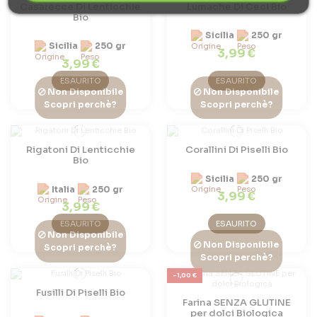
Casarecce Di Lenticchie
Lumache Di Ceci Bio
Bio
Sicilia
250 gr
Sicilia
250 gr
3,99 €
3,99 €
ESAURITO
ESAURITO
Non Disponibile
Non Disponibile
Scopri perchè?
Scopri perchè?
Rigatoni Di Lenticchie
Corallini Di Piselli Bio
Bio
Sicilia
250 gr
Italia
250 gr
3,99 €
3,99 €
ESAURITO
ESAURITO
Non Disponibile
Non Disponibile
Scopri perchè?
Scopri perchè?
-1,00 €
Fusilli Di Piselli Bio
Farina SENZA GLUTINE
per dolci Biologica