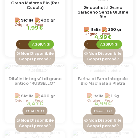
Grano Maiorca Bio (Per
Cuccìa)
Gnocchetti Grano
Saraceno Senza Glutine
Bio
Sicilia
400 gr
1,99 €
Italia
250 gr
4,99 €
AGGIUNGI
AGGIUNGI
Non Disponibile
Non Disponibile
Scopri perchè?
Scopri perchè?
Ditalini integrali di grano
Farina di Farro Integrale
antico "RUSSELLO"
Bio Macinata a Pietra
Sicilia
400 gr
Italia
1 Kg
3,47 €
4,99 €
ESAURITO
ESAURITO
Non Disponibile
Non Disponibile
Scopri perchè?
Scopri perchè?