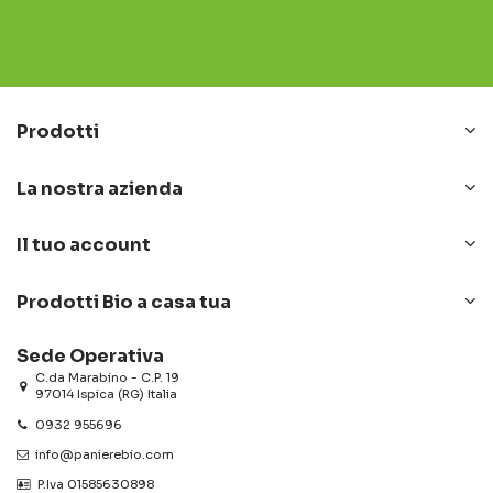
Prodotti
La nostra azienda
Il tuo account
Prodotti Bio a casa tua
Sede Operativa
C.da Marabino - C.P. 19
97014 Ispica (RG) Italia
0932 955696
info@panierebio.com
‎‎‎‎‎ P.Iva 01585630898