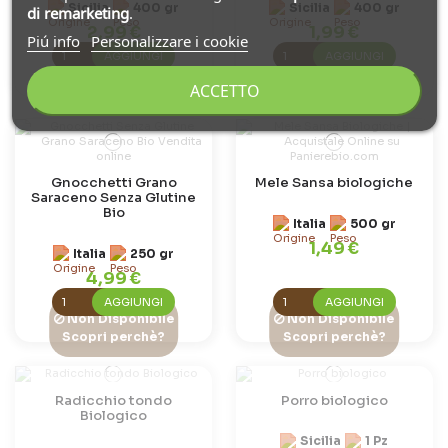
Sicilia
400 gr
Sicilia
400 gr
di remarketing
.
2,99 €
1,99 €
Piú info
Personalizzare i cookie
AGGIUNGI
AGGIUNGI
ACCETTO
Gnocchetti Grano
Mele Sansa biologiche
Saraceno Senza Glutine
Bio
Italia
500 gr
1,49 €
Italia
250 gr
4,99 €
AGGIUNGI
AGGIUNGI
Non Disponibile
Non Disponibile
Scopri perchè?
Scopri perchè?
Radicchio tondo
Porro biologico
Biologico
Sicilia
1 Pz