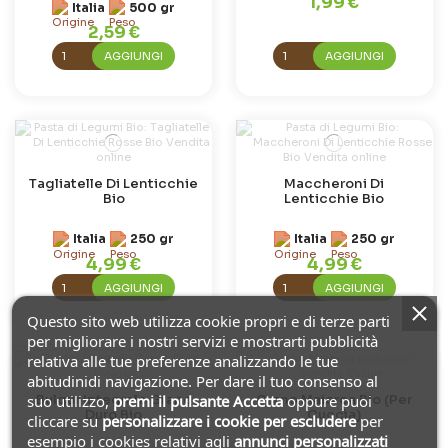
1,99 €
Italia
500 gr
2,59 €
AGGIUNGI
AGGIUNGI
Tagliatelle Di Lenticchie
Maccheroni Di
Bio
Lenticchie Bio
Italia
250 gr
Italia
250 gr
4,99 €
4,99 €
AGGIUNGI
AGGIUNGI
Questo sito web utilizza cookie propri e di terze parti
per migliorare i nostri servizi e mostrarti pubblicità
relativa alle tue preferenze analizzando le tue
abitudinidi navigazione. Per dare il tuo consenso al
suo utilizzo,
premi il pulsante Accetta
oppure puoi
Bulgur Integrale Grano
Grano Maiorca Bio (Per
Duro Bio
Cuccìa)
cliccare su
personalizzare i cookie
per escludere
per
esempio i cookies relativi agli
annunci personalizzati