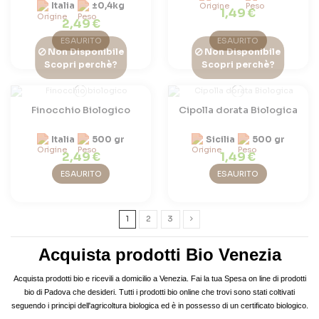
Italia
±0,4kg
1,49 €
2,49 €
ESAURITO
ESAURITO
Non Disponibile
Non Disponibile
Scopri perchè?
Scopri perchè?
Finocchio Biologico
Cipolla dorata Biologica
Italia
500 gr
Sicilia
500 gr
2,49 €
1,49 €
ESAURITO
ESAURITO
1
2
3
Acquista prodotti Bio Venezia
Acquista prodotti bio e ricevili a domicilio a Venezia. Fai la tua Spesa on line di prodotti
bio di Padova che desideri. Tutti i prodotti bio online che trovi sono stati coltivati
seguendo i principi dell'agricoltura biologica ed è in possesso di un certificato biologico.