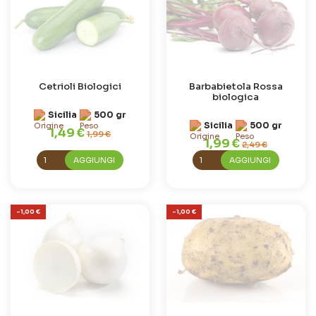
Cetrioli Biologici
Barbabietola Rossa
biologica
Sicilia
500 gr
Sicilia
500 gr
1,49 €
1,99 €
1,99 €
2,49 €
AGGIUNGI
AGGIUNGI
-1,00 €
-1,00 €