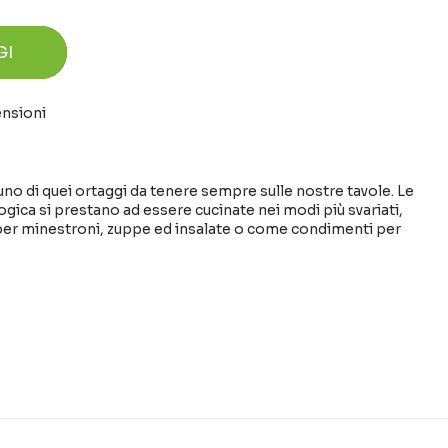
GI
ensioni
no di quei ortaggi da tenere sempre sulle nostre tavole. Le
ogica si prestano ad essere cucinate nei modi più svariati,
 per minestroni, zuppe ed insalate o come condimenti per