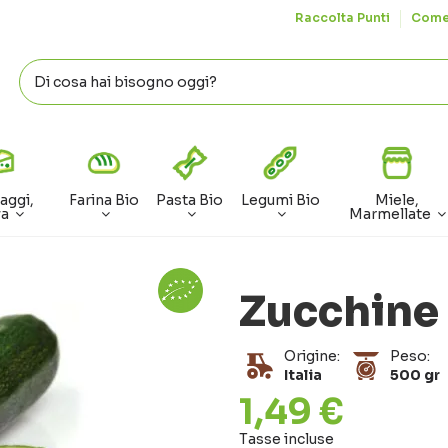
Raccolta Punti
Come
aggi,
Farina Bio
Pasta Bio
Legumi Bio
Miele,
va
Marmellate
Zucchine
Origine:
Peso:
Italia
500 gr
1,49 €
Tasse incluse