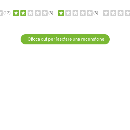
(12)
(3)
(3)
Clicca qui per lasciare una recensione