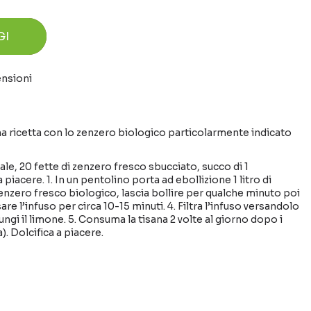
GI
ensioni
a ricetta con lo zenzero biologico particolarmente indicato
ale, 20 fette di zenzero fresco sbucciato, succo di 1
 piacere. 1. In un pentolino porta ad ebollizione 1 litro di
 zenzero fresco biologico, lascia bollire per qualche minuto poi
are l’infuso per circa 10-15 minuti. 4. Filtra l’infuso versandolo
iungi il limone. 5. Consuma la tisana 2 volte al giorno dopo i
). Dolcifica a piacere.