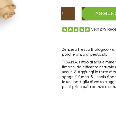
AGGIUN
Vedi 279 Rec
Zenzero fresco Biologico - un
poichè privo di pesticidi.
TISANA: 1 litro di acqua miner
limone, dolcificante naturale a
acqua. 2. Aggiungi le fette di
spegni il fuoco. 3. Lascia ripos
in una bottiglia di vetro e agg
pasti principali (pranzo e cena