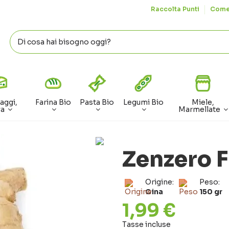
Raccolta Punti
Come
aggi,
Farina Bio
Pasta Bio
Legumi Bio
Miele,
va
Marmellate
Zenzero F
Origine:
Peso:
Cina
150 gr
1,99 €
Tasse incluse