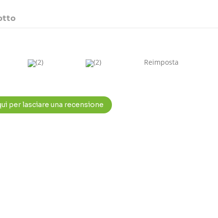
otto
(2)
(2)
Reimposta
qui per lasciare una recensione