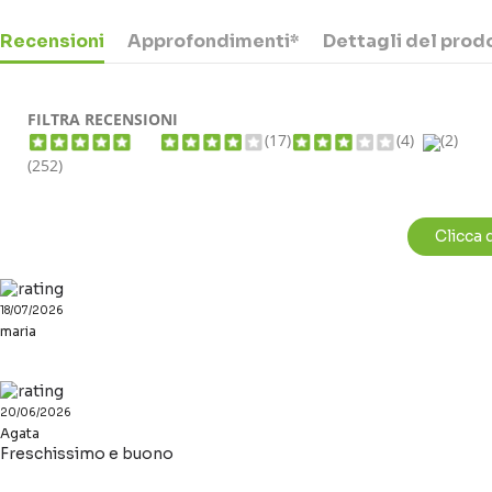
Recensioni
Approfondimenti*
Dettagli del prod
FILTRA RECENSIONI
(17)
(4)
(2)
(252)
Clicca 
18/07/2026
maria
20/06/2026
Agata
Freschissimo e buono