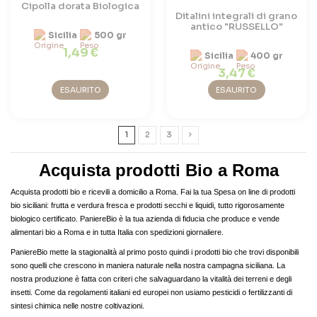
Cipolla dorata Biologica
Ditalini integrali di grano
antico "RUSSELLO"
Sicilia
500 gr
1,49 €
Sicilia
400 gr
3,47 €
ESAURITO
ESAURITO
1
2
3
Acquista prodotti Bio a Roma
Acquista prodotti bio e ricevili a domicilio a Roma. Fai la tua Spesa on line di prodotti
bio siciliani: frutta e verdura fresca e prodotti secchi e liquidi, tutto rigorosamente
biologico certificato. PaniereBio è la tua azienda di fiducia che produce e vende
alimentari bio a Roma e in tutta Italia con spedizioni giornaliere.
PaniereBio mette la stagionalità al primo posto quindi i prodotti bio che trovi disponibili
sono quelli che crescono in maniera naturale nella nostra campagna siciliana. La
nostra produzione è fatta con criteri che salvaguardano la vitalità dei terreni e degli
insetti. Come da regolamenti italiani ed europei non usiamo pesticidi o fertilizzanti di
sintesi chimica nelle nostre coltivazioni.