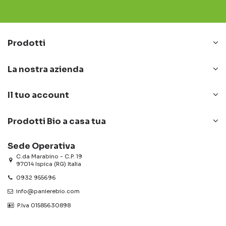
Prodotti
La nostra azienda
Il tuo account
Prodotti Bio a casa tua
Sede Operativa
C.da Marabino - C.P. 19
97014 Ispica (RG) Italia
0932 955696
info@panierebio.com
‎‎‎‎‎ P.Iva 01585630898