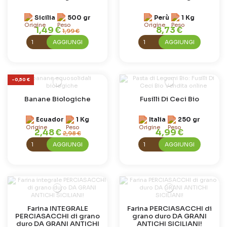
Sicilia
500 gr
Perù
1 Kg
1,49 €
8,73 €
1,99 €
AGGIUNGI
AGGIUNGI
-0,50 €
Banane Biologiche
Fusilli Di Ceci Bio
Ecuador
1 Kg
Italia
250 gr
2,48 €
4,99 €
2,98 €
AGGIUNGI
AGGIUNGI
Farina INTEGRALE
Farina PERCIASACCHI di
PERCIASACCHI di grano
grano duro DA GRANI
duro DA GRANI ANTICHI
ANTICHI SICILIANI!