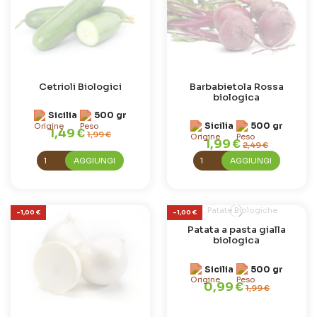
Cetrioli Biologici
Barbabietola Rossa
biologica
Sicilia
500 gr
Sicilia
500 gr
1,49 €
1,99 €
1,99 €
2,49 €
AGGIUNGI
AGGIUNGI
-1,00 €
-1,00 €
Patata a pasta gialla
biologica
Sicilia
500 gr
0,99 €
1,99 €