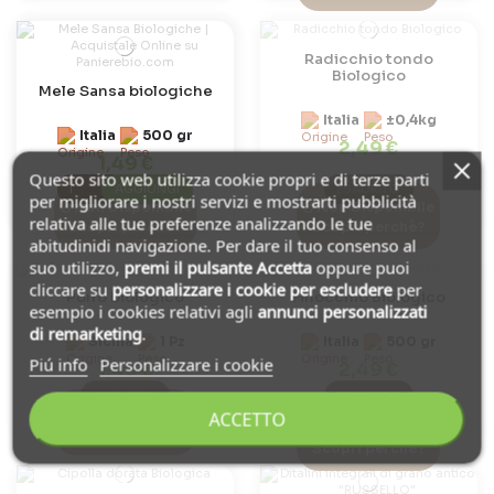
Radicchio tondo
Biologico
Mele Sansa biologiche
Italia
±0,4kg
Italia
500 gr
2,49 €
1,49 €
Questo sito web utilizza cookie propri e di terze parti
AGGIUNGI
ESAURITO
per migliorare i nostri servizi e mostrarti pubblicità
Non Disponibile
Non Disponibile
relativa alle tue preferenze analizzando le tue
Scopri perchè?
Scopri perchè?
abitudinidi navigazione. Per dare il tuo consenso al
suo utilizzo,
premi il pulsante Accetta
oppure puoi
cliccare su
personalizzare i cookie
per escludere
per
Porro biologico
Finocchio Biologico
esempio i cookies relativi agli
annunci personalizzati
di remarketing
.
Sicilia
1 Pz
Italia
500 gr
Piú info
Personalizzare i cookie
1,49 €
2,49 €
ESAURITO
ESAURITO
Non Disponibile
ACCETTO
Non Disponibile
Scopri perchè?
Scopri perchè?