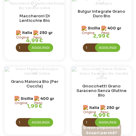
Bulgur Integrale Grano
Maccheroni Di
Duro Bio
Lenticchie Bio
Sicilia
400 gr
Italia
250 gr
2,99 €
4,99 €
AGGIUNGI
AGGIUNGI
Grano Maiorca Bio (Per
Cuccìa)
Gnocchetti Grano
Saraceno Senza Glutine
Bio
Sicilia
400 gr
1,99 €
Italia
250 gr
4,99 €
AGGIUNGI
AGGIUNGI
Non Disponibile
Scopri perchè?