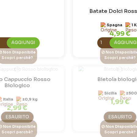
Batate Dolci Ross
Spagna
1 
4,99 €
AGGIUNGI
AGGIUNG
Non Disponibile
Non Disponibil
Scopri perchè?
Scopri perchè?
o Cappuccio Rosso
Bietola biolog
Biologico
Sicilia
±500
Italia
±0,9 kg
1,99 €
2,99 €
ESAURITO
ESAURITO
Non Disponibile
Non Disponibil
Scopri perchè?
Scopri perchè?