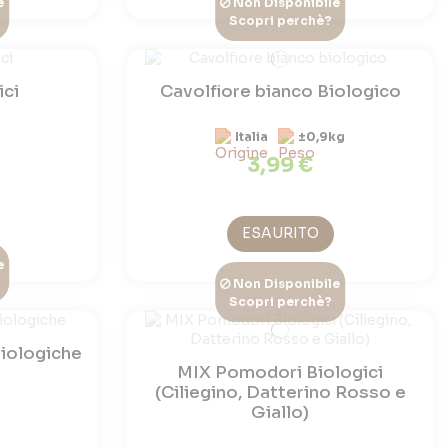
e
Non Disponibile
Scopri perchè?
ici
Cavolfiore bianco Biologico
z
Italia
±0,9kg
3,99 €
ESAURITO
e
Non Disponibile
Scopri perchè?
biologiche
MIX Pomodori Biologici
(Ciliegino, Datterino Rosso e
Giallo)