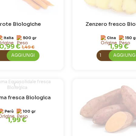
rote Biologiche
Zenzero fresco Bio
Italia
500 gr
Cina
150 g
0,99 €
1,99 €
1,49 €
AGGIUNGI
AGGIUNG
ma fresca Biologica
Perù
100 gr
1,99 €