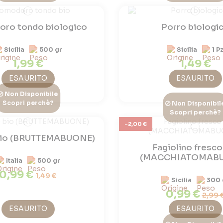
ro tondo biologico
Porro biologi
Sicilia
500 gr
Sicilia
1 P
1,99 €
1,49 €
ESAURITO
ESAURITO
Non Disponibile
Scopri perchè?
Non Disponibil
Scopri perchè?
-2,00 €
 bio (BRUTTEMABUONE)
Fagiolino fresco
(MACCHIATOMAB
Italia
500 gr
0,99 €
1,49 €
Sicilia
300 
0,99 €
2,99 
ESAURITO
ESAURITO