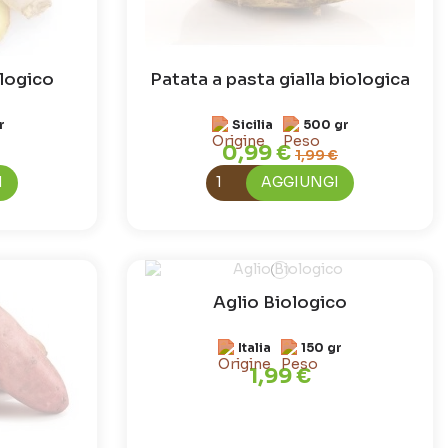
logico
Patata a pasta gialla biologica
r
Sicilia
500 gr
0,99 €
1,99 €
I
AGGIUNGI
Aglio Biologico
Italia
150 gr
1,99 €