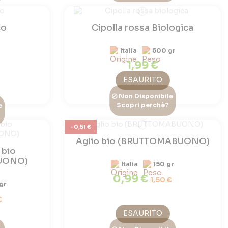
co
Cipolla rossa Biologica
z
Italia
500 gr
1,99 €
ESAURITO
Non Disponibile
Scopri perchè?
e
-0,51 €
Aglio bio (BRUTTOMABUONO)
 bio
UONO)
Italia
150 gr
0,99 €
1,50 €
gr
€
ESAURITO