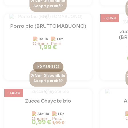
Non Disponibile
Scopri perchè?
-2,05 €
Porro bio (BRUTTOMABUONO)
Zuc
(B
Italia
1 Pz
1,99 €
ESAURITO
Non Disponibile
Scopri perchè?
-1,00 €
Zucca Chayote bio
A
Sicilia
1 Pz
0,99 €
1,99 €