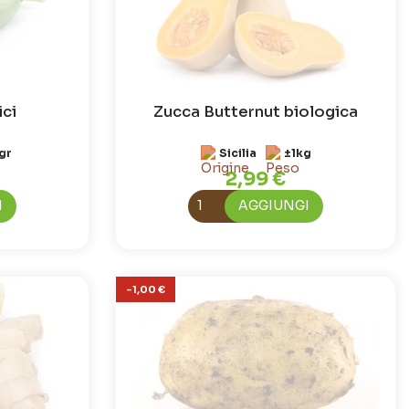
ici
Zucca Butternut biologica
gr
Sicilia
±1kg
2,99 €
I
AGGIUNGI
-1,00 €