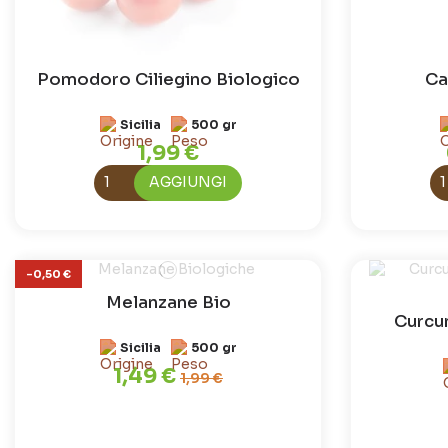
Pomodoro Ciliegino Biologico
Ca
Sicilia
500 gr
1,99 €
AGGIUNGI
-0,50 €
Melanzane Bio
Curcu
Sicilia
500 gr
1,49 €
1,99 €