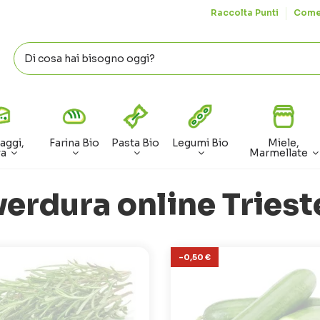
Raccolta Punti
Come
aggi,
Farina Bio
Pasta Bio
Legumi Bio
Miele,
va
Marmellate
verdura online Triest
-0,50 €