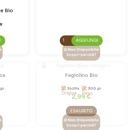
e Bio
Kg
I
AGGIUNGI
e
Non Disponibile
Scopri perchè?
ica
Fagiolino Bio
gr
Sicilia
300 gr
2,99 €
ESAURITO
e
Non Disponibile
Scopri perchè?