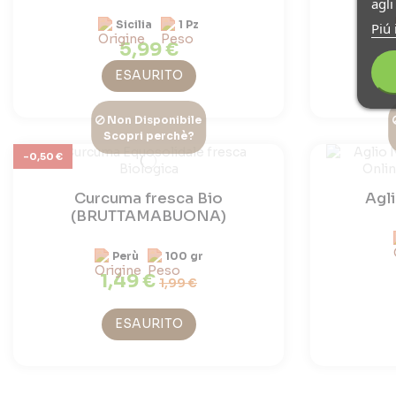
agl
Sicilia
1 Pz
Piú 
5,99 €
ESAURITO
Non Disponibile
Scopri perchè?
-0,50 €
Curcuma fresca Bio
Agl
(BRUTTAMABUONA)
Perù
100 gr
1,49 €
1,99 €
ESAURITO