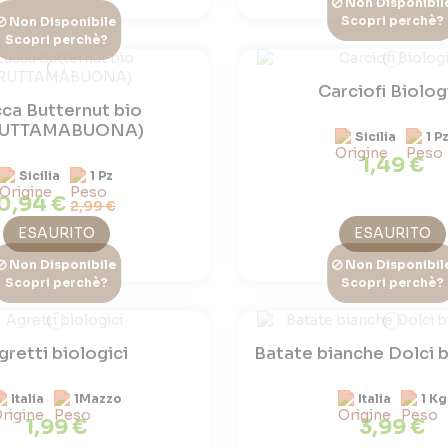
Non Disponibil
Scopri perchè?
Non Disponibile
Scopri perchè?
Carciofi Biolog
ca Butternut bio
RUTTAMABUONA)
Sicilia
1 P
1,49 €
Sicilia
1 Pz
0,94 €
2,99 €
ESAURITO
ESAURITO
Non Disponibile
Non Disponibil
Scopri perchè?
Scopri perchè?
gretti biologici
Batate bianche Dolci 
Italia
1Mazzo
Italia
1 Kg
1,99 €
3,99 €