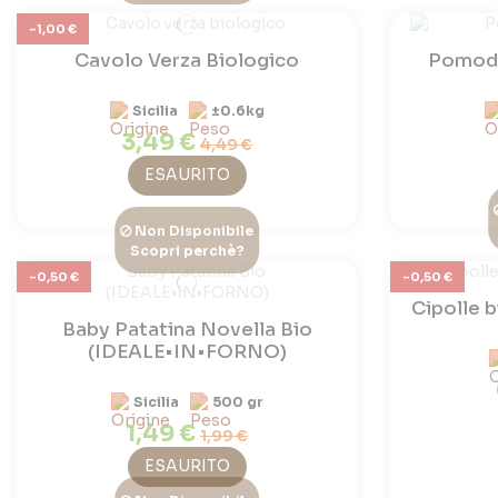
-1,00 €
Cavolo Verza Biologico
Pomodo
Sicilia
±0.6kg
3,49 €
4,49 €
ESAURITO
Non Disponibile
Scopri perchè?
-0,50 €
-0,50 €
Cipolle
Baby Patatina Novella Bio
(IDEALE•IN•FORNO)
Sicilia
500 gr
1,49 €
1,99 €
ESAURITO