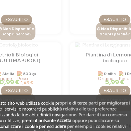
ESAURITO
ESAURITO
Non Disponibile
Non Disponibil
Scopri perchè?
Scopri perchè?
trioli Biologici
Piantina di Lemon
RUTTIMABUONI)
biologico
Sicilia
500 gr
Sicilia
1 P
0,99 €
5,99 €
1,49 €
ESAURITO
ESAURITO
Non Disponibile
Non Disponibil
to sito web utilizza cookie propri e di terze parti per migliorare i
Scopri perchè?
Scopri perchè?
ri servizi e mostrarti pubblicità relativa alle tue preferenze
izzando le tue abitudinidi navigazione. Per dare il tuo consenso
uo utilizzo,
premi il pulsante Accetta
oppure puoi cliccare su
a di Salvia biologica
Piantina di Menta B
onalizzare i cookie
per escludere
per esempio i cookies relativi