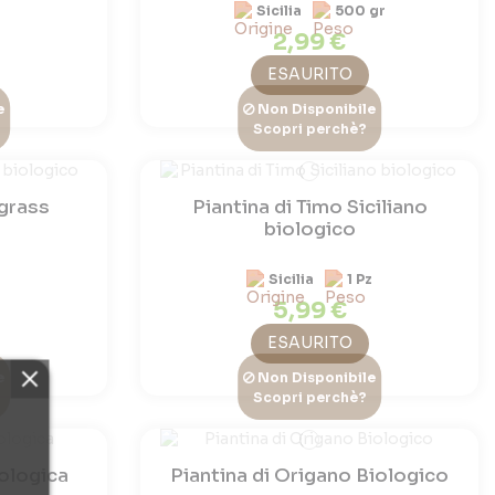
Sicilia
500 gr
2,99 €
ESAURITO
e
Non Disponibile
Scopri perchè?
grass
Piantina di Timo Siciliano
biologico
z
Sicilia
1 Pz
5,99 €
ESAURITO
e
Non Disponibile
Scopri perchè?
iologica
Piantina di Origano Biologico