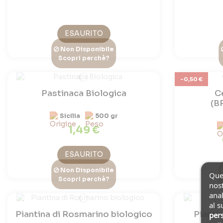
ESAURITO
Non Disponibile
Scopri perchè?
-0,50 €
Pastinaca Biologica
Ce
(B
Sicilia
500 gr
1,49 €
ESAURITO
Non Disponibile
Ques
Scopri perchè?
nost
anal
al s
Piantina di Rosmarino biologico
Piantin
pers