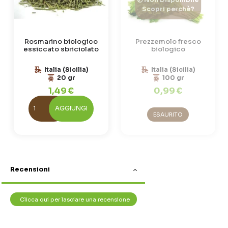
Scopri perchè?
Rosmarino biologico
Prezzemolo fresco
essiccato sbriciolato
biologico
Italia (Sicilia)
Italia (Sicilia)
20 gr
100 gr
1,49 €
0,99 €
AGGIUNGI
ESAURITO
Recensioni
Clicca qui per lasciare una recensione