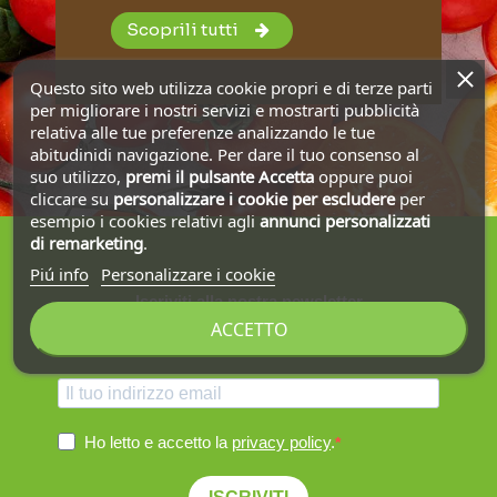
Scoprili tutti
Questo sito web utilizza cookie propri e di terze parti
per migliorare i nostri servizi e mostrarti pubblicità
relativa alle tue preferenze analizzando le tue
abitudinidi navigazione. Per dare il tuo consenso al
suo utilizzo,
premi il pulsante Accetta
oppure puoi
cliccare su
personalizzare i cookie
per escludere
per
esempio i cookies relativi agli
annunci personalizzati
di remarketing
.
Piú info
Personalizzare i cookie
Iscriviti alla nostra newsletter
ACCETTO
Ottieni la spedizione gratuita sul primo ordine!
Ho letto e accetto la
privacy policy
.