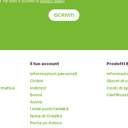
Ho letto e accetto la
privacy policy
.
ISCRIVITI
Il tuo account
Prodotti 
Informazioni personali
Informazio
Ordini
Giorni di
rmativa
Indirizzi
Costi di s
Buoni
Certificaz
Avvisi
I miei punti fedeltà
Note di Credito
Porta un Amico