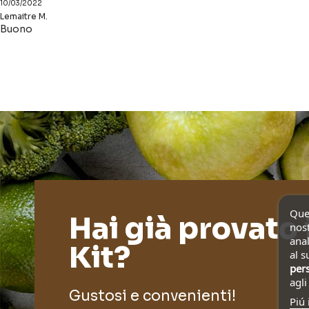
10/03/2022
Lemaitre M.
Buono
Ques
Hai già provato 
nost
anal
Kit?
al s
pers
agl
Gustosi e convenienti!
Piú 