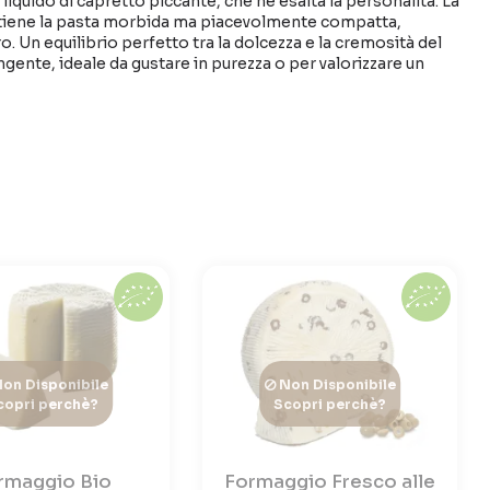
 liquido di capretto piccante, che ne esalta la personalità. La
tiene la pasta morbida ma piacevolmente compatta,
o. Un equilibrio perfetto tra la dolcezza e la cremosità del
ngente, ideale da gustare in purezza o per valorizzare un
on Disponibile
Non Disponibile
copri perchè?
Scopri perchè?
rmaggio Bio
Formaggio Fresco alle