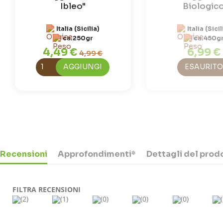
Ibleo"
Biologic
Italia (Sicilia)
Italia (Sicil
ca.250gr
ca.450g
4,49 €
6,99 €
4,99 €
AGGIUNGI
ESAURITO
Recensioni
Approfondimenti*
Dettagli del prod
FILTRA RECENSIONI
(2)
(1)
(0)
(0)
(0)