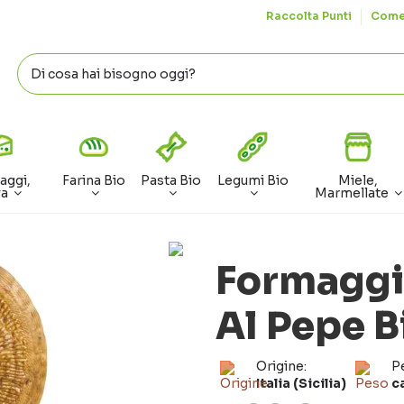
Raccolta Punti
Come
aggi,
Farina Bio
Pasta Bio
Legumi Bio
Miele,
va
Marmellate
Formaggi
Al Pepe B
Origine:
P
Italia (Sicilia)
c