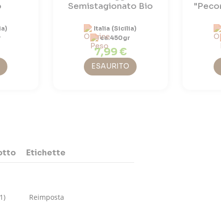
o
Semistagionato Bio
"Pecor
ia)
Italia (Sicilia)
r
ca.450gr
7,99 €
ESAURITO
otto
Etichette
(1)
Reimposta