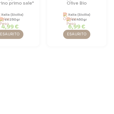
ino primo sale"
Olive Bio
Italia (Sicilia)
Italia (Sicilia)
ca.250gr
ca.450gr
4,99 €
6,99 €
ESAURITO
ESAURITO