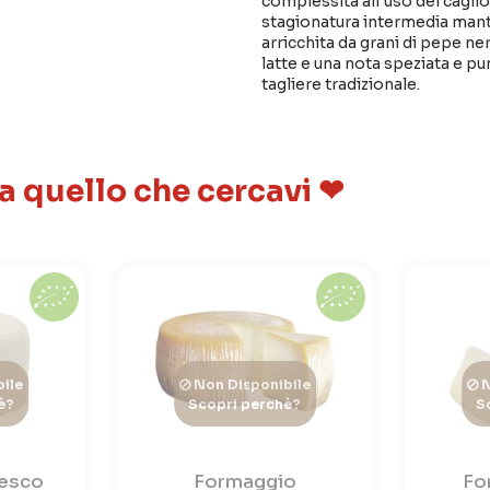
complessità all'uso del caglio
stagionatura intermedia man
arricchita da grani di pepe ner
latte e una nota speziata e pu
tagliere tradizionale.
 a quello che cercavi ❤
ile
Non Disponibile
N
è?
Scopri perchè?
S
resco
Formaggio
Fo