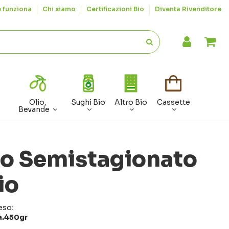
 funziona
Chi siamo
Certificazioni Bio
Diventa Rivenditore
Olio,
Sughi Bio
Altro Bio
Cassette
Bevande
o Semistagionato
io
eso:
a.450gr