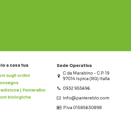
Bio a casa tua
Sede Operativa
C.da Marabino - C.P. 19
ni sugli ordini
97014 Ispica (RG) Italia
 consegna
0932 955696
pedizione | PaniereBio
ioni biologiche
info@panierebio.com
‎‎‎‎‎ P.Iva 01585630898