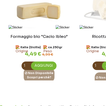
Formaggio bio "Cacio Ibleo"
Ricotta
Italia (Sicilia)
ca.250gr
Italia (Sic
4,49 €
4
4,99 €
AGGIUNGI
Non Disponibile
Non Disponibile
Scopri perchè?
Scopri perchè?
Non 
Non 
Scop
Scop
Formaggio Semistagionato
Canestrato fresco bio
Formaggio
Formaggio
Bio
Italia (Sicilia)
Italia (Sicilia)
ca.450gr
ca.250gr
stagionat
pri
Italia (Sic
Italia (Sic