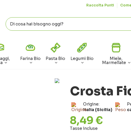
Raccolta Punti
Come
aggi,
Farina Bio
Pasta Bio
Legumi Bio
Miele,
va
Marmellate
Crosta Fi
Origine:
P
Italia (Sicilia)
c
8,49 €
Tasse incluse