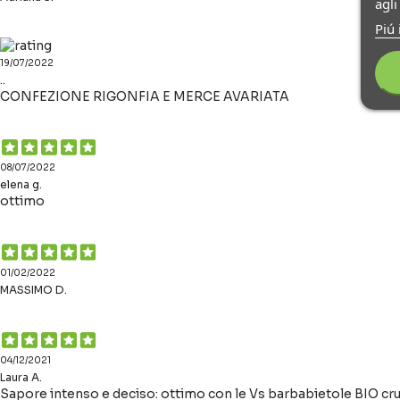
agl
Piú 
19/07/2022
..
CONFEZIONE RIGONFIA E MERCE AVARIATA
08/07/2022
elena g.
ottimo
01/02/2022
MASSIMO D.
04/12/2021
Laura A.
Sapore intenso e deciso: ottimo con le Vs barbabietole BIO crud