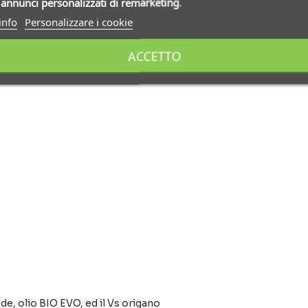
i
annunci personalizzati di remarketing
.
info
Personalizzare i cookie
ACCETTO
e, olio BIO EVO, ed il Vs origano