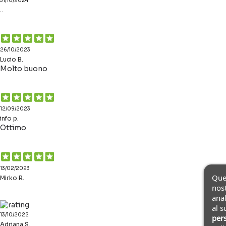
31/10/2024
..
26/10/2023
Lucio B.
Molto buono
12/09/2023
info p.
Ottimo
13/02/2023
Ques
Mirko R.
nost
anal
al s
13/10/2022
pers
Adriana S.