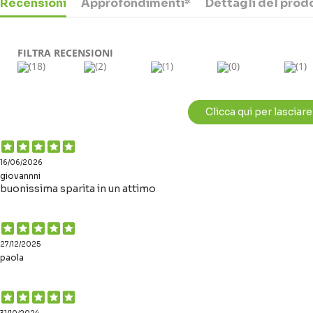
4,00 €
7,99 €
Recensioni
Approfondimenti*
Dettagli del prod
4
6
ESAURITO
ESAURITO
ES
ES
FILTRA RECENSIONI
(18)
(2)
(1)
(0)
(1)
Clicca qui per lasciar
16/06/2026
giovannni
buonissima sparita in un attimo
27/12/2025
paola