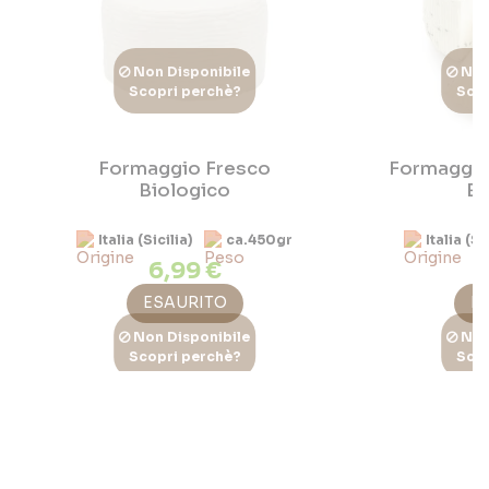
Non Disponibile
Non
Scopri perchè?
Scop
Formaggio Fresco
Formaggio
Biologico
Bi
Italia (Sicilia)
ca.450gr
Italia (Si
6,99 €
6
ESAURITO
E
Non Disponibile
Non
Scopri perchè?
Scop
Robiola di capra Biologica
Toma Stag
Italia (Sicilia)
ca.350gr
Italia (Si