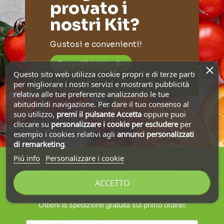
provato i
nostri Kit?
Gustosi e convenienti!
Scoprili tutti
Questo sito web utilizza cookie propri e di terze parti
per migliorare i nostri servizi e mostrarti pubblicità
relativa alle tue preferenze analizzando le tue
abitudinidi navigazione. Per dare il tuo consenso al
suo utilizzo,
premi il pulsante Accetta
oppure puoi
cliccare su
personalizzare i cookie
per escludere
per
esempio i cookies relativi agli
annunci personalizzati
di remarketing
.
Piú info
Personalizzare i cookie
ACCETTO
Iscriviti alla nostra newsletter
Ottieni la spedizione gratuita sul primo ordine!