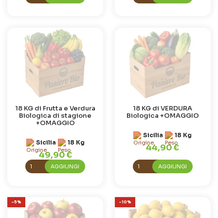
18 KG di Frutta e Verdura
18 KG di VERDURA
Biologica di stagione
Biologica +OMAGGIO
+OMAGGIO
Sicilia
18 Kg
Sicilia
18 Kg
44,90 €
49,90 €
AGGIUNGI
AGGIUNGI
-5%
-10%