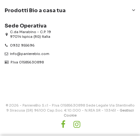
Prodotti Bio a casa tua
Sede Operativa
C.da Marabino - C.P. 19
97014 Ispica (RG) Italia
0932 955696
info@panierebio.com
‎‎‎‎‎ P.Iva 01585630898
© 2026 - PaniereBio S.r.l - P.Iva 01585630898 Sede Legale Via Stentinello
9 Siracusa (SR) 96100 Cap.Soc. € 10.000 - N.REA SR - 133451 -
Gestisci
Cookie