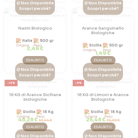
Non Disponibile
Non Disponibile
Scopri perchè?
Scopri perchè?
Nashi Biologico
Arance Sanguinello
Biologiche
Italia
500 gr
Sicilia
500 gr
2,49 €
1,49 €
ESAURITO
ESAURITO
Non Disponibile
Non Disponibile
Scopri perchè?
Scopri perchè?
-10%
-5%
18 KG di Arance Siciliane
18 KG di Limoni e Arance
biologiche
Biologiche
Sicilia
18 Kg
Sicilia
18 Kg
48,28 €
25,48 €
53,64 €
26,82 €
ESAURITO
ESAURITO
Non Disponibile
Non Disponibile