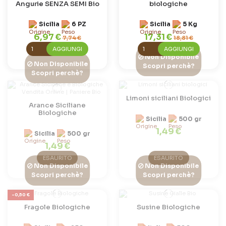
Angurie SENZA SEMI Bio
biologiche
Sicilia
6 PZ
Sicilia
5 Kg
6,97 €
17,31 €
7,74 €
18,81 €
AGGIUNGI
AGGIUNGI
Non Disponibile
Non Disponibile
Scopri perchè?
Scopri perchè?
Limoni siciliani Biologici
Arance Siciliane
Biologiche
Sicilia
500 gr
1,49 €
Sicilia
500 gr
1,49 €
ESAURITO
ESAURITO
Non Disponibile
Non Disponibile
Scopri perchè?
Scopri perchè?
-0,50 €
Fragole Biologiche
Susine Biologiche