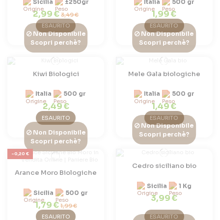
Sicilia
±250gr
Italia
500 gr
2,99 €
1,99 €
3,49 €
ESAURITO
ESAURITO
Non Disponibile
Non Disponibile
Scopri perchè?
Scopri perchè?
Kiwi Biologici
Mele Gala biologiche
Italia
500 gr
Italia
500 gr
2,49 €
1,49 €
ESAURITO
ESAURITO
Non Disponibile
Non Disponibile
Scopri perchè?
Scopri perchè?
-0,20 €
Cedro siciliano bio
Arance Moro Biologiche
Sicilia
1 Kg
Sicilia
500 gr
3,99 €
1,79 €
1,99 €
ESAURITO
ESAURITO