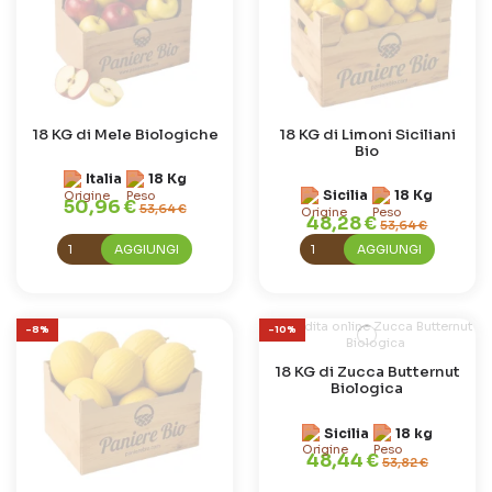
18 KG di Mele Biologiche
18 KG di Limoni Siciliani
Bio
Italia
18 Kg
Sicilia
18 Kg
50,96 €
53,64 €
48,28 €
53,64 €
AGGIUNGI
AGGIUNGI
-8%
-10%
18 KG di Zucca Butternut
Biologica
Sicilia
18 kg
48,44 €
53,82 €