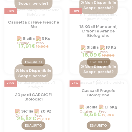
Non Disponibile
Scopri perchè?
Scopri perchè?
-10%
-10%
Cassetta di Fave Fresche
Bio
18 KG di Mandarini,
Limoni e Arance
Biologiche
Sicilia
5 Kg
17,91 €
19,90 €
Sicilia
18 Kg
16,09 €
17,88 €
ESAURITO
ESAURITO
Non Disponibile
Non Disponibile
Scopri perchè?
Scopri perchè?
-10%
-7%
Cassa di Fragole
20 pz di CARCIOFI
Biologiche
Biologici
Sicilia
±1.5Kg
Sicilia
20 PZ
16,68 €
17,94 €
26,82 €
29,80 €
ESAURITO
ESAURITO