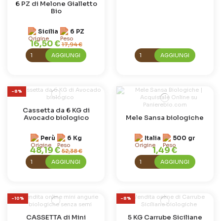
6 PZ di Melone Gialletto
Bio
Sicilia
6 PZ
16,50 €
17,94 €
AGGIUNGI
AGGIUNGI
-8%
Cassetta da 6 KG di
Avocado biologico
Mele Sansa biologiche
Perù
6 Kg
Italia
500 gr
48,19 €
1,49 €
52,38 €
AGGIUNGI
AGGIUNGI
-10%
-8%
CASSETTA di Mini
5 KG Carrube Siciliane