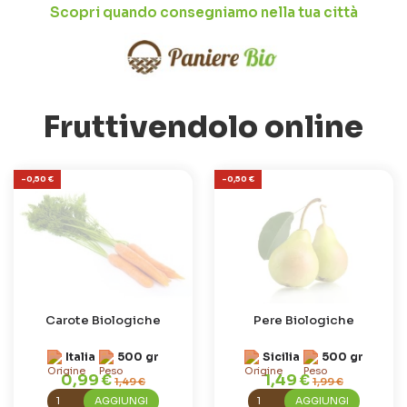
Scopri quando consegniamo nella tua città
Fruttivendolo online
-0,50 €
-0,50 €
Carote Biologiche
Pere Biologiche
Italia
500 gr
Sicilia
500 gr
0,99 €
1,49 €
1,49 €
1,99 €
AGGIUNGI
AGGIUNGI