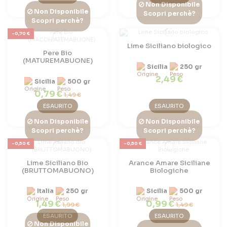
Non Disponibile
Non Disponibile
Scopri perchè?
Scopri perchè?
-0,70 €
Lime Siciliano biologico
Pere Bio
(MATUREMABUONE)
Sicilia
250 gr
2,49 €
Sicilia
500 gr
0,79 €
1,49 €
ESAURITO
ESAURITO
Non Disponibile
Non Disponibile
Scopri perchè?
Scopri perchè?
-0,50 €
-0,50 €
Lime Siciliano Bio
Arance Amare Siciliane
(BRUTTOMABUONO)
Biologiche
Italia
250 gr
Sicilia
500 gr
1,49 €
0,99 €
1,99 €
1,49 €
ESAURITO
ESAURITO
Non Disponibile