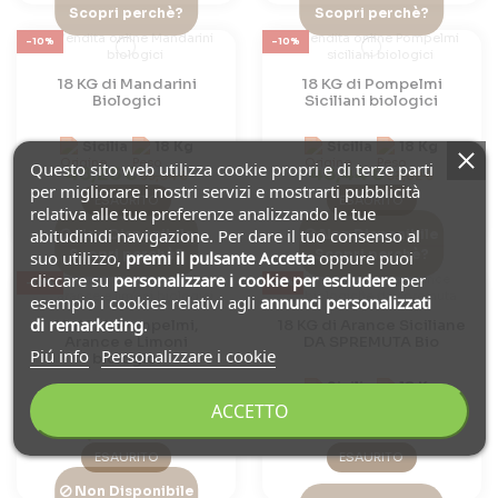
Scopri perchè?
Scopri perchè?
-10%
-10%
18 KG di Mandarini
18 KG di Pompelmi
Biologici
Siciliani biologici
Sicilia
18 Kg
Sicilia
18 Kg
Questo sito web utilizza cookie propri e di terze parti
48,28 €
48,44 €
53,64 €
53,82 €
per migliorare i nostri servizi e mostrarti pubblicità
ESAURITO
ESAURITO
relativa alle tue preferenze analizzando le tue
abitudinidi navigazione. Per dare il tuo consenso al
Non Disponibile
Non Disponibile
Scopri perchè?
Scopri perchè?
suo utilizzo,
premi il pulsante Accetta
oppure puoi
cliccare su
personalizzare i cookie
per escludere
per
-10%
-5%
esempio i cookies relativi agli
annunci personalizzati
di remarketing
.
18 KG di Pompelmi,
18 KG di Arance Siciliane
Arance e Limoni
DA SPREMUTA Bio
Piú info
Personalizzare i cookie
biologici
Sicilia
18 Kg
Sicilia
18 Kg
ACCETTO
33,86 €
35,64 €
16,09 €
17,88 €
ESAURITO
ESAURITO
Non Disponibile