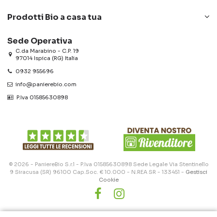
Prodotti Bio a casa tua
Sede Operativa
C.da Marabino - C.P. 19
97014 Ispica (RG) Italia
0932 955696
info@panierebio.com
‎‎‎‎‎ P.Iva 01585630898
© 2026 - PaniereBio S.r.l - P.Iva 01585630898 Sede Legale Via Stentinello
9 Siracusa (SR) 96100 Cap.Soc. € 10.000 - N.REA SR - 133451 -
Gestisci
Cookie