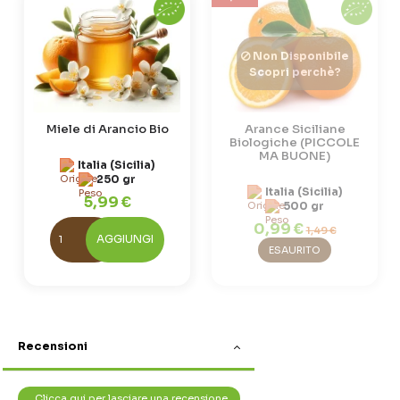
Non Disponibile
Scopri perchè?
Miele di Arancio Bio
Arance Siciliane
Biologiche (PICCOLE
MA BUONE)
Italia (Sicilia)
250 gr
Italia (Sicilia)
5,99 €
500 gr
0,99 €
1,49 €
AGGIUNGI
ESAURITO
Recensioni
Clicca qui per lasciare una recensione