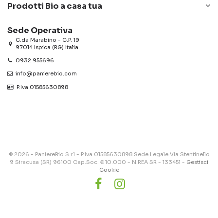
Prodotti Bio a casa tua
Sede Operativa
C.da Marabino - C.P. 19
97014 Ispica (RG) Italia
0932 955696
info@panierebio.com
‎‎‎‎‎ P.Iva 01585630898
© 2026 - PaniereBio S.r.l - P.Iva 01585630898 Sede Legale Via Stentinello
9 Siracusa (SR) 96100 Cap.Soc. € 10.000 - N.REA SR - 133451 -
Gestisci
Cookie