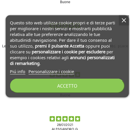
Buone
Questo sito web utilizza cookie propri e di terze parti
per migliorare i nostri servizi e mostrarti pubblicità
29/01/2021
relativa alle tue preferenze analizzando le tue
Viviana D.
abitudinidi navigazione. Per dare il tuo consenso al
suo utilizzo,
premi il pulsante Accetta
oppure puoi
Le spremute non hanno bisogno di zucchero,hai miei bimbi piace
cliccare su
personalizzare i cookie
per escludere
per
un molto
esempio i cookies relativi agli
annunci personalizzati
di remarketing
.
Piú info
Personalizzare i cookie
29/01/2021
ACCETTO
Adriana Z.
Buone
28/01/2021
ALESSANDRO G.