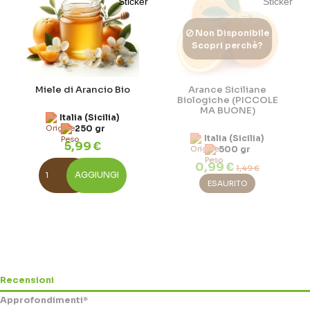
Non Disponibile
Scopri perchè?
Miele di Arancio Bio
Arance Siciliane
Biologiche (PICCOLE
MA BUONE)
Italia (Sicilia)
250 gr
Italia (Sicilia)
5,99 €
500 gr
0,99 €
1,49 €
AGGIUNGI
ESAURITO
Non Disponibile
Non Disponibile
Non Disponibile
Recensioni
Scopri perchè?
Scopri perchè?
Scopri perchè?
Approfondimenti*