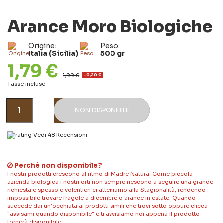
Arance Moro Biologiche
Origine:
Peso:
Italia (Sicilia)
500 gr
1,79 €
1,99 €
-0,20 €
Tasse incluse
NON DISPONIBILE
Vedi 48 Recensioni
Perché non disponibile?
I nostri prodotti crescono al ritmo di Madre Natura. Come piccola
azienda biologica i nostri orti non sempre riescono a seguire una grande
richiesta e spesso e volentieri ci atteniamo alla Stagionalità, rendendo
impossibile trovare fragole a dicembre o arance in estate. Quando
succede dai un'occhiata ai prodotti simili che trovi sotto oppure clicca
"avvisami quando disponibile" e ti avvisiamo noi appena il prodotto
tornerà disponibile.