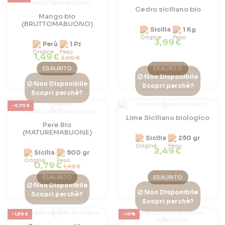
Cedro siciliano bio
Mango bio
(BRUTTOMABUONO)
Sicilia
1 Kg
3,99 €
Perù
1 Pz
1,49 €
3,00 €
ESAURITO
ESAURITO
Non Disponibile
Non Disponibile
Scopri perchè?
Scopri perchè?
-0,70 €
Lime Siciliano biologico
Pere Bio
(MATUREMABUONE)
Sicilia
250 gr
2,49 €
Sicilia
500 gr
0,79 €
1,49 €
ESAURITO
ESAURITO
Non Disponibile
Non Disponibile
Scopri perchè?
Scopri perchè?
-1,50 €
-10%