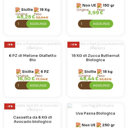
Non UE
150 gr
Sicilia
18 Kg
3,99 €
48,28 €
53,64 €
AGGIUNGI
AGGIUNGI
-8%
-10%
6 PZ di Melone Gialletto
18 KG di Zucca Butternut
Bio
Biologica
Sicilia
6 PZ
Sicilia
18 kg
16,50 €
48,44 €
17,94 €
53,82 €
AGGIUNGI
AGGIUNGI
-8%
Uva Passa Biologica
Cassetta da 6 KG di
Avocado biologico
Non UE
250 gr