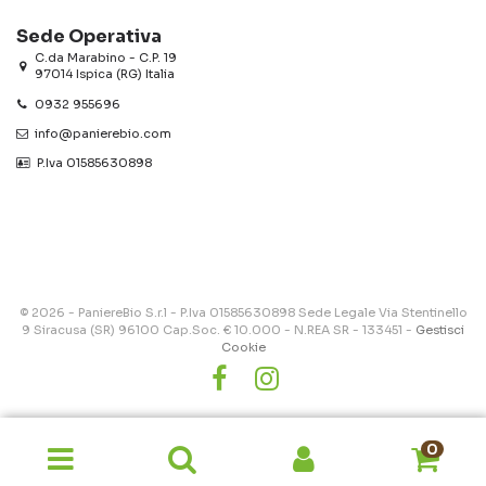
Sede Operativa
C.da Marabino - C.P. 19
97014 Ispica (RG) Italia
0932 955696
info@panierebio.com
‎‎‎‎‎ P.Iva 01585630898
© 2026 - PaniereBio S.r.l - P.Iva 01585630898 Sede Legale Via Stentinello
9 Siracusa (SR) 96100 Cap.Soc. € 10.000 - N.REA SR - 133451 -
Gestisci
Cookie
0