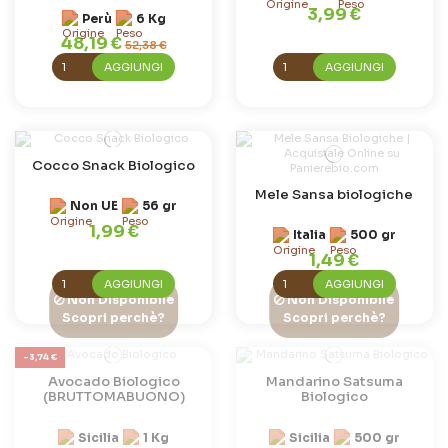
3,99 €
Perù
6 Kg
48,19 €
52,38 €
AGGIUNGI
AGGIUNGI
Cocco Snack Biologico
Mele Sansa biologiche
Non UE
56 gr
1,99 €
Italia
500 gr
1,49 €
AGGIUNGI
AGGIUNGI
Non Disponibile
Non Disponibile
Scopri perchè?
Scopri perchè?
-3,74 €
Avocado Biologico
Mandarino Satsuma
(BRUTTOMABUONO)
Biologico
Sicilia
1 Kg
Sicilia
500 gr