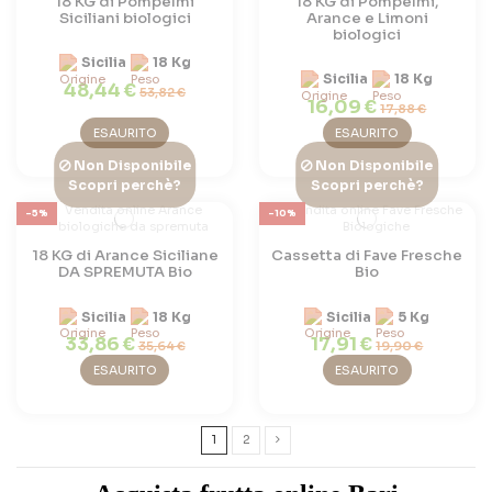
18 KG di Pompelmi
18 KG di Pompelmi,
Siciliani biologici
Arance e Limoni
biologici
Sicilia
18 Kg
Sicilia
18 Kg
48,44 €
53,82 €
16,09 €
17,88 €
ESAURITO
ESAURITO
Non Disponibile
Non Disponibile
Scopri perchè?
Scopri perchè?
-5%
-10%
18 KG di Arance Siciliane
Cassetta di Fave Fresche
DA SPREMUTA Bio
Bio
Sicilia
18 Kg
Sicilia
5 Kg
33,86 €
17,91 €
35,64 €
19,90 €
ESAURITO
ESAURITO
1
2