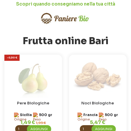
Scopri quando consegniamo nella tua città
Frutta online Bari
-0,50 €
Pere Biologiche
Noci Biologiche
Sicilia
500 gr
Francia
500 gr
1,49 €
5,47 €
1,99 €
AGGIUNGI
AGGIUNGI