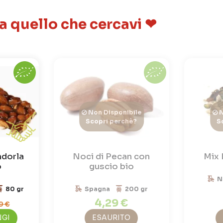
 a quello che cercavi ❤
Non Disponibile
N
Scopri perchè?
S
ndorla
Noci di Pecan con
Mix 
o
guscio bio
N
80 gr
Spagna
200 gr
4,29 €
9 €
NGI
ESAURITO