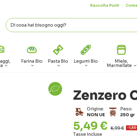
Raccolta Punti
Come
aggi,
Farina Bio
Pasta Bio
Legumi Bio
Miele,
va
Marmellate
Zenzero C
Origine:
Peso:
NON UE
250 gr
5,49 €
6,99 €
-1,50
Tasse incluse