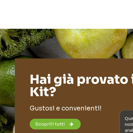
Hai già provato 
Kit?
Gustosi e convenienti!
Ques
Scoprili tutti
nost
anal