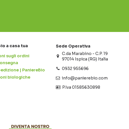
Bio a casa tua
Sede Operativa
C.da Marabino - C.P. 19
ni sugli ordini
97014 Ispica (RG) Italia
 consegna
0932 955696
pedizione | PaniereBio
ioni biologiche
info@panierebio.com
‎‎‎‎‎ P.Iva 01585630898