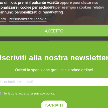
uo utilizzo,
premi il pulsante Accetta
oppure puoi cliccare su
onalizzare i cookie
per escludere
per esempio i cookies relativi
i
annunci personalizzati di remarketing
.
info
Personalizzare i cookie
ACCETTO
Iscriviti alla nostra newslette
Ottieni la spedizione gratuita sul primo ordine!
Ho letto e accetto la
privacy policy
.
ISCRIVITI