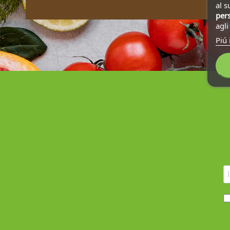
al s
pers
agl
Piú 