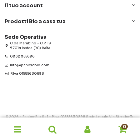
Il tuo account
Prodotti Bio a casa tua
Sede Operativa
C.da Marabino - C.P. 19
97014 Ispica (RG) Italia
0932 955696
info@panierebio.com
‎‎‎‎‎ P.Iva 01585630898
© 2026 - PaniereBio S.r.l - P.Iva 01585630898 Sede Legale Via Stentinello
9 Siracusa (SR) 96100 Cap.Soc. € 10.000 - N.REA SR - 133451 -
Gestisci
0
Cookie