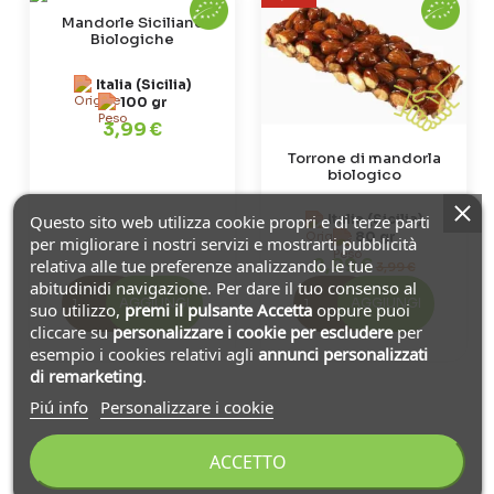
Mandorle Siciliane
Biologiche
Italia (Sicilia)
100 gr
3,99 €
Torrone di mandorla
biologico
Questo sito web utilizza cookie propri e di terze parti
Italia (Sicilia)
80 gr
per migliorare i nostri servizi e mostrarti pubblicità
2,99 €
relativa alle tue preferenze analizzando le tue
3,99 €
abitudinidi navigazione. Per dare il tuo consenso al
AGGIUNGI
AGGIUNGI
suo utilizzo,
premi il pulsante Accetta
oppure puoi
cliccare su
personalizzare i cookie
per escludere
per
esempio i cookies relativi agli
annunci personalizzati
di remarketing
.
Piú info
Personalizzare i cookie
ACCETTO