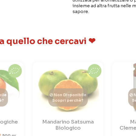
utilizzata per aromatizzare o 
insieme ad altra frutta nelle
sapore.
 a quello che cercavi ❤
ile
Non Disponibile
N
è?
Scopri perchè?
S
logiche
Mandarino Satsuma
Ma
Biologico
Cleme
500 gr