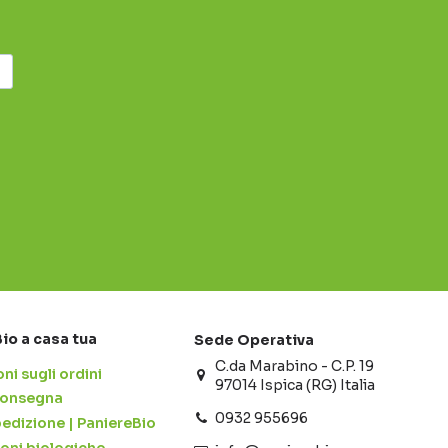
Bio a casa tua
Sede Operativa
C.da Marabino - C.P. 19
ni sugli ordini
97014 Ispica (RG) Italia
 consegna
0932 955696
pedizione | PaniereBio
ioni biologiche