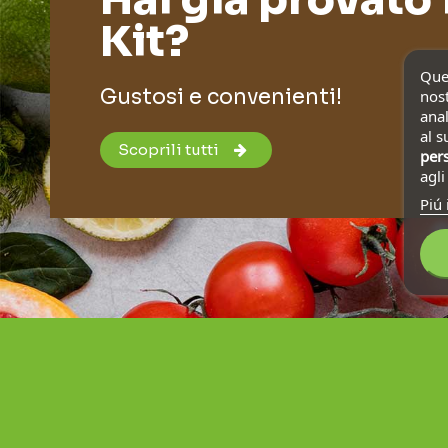
Kit?
Ques
Gustosi e convenienti!
nost
anal
al s
Scoprili tutti
pers
agl
Piú 