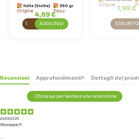
Italia (Sicilia)
360 gr
1,99 €
4,69 €
AGGIUNGI
ESAURITO
Recensioni
Approfondimenti*
Dettagli del prod
Clicca qui per lasciare una recensione
24/03/2023
Giuseppe P.