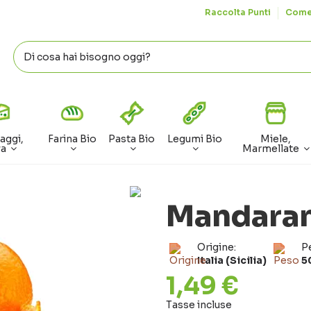
Raccolta Punti
Come
aggi,
Farina Bio
Pasta Bio
Legumi Bio
Miele,
va
Marmellate
Mandaran
Origine:
P
Italia (Sicilia)
5
1,49 €
Tasse incluse