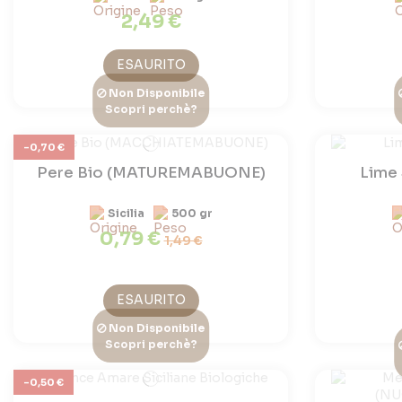
2,49 €
ESAURITO
Non Disponibile
Scopri perchè?
-0,70 €
Pere Bio (MATUREMABUONE)
Lime 
Sicilia
500 gr
0,79 €
1,49 €
ESAURITO
Non Disponibile
Scopri perchè?
-0,50 €