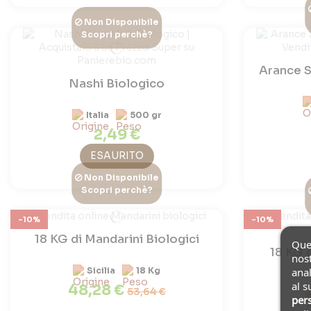
Non Disponibile
Scopri perchè?
Arance S
Nashi Biologico
Italia
500 gr
2,49 €
ESAURITO
Non Disponibile
Scopri perchè?
-10%
-10%
18 KG di Mandarini Biologici
Ques
18 KG 
nost
anal
Sicilia
18 Kg
al s
48,28 €
53,64 €
pers