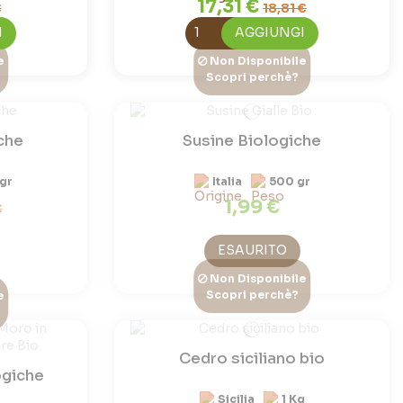
17,31 €
€
18,81 €
I
AGGIUNGI
e
Non Disponibile
Scopri perchè?
che
Susine Biologiche
gr
Italia
500 gr
1,99 €
€
ESAURITO
Non Disponibile
Scopri perchè?
e
Cedro siciliano bio
ogiche
Sicilia
1 Kg