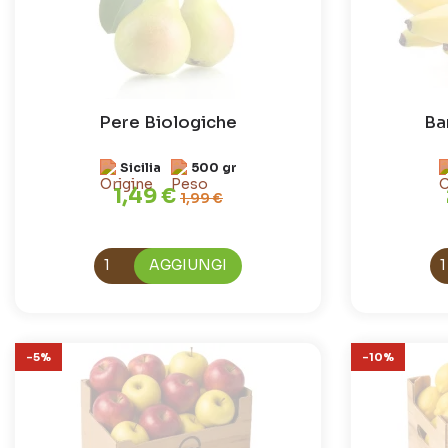
Pere Biologiche
Ba
Sicilia
500 gr
1,49 €
1,99 €
AGGIUNGI
-5%
-10%