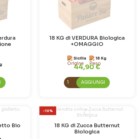
erdura
18 KG di VERDURA Biologica
gione
+OMAGGIO
Sicilia
18 Kg
g
44,90 €
I
AGGIUNGI
-10%
etto Bio
18 KG di Zucca Butternut
Biologica