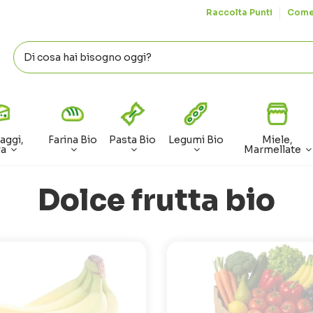
Raccolta Punti
Come
aggi,
Farina Bio
Pasta Bio
Legumi Bio
Miele,
va
Marmellate
Dolce frutta bio