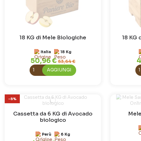
18 KG di Mele Biologiche
18 KG d
Italia
18 Kg
50,96 €
4
53,64 €
AGGIUNGI
-8%
Cassetta da 6 KG di Avocado
Mele
biologico
Perù
6 Kg