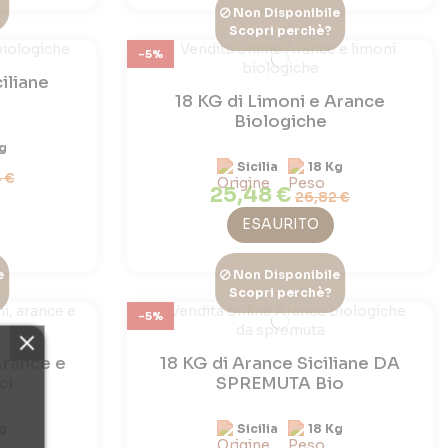
Non Disponibile
Scopri perchè?
-5%
iliane
18 KG di Limoni e Arance
Biologiche
g
Sicilia
18 Kg
 €
25,48 €
26,82 €
ESAURITO
e
Non Disponibile
Scopri perchè?
-5%
Arance e
18 KG di Arance Siciliane DA
ci
SPREMUTA Bio
g
Sicilia
18 Kg