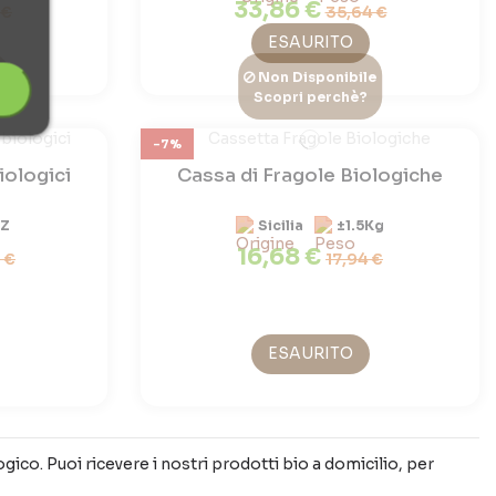
33,86 €
 €
35,64 €
ESAURITO
e
Non Disponibile
Scopri perchè?
-7%
iologici
Cassa di Fragole Biologiche
PZ
Sicilia
±1.5Kg
16,68 €
 €
17,94 €
ESAURITO
gico. Puoi ricevere i nostri prodotti bio a domicilio, per