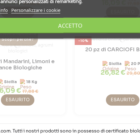
i
annunci personalizzati di remarketing
.
8,44 €
16,09 €
53,82 €
17,88
info
Personalizzare i cookie
ESAURITO
ESAURITO
Non Disponibil
ACCETTO
Scopri perchè?
Non Disponibile
Scopri perchè?
-10%
20 pz di CARCIOFI B
i Mandarini, Limoni e
Sicilia
20 
ance Biologiche
26,82 €
29,80
Sicilia
18 Kg
16,09 €
17,88 €
ESAURITO
ESAURITO
om. Tutti i nostri prodotti sono in possesso di certificato biolo