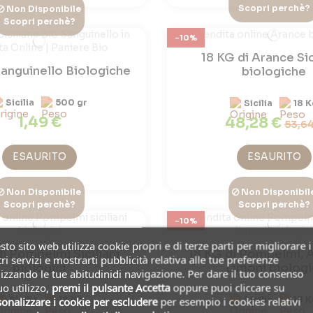
Scopri perchè?
Non Disponibile
Scopri perchè?
-10%
18 KG di Arance Sic
anguinello Biologiche
biologiche
Sicilia
500 gr
Sicilia
18 K
1,49 €
48,28 €
53,64
ESAURITO
ESAURITO
Non Disponibile
Non Disponibil
Scopri perchè?
Scopri perchè?
-10%
to sito web utilizza cookie propri e di terze parti per migliorare i
di Pompelmi Siciliani
18 KG di Pompelmi, 
ri servizi e mostrarti pubblicità relativa alle tue preferenze
biologici
Limoni biologi
izzando le tue abitudinidi navigazione. Per dare il tuo consenso
uo utilizzo,
premi il pulsante Accetta
oppure puoi cliccare su
Sicilia
18 Kg
Sicilia
18 K
onalizzare i cookie
per escludere
per esempio i cookies relativi