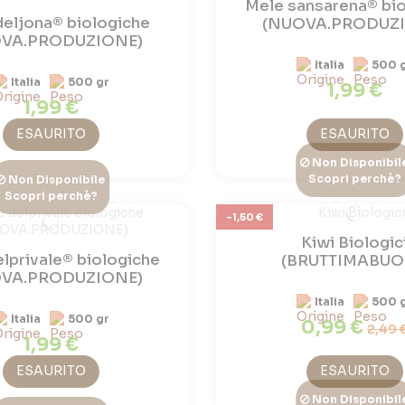
Mele sansarena® bi
deljona® biologiche
(NUOVA.PRODUZ
VA.PRODUZIONE)
Italia
500 
Italia
500 gr
1,99 €
1,99 €
ESAURITO
ESAURITO
Non Disponibil
Scopri perchè?
Non Disponibile
Scopri perchè?
-1,50 €
Kiwi Biologic
lprivale® biologiche
(BRUTTIMABUO
VA.PRODUZIONE)
Italia
500 
Italia
500 gr
0,99 €
2,49 
1,99 €
ESAURITO
ESAURITO
Non Disponibil