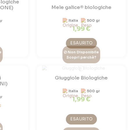
ologiche
Mele galice® biologiche
IONE)
Italia
500 gr
gr
1,99 €
ESAURITO
e
Non Disponibile
Scopri perchè?
i
Giuggiole Biologiche
NI)
Italia
500 gr
gr
1,99 €
€
ESAURITO
e