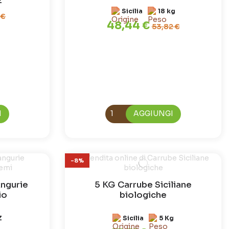
Z
Sicilia
18 kg
 €
48,44 €
53,82 €
I
AGGIUNGI
-8%
ngurie
5 KG Carrube Siciliane
io
biologiche
Z
Sicilia
5 Kg