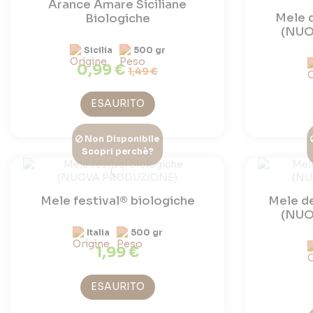
Arance Amare Siciliane
Mele 
Biologiche
(NUO
Sicilia
500 gr
0,99 €
1,49 €
ESAURITO
Non Disponibile
Scopri perchè?
Mele festival® biologiche
Mele de
(NUO
Italia
500 gr
1,99 €
ESAURITO