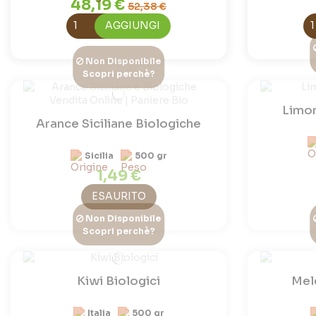
48,19 €
52,38 €
AGGIUNGI
Non Disponibile
Scopri perchè?
Limoni
Arance Siciliane Biologiche
Sicilia
500 gr
1,49 €
ESAURITO
Non Disponibile
Scopri perchè?
Kiwi Biologici
Mel
Italia
500 gr