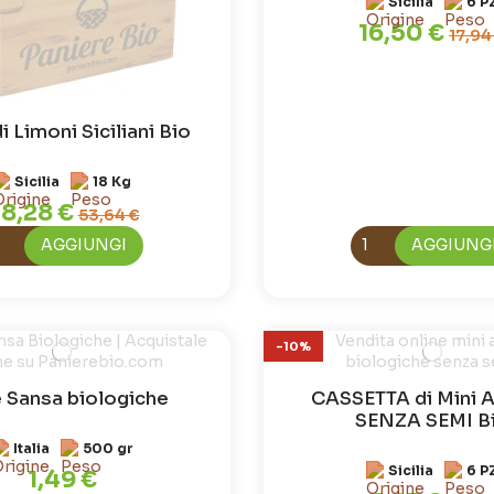
Sicilia
6 P
16,50 €
17,94
i Limoni Siciliani Bio
Sicilia
18 Kg
8,28 €
53,64 €
AGGIUNGI
AGGIUNG
-10%
 Sansa biologiche
CASSETTA di Mini A
SENZA SEMI B
Italia
500 gr
Sicilia
6 P
1,49 €