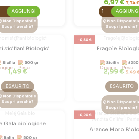
6,97 €
7,74 
AGGIUNGI
AGGIUNG
Non Disponibile
Non Disponibil
Scopri perchè?
Scopri perchè?
-0,50 €
 siciliani Biologici
Fragole Biologi
Sicilia
500 gr
Sicilia
±250
1,49 €
2,99 €
3,49 
ESAURITO
ESAURITO
Non Disponibile
Scopri perchè?
Non Disponibil
Scopri perchè?
-0,20 €
e Gala biologiche
Arance Moro Biol
Italia
500 gr