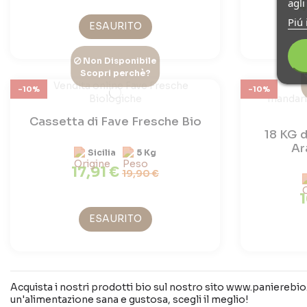
agl
4
Piú 
ESAURITO
Non Disponibile
Scopri perchè?
-10%
-10%
Cassetta di Fave Fresche Bio
18 KG d
Ar
Sicilia
5 Kg
17,91 €
19,90 €
ESAURITO
Acquista i nostri prodotti bio sul nostro sito www.panierebio.c
un'alimentazione sana e gustosa, scegli il meglio!