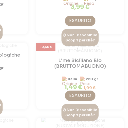
gr
3,99 €
ESAURITO
e
Non Disponibile
Scopri perchè?
-0,50 €
ologiche
Lime Siciliano Bio
(BRUTTOMABUONO)
gr
Italia
250 gr
1,49 €
1,99 €
ESAURITO
e
Non Disponibile
Scopri perchè?