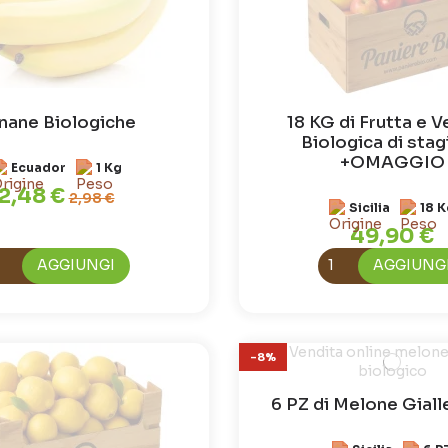
nane Biologiche
18 KG di Frutta e V
Biologica di sta
+OMAGGIO
Ecuador
1 Kg
2,48 €
2,98 €
Sicilia
18 K
49,90 €
AGGIUNGI
AGGIUNG
-8%
6 PZ di Melone Giall