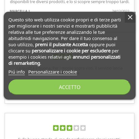
disponibili tre diversi prodotti, e lo si scopre sempre troppo tardi.
MARCELLA L.
24/12/2022
Questo sito web utilizza cookie propri e di terze parti
per migliorare i nostri servizi e mostrarti pubblicità
relativa alle tue preferenze analizzando le tue
abitudinidi navigazione. Per dare il tuo consenso al
suo utilizzo,
premi il pulsante Accetta
oppure puoi
cliccare su
personalizzare i cookie
per escludere
per
esempio i cookies relativi agli
annunci personalizzati
di remarketing
.
La qualità è buona. Per i motivi sopra visti, il servizio lascia
Piú info
Personalizzare i cookie
desiderare
Sara D.
21/12/2022
ACCETTO