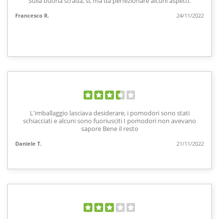
Sulla buona strada, sì, ma da perfezionare alcuni aspetti.
Francesco R.
24/11/2022
L'imballaggio lasciava desiderare, i pomodori sono stati
schiacciati e alcuni sono fuoriusciti I pomodori non avevano
sapore Bene il resto
Daniele T.
21/11/2022