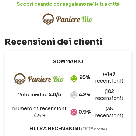
Scopri quando consegniamo nella tua città
Recensioni dei clienti
SOMMARIO
(4149
95%
recensioni)
(182
Voto medio:
4.8/5
4.2%
recensioni)
Numero di recensioni:
(38
0.9%
4369
recensioni)
sync
FILTRA RECENSIONI
(
Reimposta )