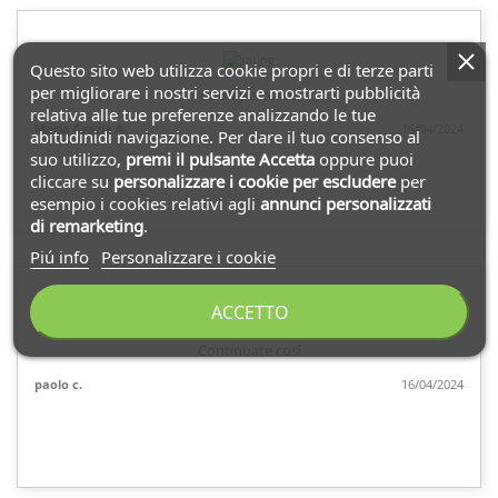
Questo sito web utilizza cookie propri e di terze parti
per migliorare i nostri servizi e mostrarti pubblicità
Buon percorso
relativa alle tue preferenze analizzando le tue
Maria Grazia A.
16/04/2024
abitudinidi navigazione. Per dare il tuo consenso al
suo utilizzo,
premi il pulsante Accetta
oppure puoi
cliccare su
personalizzare i cookie
per escludere
per
esempio i cookies relativi agli
annunci personalizzati
di remarketing
.
Piú info
Personalizzare i cookie
ACCETTO
Continuate così
paolo c.
16/04/2024