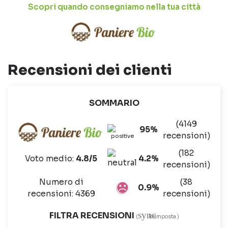
Scopri quando consegniamo nella tua città
Recensioni dei clienti
SOMMARIO
(4149
95%
recensioni)
(182
Voto medio:
4.8/5
4.2%
recensioni)
Numero di
(38
0.9%
recensioni: 4369
recensioni)
sync
FILTRA RECENSIONI
(
Reimposta )