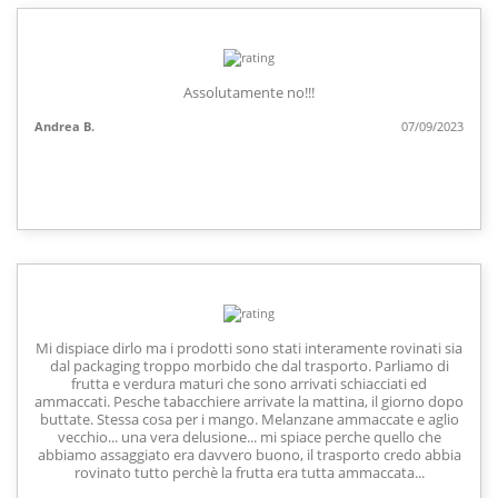
Assolutamente no!!!
Andrea B.
07/09/2023
Mi dispiace dirlo ma i prodotti sono stati interamente rovinati sia
dal packaging troppo morbido che dal trasporto. Parliamo di
frutta e verdura maturi che sono arrivati schiacciati ed
ammaccati. Pesche tabacchiere arrivate la mattina, il giorno dopo
buttate. Stessa cosa per i mango. Melanzane ammaccate e aglio
vecchio... una vera delusione... mi spiace perche quello che
abbiamo assaggiato era davvero buono, il trasporto credo abbia
rovinato tutto perchè la frutta era tutta ammaccata...