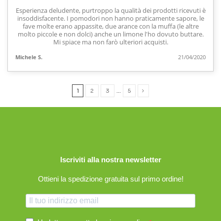
Esperienza deludente, purtroppo la qualità dei prodotti ricevuti è
insoddisfacente. I pomodori non hanno praticamente sapore, le
fave molte erano appassite, due arance con la muffa (le altre
molto piccole e non dolci) anche un limone l'ho dovuto buttare.
Mi spiace ma non farò ulteriori acquisti.
Michele S.
21/04/2020
1
2
3
…
5
Iscriviti alla nostra newsletter
Ottieni la spedizione gratuita sul primo ordine!