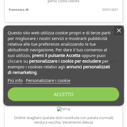
perso come cliente
Francesco M.
03/01/2021
Questo sito web utilizza cookie propri e di terze parti
per migliorare i nostri servizi e mostrarti pubblicità
relativa alle tue preferenze analizzando le tue
abitudinidi navigazione. Per dare il tuo consenso al
Nessun commento
suo utilizzo,
premi il pulsante Accetta
oppure puoi
cliccare su
personalizzare i cookie
per escludere
per
Luciano D.
17/12/2020
esempio i cookies relativi agli
annunci personalizzati
di remarketing
.
Piú info
Personalizzare i cookie
ACCETTO
Ordine sbagliato (patate dolci sostitute con patate normali)
verdura vecchia. Veramente delusa