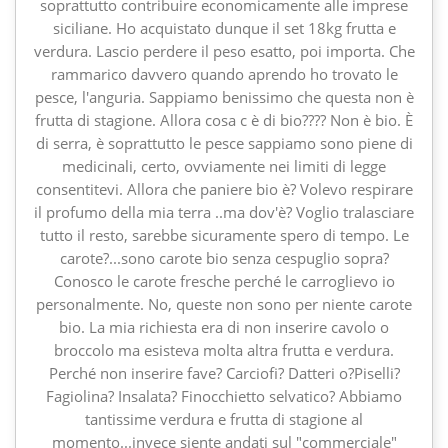
soprattutto contribuire economicamente alle imprese
siciliane. Ho acquistato dunque il set 18kg frutta e
verdura. Lascio perdere il peso esatto, poi importa. Che
rammarico davvero quando aprendo ho trovato le
pesce, l'anguria. Sappiamo benissimo che questa non è
frutta di stagione. Allora cosa c è di bio???? Non è bio. È
di serra, è soprattutto le pesce sappiamo sono piene di
medicinali, certo, ovviamente nei limiti di legge
consentitevi. Allora che paniere bio è? Volevo respirare
il profumo della mia terra ..ma dov'è? Voglio tralasciare
tutto il resto, sarebbe sicuramente spero di tempo. Le
carote?...sono carote bio senza cespuglio sopra?
Conosco le carote fresche perché le carroglievo io
personalmente. No, queste non sono per niente carote
bio. La mia richiesta era di non inserire cavolo o
broccolo ma esisteva molta altra frutta e verdura.
Perché non inserire fave? Carciofi? Datteri o?Piselli?
Fagiolina? Insalata? Finocchietto selvatico? Abbiamo
tantissime verdura e frutta di stagione al
momento...invece siente andati sul "commerciale"