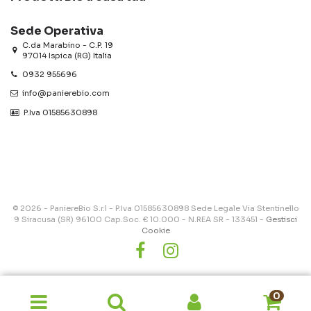
Sede Operativa
C.da Marabino - C.P. 19
97014 Ispica (RG) Italia
0932 955696
info@panierebio.com
‎‎‎‎‎ P.Iva 01585630898
© 2026 - PaniereBio S.r.l - P.Iva 01585630898 Sede Legale Via Stentinello
9 Siracusa (SR) 96100 Cap.Soc. € 10.000 - N.REA SR - 133451 -
Gestisci
Cookie
0