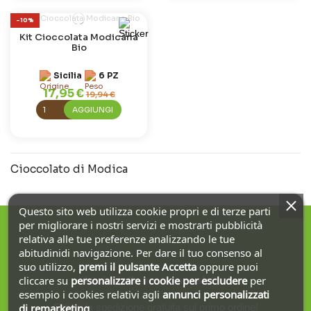
-10%
Kit Cioccolata Modicana
Bio
Sicilia
6 PZ
17,95 €
19,94 €
AGGIUNGI
Cioccolato di Modica
Questo sito web utilizza cookie propri e di terze parti
per migliorare i nostri servizi e mostrarti pubblicità
relativa alle tue preferenze analizzando le tue
abitudinidi navigazione. Per dare il tuo consenso al
suo utilizzo,
premi il pulsante Accetta
oppure puoi
Iscriviti alla nostra newsletter
cliccare su
personalizzare i cookie
per escludere
per
esempio i cookies relativi agli
annunci personalizzati
Ottieni la spedizione gratuita sul primo ordine!
di remarketing
.