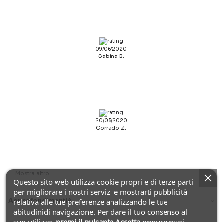
09/06/2020
Sabina B.
20/05/2020
Corrado Z.
Mostra altro
Questo sito web utilizza cookie propri e di terze parti
per migliorare i nostri servizi e mostrarti pubblicità
relativa alle tue preferenze analizzando le tue
Approfondimenti*
abitudinidi navigazione. Per dare il tuo consenso al
suo utilizzo,
premi il pulsante Accetta
oppure puoi