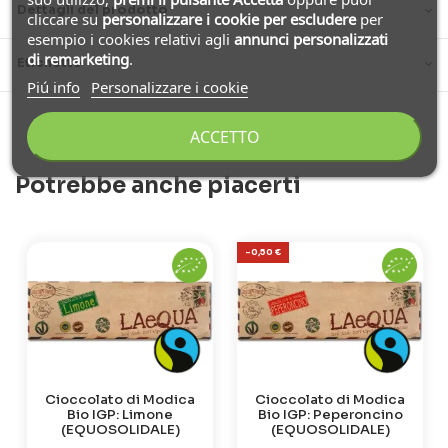
Dettagli del prodotto
cliccare su
personalizzare i cookie
per escludere
per
esempio i cookies relativi agli
annunci personalizzati
di remarketing
.
Etichette
Piú info
Personalizzare i cookie
ACCETTO
Potrebbe anche piacerti
-0,50 €
Cioccolato di Modica
Cioccolato di Modica
Bio IGP: Limone
Bio IGP: Peperoncino
(EQUOSOLIDALE)
(EQUOSOLIDALE)