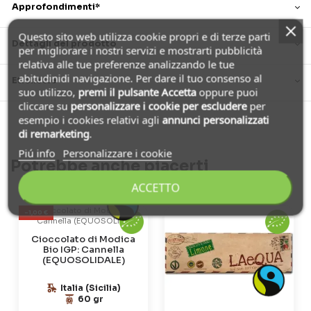
Approfondimenti*
Questo sito web utilizza cookie propri e di terze parti
Dettagli del prodotto
per migliorare i nostri servizi e mostrarti pubblicità
relativa alle tue preferenze analizzando le tue
abitudinidi navigazione. Per dare il tuo consenso al
Etichette
suo utilizzo,
premi il pulsante Accetta
oppure puoi
cliccare su
personalizzare i cookie
per escludere
per
esempio i cookies relativi agli
annunci personalizzati
di remarketing
.
Piú info
Personalizzare i cookie
Potrebbe anche piacerti
ACCETTO
-1,00 €
Cioccolato di Modica
Bio IGP: Cannella
(EQUOSOLIDALE)
Italia (Sicilia)
60 gr