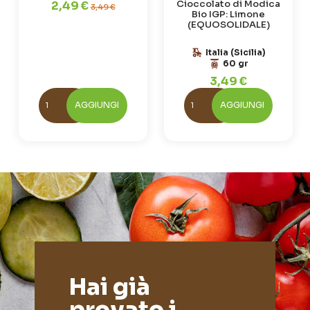
Cioccolato di Modica
2,49 €
3,49 €
Bio IGP: Limone
(EQUOSOLIDALE)
Italia (Sicilia)
60 gr
3,49 €
AGGIUNGI
AGGIUNGI
Hai già
provato i