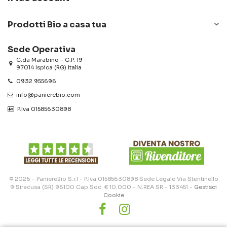
Prodotti Bio a casa tua
Sede Operativa
C.da Marabino - C.P. 19
97014 Ispica (RG) Italia
0932 955696
info@panierebio.com
‎‎‎‎‎ P.Iva 01585630898
© 2026 - PaniereBio S.r.l - P.Iva 01585630898 Sede Legale Via Stentinello
9 Siracusa (SR) 96100 Cap.Soc. € 10.000 - N.REA SR - 133451 -
Gestisci
Cookie