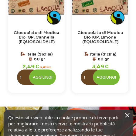
Cioccolato di Modica
Cioccolato di Modica
Bio IGP: Cannella
Bio IGP: Limone
(EQUOSOLIDALE)
(EQUOSOLIDALE)
Italia (Sicilia)
Italia (Sicilia)
60 gr
60 gr
2,49 €
3,49 €
3,49 €
AGGIUNGI
AGGIUNGI
Questo sito web utilizza cookie propri e di terze parti
per migliorare i nostri servizi e mostrarti pubblicità
relativa alle tue preferenze analizzando le tue
abitudinidi navigazione. Per dare il tuo consenso al