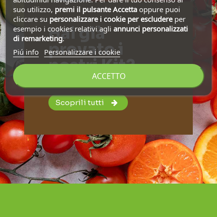
suo utilizzo,
premi il pulsante Accetta
oppure puoi
cliccare su
personalizzare i cookie
per escludere
per
esempio i cookies relativi agli
annunci personalizzati
Hai già
di remarketing
.
provato i
Piú info
Personalizzare i cookie
nostri Kit?
ACCETTO
Gustosi e convenienti!
Scoprili tutti