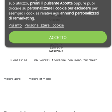
suo utilizzo,
premi il pulsante Accetta
oppure puoi
cliccare su
personalizzare i cookie
per escludere
per
esempio i cookies relativi agli
annunci personalizzati
29/11/2019
di remarketing
.
Giorgio P.
Piú info
Personalizzare i cookie
ACCETTO
22/11/2019
PATRIZIA P.
Buonissima... ma vorrei trovarne con meno zucchero...
Mostra altro
Mostra di meno