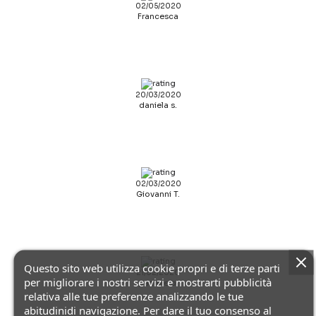
02/05/2020
Francesca
20/03/2020
daniela s.
02/03/2020
Giovanni T.
Questo sito web utilizza cookie propri e di terze parti
21/02/2020
per migliorare i nostri servizi e mostrarti pubblicità
paniere b.
relativa alle tue preferenze analizzando le tue
abitudinidi navigazione. Per dare il tuo consenso al