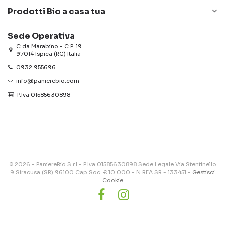
Prodotti Bio a casa tua
Sede Operativa
C.da Marabino - C.P. 19
97014 Ispica (RG) Italia
0932 955696
info@panierebio.com
‎‎‎‎‎ P.Iva 01585630898
© 2026 - PaniereBio S.r.l - P.Iva 01585630898 Sede Legale Via Stentinello
9 Siracusa (SR) 96100 Cap.Soc. € 10.000 - N.REA SR - 133451 -
Gestisci
Cookie