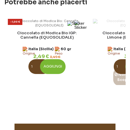
Potrebbe anche piacerti
-1,00 €
Cioccolato di Modica Bio IGP:
Cioccolato di
Cannella (EQUOSOLIDALE)
Limone (E
Italia (Sicilia)
60 gr
Italia (Si
2,49 €
3,
3,49 €
AGGIUNGI
Non D
Scopri
-0,50 €
Fave di Ca
Cioccolato di Modica Bio IGP:
Per
Peperoncino (EQUOSOLIDALE)
Italia (Sicilia)
60 gr
2,
2,99 €
3,49 €
ES
AGGIUNGI