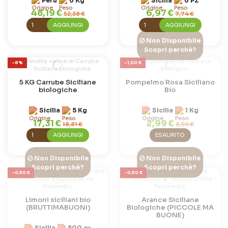
Perù
6 Kg
Sicilia
6 PZ
48,19 €
6,97 €
52,38 €
7,74 €
AGGIUNGI
AGGIUNGI
Non Disponibile
Scopri perchè?
-8%
-1,00 €
5 KG Carrube Siciliane
Pompelmo Rosa Siciliano
biologiche
Bio
Sicilia
5 Kg
Sicilia
1 Kg
17,31 €
2,99 €
18,81 €
3,99 €
AGGIUNGI
ESAURITO
Non Disponibile
Non Disponibile
Scopri perchè?
Scopri perchè?
-0,50 €
-0,50 €
Limoni siciliani bio
Arance Siciliane
(BRUTTIMABUONI)
Biologiche (PICCOLE MA
BUONE)
Sicilia
500 gr