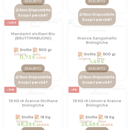
ESAURITO
ESAURITO
Non Disponibile
Non Disponibile
Scopri perchè?
Scopri perchè?
-1,26 €
Mandarini siciliani Bio
(BRUTTIMABUONI)
Arance Sanguinello
Biologiche
Sicilia
500 gr
Sicilia
500 gr
0,73 €
1,99 €
1,49 €
ESAURITO
ESAURITO
Non Disponibile
Non Disponibile
Scopri perchè?
Scopri perchè?
-10%
-5%
18 KG di Arance Siciliane
18 KG di Limoni e Arance
biologiche
Biologiche
Sicilia
18 Kg
Sicilia
18 Kg
48,28 €
25,48 €
53,64 €
26,82 €