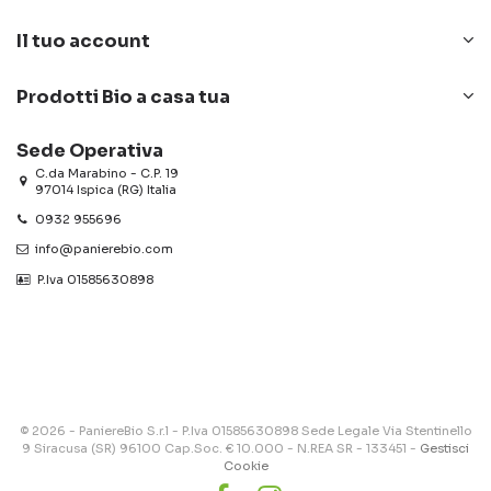
Il tuo account
Prodotti Bio a casa tua
Sede Operativa
C.da Marabino - C.P. 19
97014 Ispica (RG) Italia
0932 955696
info@panierebio.com
‎‎‎‎‎ P.Iva 01585630898
© 2026 - PaniereBio S.r.l - P.Iva 01585630898 Sede Legale Via Stentinello
9 Siracusa (SR) 96100 Cap.Soc. € 10.000 - N.REA SR - 133451 -
Gestisci
Cookie