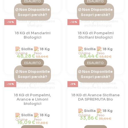
ESAURITO
ESAURITO
Non Disponibile
Non Disponibile
Scopri perchè?
Scopri perchè?
-10%
-10%
18 KG di Mandarini
18 KG di Pompelmi
Biologici
Siciliani biologici
Sicilia
18 Kg
Sicilia
18 Kg
48,28 €
48,44 €
53,64 €
53,82 €
ESAURITO
ESAURITO
Non Disponibile
Non Disponibile
Scopri perchè?
Scopri perchè?
-10%
-5%
18 KG di Pompelmi,
18 KG di Arance Siciliane
Arance e Limoni
DA SPREMUTA Bio
biologici
Sicilia
18 Kg
Sicilia
18 Kg
33,86 €
35,64 €
16,09 €
17,88 €