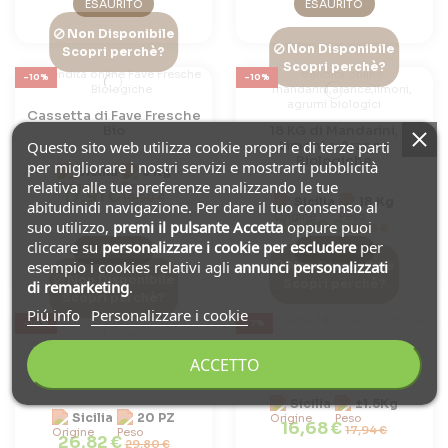
ESAURITO
ESAURITO
Non Disponibile
Non Disponibile
Scopri perchè?
Scopri perchè?
-10%
-10%
Cassetta di Fave Fresche
Bio
18 KG di Mandarini,
Questo sito web utilizza cookie propri e di terze parti
Limoni e Arance
Biologiche
per migliorare i nostri servizi e mostrarti pubblicità
Sicilia
5 Kg
relativa alle tue preferenze analizzando le tue
17,91 €
19,90 €
Sicilia
18 Kg
abitudinidi navigazione. Per dare il tuo consenso al
suo utilizzo,
premi il pulsante Accetta
oppure puoi
16,09 €
17,88 €
cliccare su
personalizzare i cookie
per escludere
per
ESAURITO
ESAURITO
esempio i cookies relativi agli
annunci personalizzati
Non Disponibile
Non Disponibile
di remarketing
.
Scopri perchè?
Scopri perchè?
Piú info
Personalizzare i cookie
-10%
-7%
Cassa di Fragole
ACCETTO
20 pz di CARCIOFI
Biologiche
Biologici
Sicilia
±1.5Kg
Sicilia
20 PZ
16,68 €
17,94 €
26,82 €
29,80 €