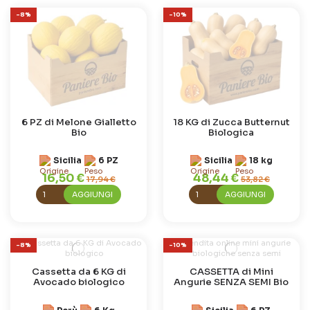
-8%
-10%
6 PZ di Melone Gialletto
18 KG di Zucca Butternut
Bio
Biologica
Sicilia
6 PZ
Sicilia
18 kg
16,50 €
48,44 €
17,94 €
53,82 €
AGGIUNGI
AGGIUNGI
-8%
-10%
Cassetta da 6 KG di
CASSETTA di Mini
Avocado biologico
Angurie SENZA SEMI Bio