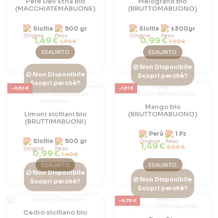
Pere Dell'Etna Bio
Melograno bio
(MACCHIATEMABUONE)
(BRUTTOMABUONO)
Sicilia
500 gr
Sicilia
±300gr
1,49 €
0,99 €
1,99 €
1,99 €
ESAURITO
ESAURITO
Non Disponibile
Non Disponibile
Scopri perchè?
Scopri perchè?
-0,50 €
-1,51 €
Mango bio
Limoni siciliani bio
(BRUTTOMABUONO)
(BRUTTIMABUONI)
Perù
1 Pz
Sicilia
500 gr
1,49 €
3,00 €
0,99 €
1,49 €
ESAURITO
ESAURITO
Non Disponibile
Non Disponibile
Scopri perchè?
Scopri perchè?
-0,70 €
Cedro siciliano bio