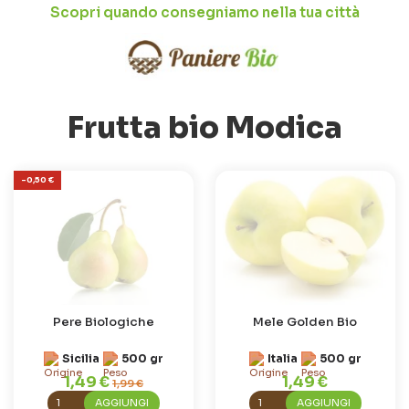
Scopri quando consegniamo nella tua città
Frutta bio Modica
-0,50 €
Pere Biologiche
Mele Golden Bio
Sicilia
500 gr
Italia
500 gr
1,49 €
1,49 €
1,99 €
AGGIUNGI
AGGIUNGI