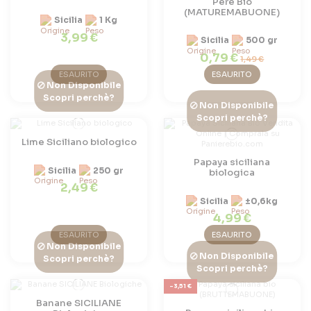
Pere Bio
(MATUREMABUONE)
Sicilia
1 Kg
3,99 €
Sicilia
500 gr
0,79 €
1,49 €
ESAURITO
ESAURITO
Non Disponibile
Scopri perchè?
Non Disponibile
Scopri perchè?
Lime Siciliano biologico
Papaya siciliana
Sicilia
250 gr
biologica
2,49 €
Sicilia
±0,6kg
4,99 €
ESAURITO
ESAURITO
Non Disponibile
Non Disponibile
Scopri perchè?
Scopri perchè?
-3,51 €
Banane SICILIANE