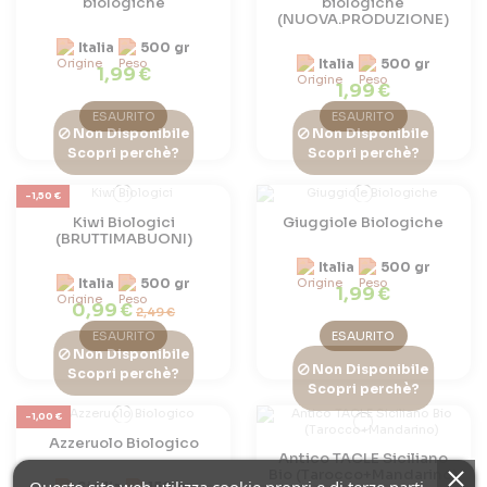
biologiche
biologiche
(NUOVA.PRODUZIONE)
Italia
500 gr
Italia
500 gr
1,99 €
1,99 €
ESAURITO
ESAURITO
Non Disponibile
Non Disponibile
Scopri perchè?
Scopri perchè?
-1,50 €
Kiwi Biologici
Giuggiole Biologiche
(BRUTTIMABUONI)
Italia
500 gr
Italia
500 gr
1,99 €
0,99 €
2,49 €
ESAURITO
ESAURITO
Non Disponibile
Non Disponibile
Scopri perchè?
Scopri perchè?
-1,00 €
Azzeruolo Biologico
Antico TACLE Siciliano
Bio (Tarocco+Mandarino)
Questo sito web utilizza cookie propri e di terze parti
Sicilia
150 gr