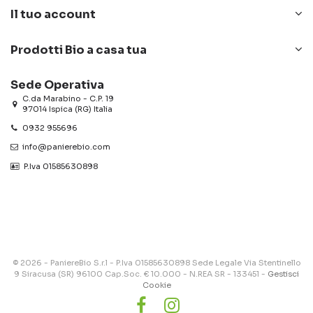
Il tuo account
Prodotti Bio a casa tua
Sede Operativa
C.da Marabino - C.P. 19
97014 Ispica (RG) Italia
0932 955696
info@panierebio.com
‎‎‎‎‎ P.Iva 01585630898
© 2026 - PaniereBio S.r.l - P.Iva 01585630898 Sede Legale Via Stentinello
9 Siracusa (SR) 96100 Cap.Soc. € 10.000 - N.REA SR - 133451 -
Gestisci
Cookie