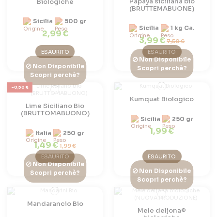
Papaya siciliana bio
Biologiche
(BRUTTEMABUONE)
Sicilia
500 gr
Sicilia
1 kg Ca.
2,99 €
3,99 €
7,50 €
ESAURITO
ESAURITO
Non Disponibile
Non Disponibile
Scopri perchè?
Scopri perchè?
-0,50 €
Kumquat Biologico
Lime Siciliano Bio
(BRUTTOMABUONO)
Sicilia
250 gr
1,99 €
Italia
250 gr
1,49 €
1,99 €
ESAURITO
ESAURITO
Non Disponibile
Non Disponibile
Scopri perchè?
Scopri perchè?
Mandarancio Bio
Mele deljona®