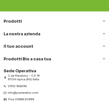
Prodotti
La nostra azienda
Il tuo account
Prodotti Bio a casa tua
Sede Operativa
C.da Marabino - C.P. 19
97014 Ispica (RG) Italia
0932 955696
info@panierebio.com
‎‎‎‎‎ P.Iva 01585630898