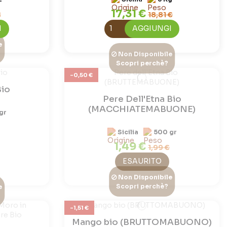
17,31 €
€
18,81 €
I
AGGIUNGI
e
Non Disponibile
Scopri perchè?
-0,50 €
Bio
Pere Dell'Etna Bio
(MACCHIATEMABUONE)
gr
Sicilia
500 gr
1,49 €
1,99 €
ESAURITO
Non Disponibile
Scopri perchè?
e
-1,51 €
Mango bio (BRUTTOMABUONO)