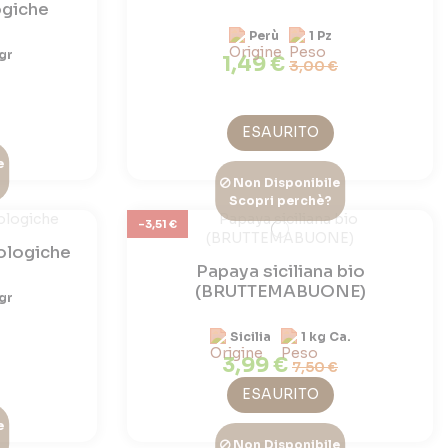
ogiche
Perù
1 Pz
gr
1,49 €
3,00 €
ESAURITO
e
Non Disponibile
Scopri perchè?
-3,51 €
ologiche
Papaya siciliana bio
(BRUTTEMABUONE)
gr
Sicilia
1 kg Ca.
3,99 €
7,50 €
ESAURITO
e
Non Disponibile