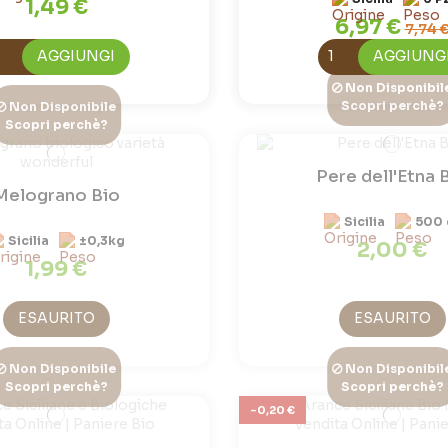
1,49 €
6,97 €
7,74 
AGGIUNGI
AGGIUNG
Non Disponibil
Scopri perchè?
Non Disponibile
Scopri perchè?
Pere dell'Etna 
Melograno Bio
Sicilia
500 
Sicilia
±0,3kg
2,00 €
1,99 €
ESAURITO
ESAURITO
Non Disponibile
Non Disponibil
Scopri perchè?
Scopri perchè?
-0,20 €