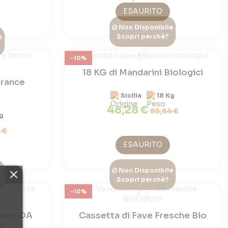
ESAURITO
Non Disponibile
Scopri perchè?
e
-10%
18 KG di Mandarini Biologici
Arance
Sicilia
18 Kg
48,28 €
53,64 €
g
 €
ESAURITO
e
Non Disponibile
Scopri perchè?
-10%
liane DA
Cassetta di Fave Fresche Bio
o