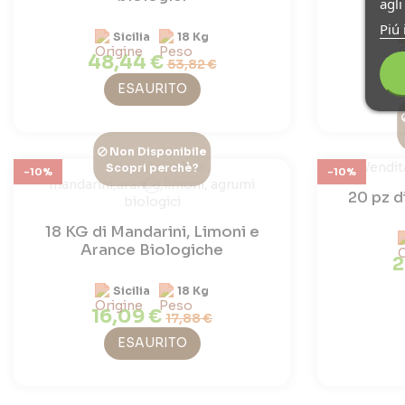
agl
Piú 
Sicilia
18 Kg
48,44 €
53,82 €
ESAURITO
Non Disponibile
Scopri perchè?
-10%
-10%
20 pz d
18 KG di Mandarini, Limoni e
Arance Biologiche
2
Sicilia
18 Kg
16,09 €
17,88 €
ESAURITO