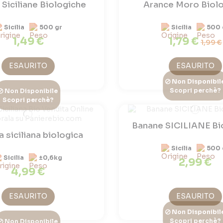
Siciliane Biologiche
Arance Moro Biol
Sicilia
500 gr
Sicilia
500 
1,49 €
1,79 €
1,99 €
ESAURITO
ESAURITO
Non Disponibil
Scopri perchè?
Non Disponibile
Scopri perchè?
Banane SICILIANE Bi
 siciliana biologica
Sicilia
500 
Sicilia
±0,6kg
2,99 €
4,99 €
ESAURITO
ESAURITO
Non Disponibil
Scopri perchè?
Non Disponibile