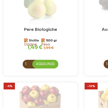
Pere Biologiche
Av
Sicilia
500 gr
1,49 €
1,99 €
AGGIUNGI
-5%
-10%