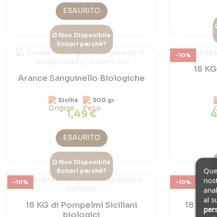
ESAURITO
Non Disponibile
Scopri perchè?
-10%
18 KG
Arance Sanguinello Biologiche
Sicilia
500 gr
1,49 €
4
ESAURITO
Non Disponibile
Ques
Scopri perchè?
nost
-10%
-10%
anal
al s
18 KG di Pompelmi Siciliani
18 KG d
pers
biologici
L