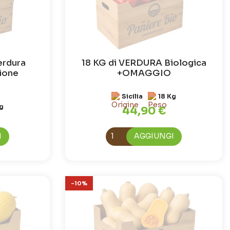
erdura
18 KG di VERDURA Biologica
gione
+OMAGGIO
Sicilia
18 Kg
g
44,90 €
I
AGGIUNGI
-10%