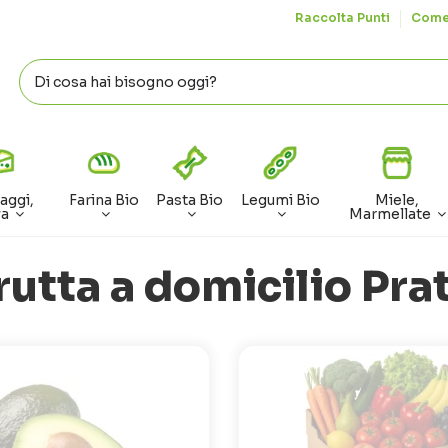
Raccolta Punti
Come
aggi,
Farina Bio
Pasta Bio
Legumi Bio
Miele,
va
Marmellate
rutta a domicilio Pra