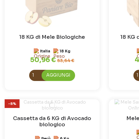
18 KG di Mele Biologiche
18 KG d
Italia
18 Kg
50,96 €
4
53,64 €
AGGIUNGI
-8%
Cassetta da 6 KG di Avocado
Mele
biologico
Perù
6 Kg