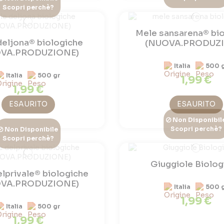
Scopri perchè?
Mele sansarena® bi
deljona® biologiche
(NUOVA.PRODUZ
VA.PRODUZIONE)
Italia
500 
Italia
500 gr
1,99 €
1,99 €
ESAURITO
ESAURITO
Non Disponibil
Scopri perchè?
Non Disponibile
Scopri perchè?
Giuggiole Biolog
lprivale® biologiche
VA.PRODUZIONE)
Italia
500 
1,99 €
Italia
500 gr
1,99 €