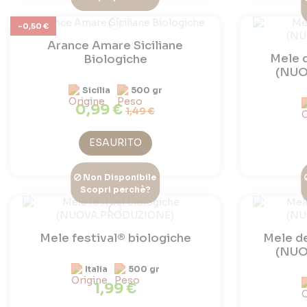
-0,50 €
Arance Amare Siciliane
Mele 
Biologiche
(NUO
Sicilia
500 gr
0,99 €
1,49 €
ESAURITO
Non Disponibile
Scopri perchè?
Mele festival® biologiche
Mele de
(NUO
Italia
500 gr
1,99 €