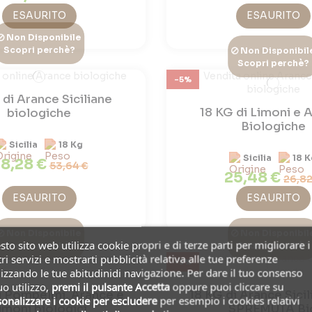
ESAURITO
ESAURITO
Non Disponibile
Scopri perchè?
Non Disponibil
Scopri perchè?
-5%
 di Arance Siciliane
18 KG di Limoni e 
biologiche
Biologiche
Sicilia
18 Kg
Sicilia
18 K
8,28 €
53,64 €
25,48 €
26,82
ESAURITO
ESAURITO
Non Disponibile
Non Disponibil
to sito web utilizza cookie propri e di terze parti per migliorare i
Scopri perchè?
Scopri perchè?
ri servizi e mostrarti pubblicità relativa alle tue preferenze
-5%
izzando le tue abitudinidi navigazione. Per dare il tuo consenso
uo utilizzo,
premi il pulsante Accetta
oppure puoi cliccare su
i Pompelmi, Arance e
18 KG di Arance Sici
onalizzare i cookie
per escludere
per esempio i cookies relativi
imoni biologici
SPREMUTA Bi