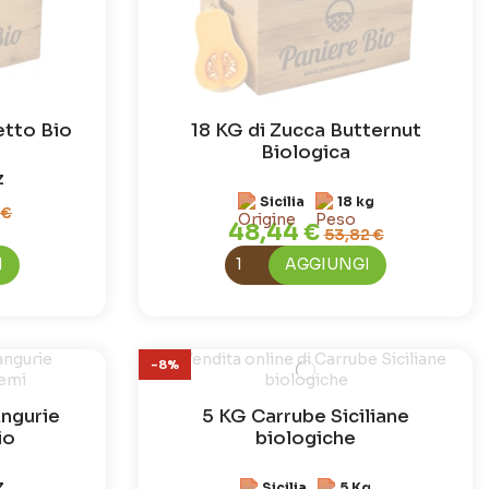
etto Bio
18 KG di Zucca Butternut
Biologica
Z
Sicilia
18 kg
 €
48,44 €
53,82 €
I
AGGIUNGI
-8%
ngurie
5 KG Carrube Siciliane
io
biologiche
Z
Sicilia
5 Kg