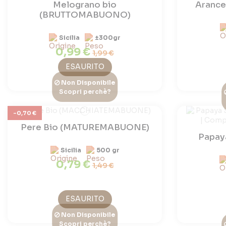
Melograno bio
Arance 
(BRUTTOMABUONO)
Sicilia
±300gr
0,99 €
1,99 €
ESAURITO
Non Disponibile
Scopri perchè?
-0,70 €
Pere Bio (MATUREMABUONE)
Papaya
Sicilia
500 gr
0,79 €
1,49 €
ESAURITO
Non Disponibile
Scopri perchè?