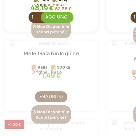
48,19 €
52,38 €
AGGIUNGI
Non Disponibile
Scopri perchè?
Mele Gala biologiche
Italia
500 gr
1,49 €
ESAURITO
Non Disponibile
Scopri perchè?
-1,00 €