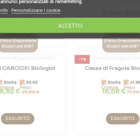
i
annunci personalizzati di remarketing
.
info
Personalizzare i cookie
Sicilia
18 Kg
Sicilia
18 K
16,09 €
33,86 €
17,88 €
35,64
ACCETTO
ESAURITO
ESAURITO
Non Disponibile
Non Disponibil
Scopri perchè?
Scopri perchè?
-7%
i CARCIOFI Biologici
Cassa di Fragole Bi
Sicilia
20 PZ
Sicilia
±1.5
6,82 €
16,68 €
29,80 €
17,94
ESAURITO
ESAURITO