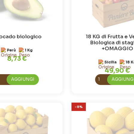
ocado biologico
18 KG di Frutta e V
Biologica di sta
+OMAGGIO
Perù
1 Kg
8,73 €
Sicilia
18 K
49,90 €
AGGIUNGI
AGGIUNG
-8%