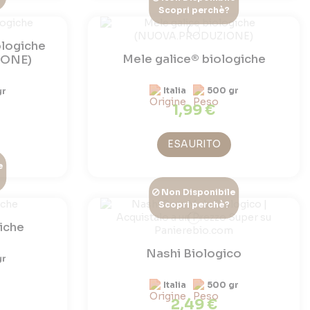
Scopri perchè?
ologiche
Mele galice® biologiche
IONE)
Italia
500 gr
gr
1,99 €
ESAURITO
e
Non Disponibile
Scopri perchè?
iche
Nashi Biologico
gr
Italia
500 gr
2,49 €