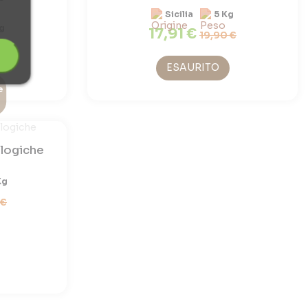
Sicilia
5 Kg
g
17,91 €
19,90 €
 €
ESAURITO
e
ologiche
Kg
 €