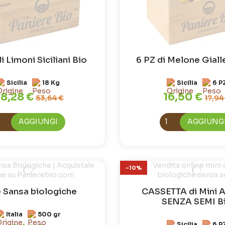
i Limoni Siciliani Bio
6 PZ di Melone Giall
Sicilia
18 Kg
Sicilia
6 P
8,28 €
16,50 €
53,64 €
17,94
AGGIUNGI
AGGIUNG
-10%
 Sansa biologiche
CASSETTA di Mini A
SENZA SEMI B
Italia
500 gr
Sicilia
6 P