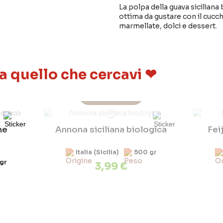
La polpa della guava siciliana
ottima da gustare con il cucch
marmellate, dolci e dessert.
 a quello che cercavi ❤
Non Disponibile
Scopri perchè?
ne
Annona siciliana biologica
Fei
Italia (Sicilia)
500 gr
gr
3,99 €