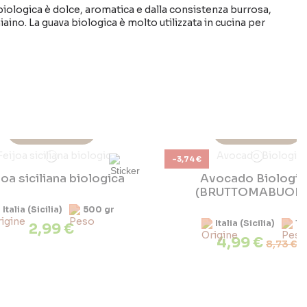
 biologica è dolce, aromatica e dalla consistenza burrosa,
iaino. La guava biologica è molto utilizzata in cucina per
Non Disponibile
Non Disponibile
Scopri perchè?
Scopri perchè?
-3,74 €
joa siciliana biologica
Avocado Biologi
(BRUTTOMABUON
Italia (Sicilia)
500 gr
Italia (Sicilia)
1 
2,99 €
4,99 €
8,73 €