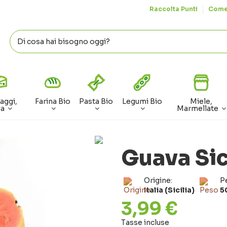
Raccolta Punti
Come
aggi,
Farina Bio
Pasta Bio
Legumi Bio
Miele,
va
Marmellate
Guava Sic
Origine:
P
Italia (Sicilia)
5
3,99 €
Tasse incluse