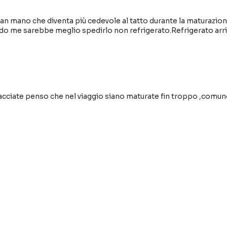
man mano che diventa più cedevole al tatto durante la maturaz
o me sarebbe meglio spedirlo non refrigerato.Refrigerato arriv
iacciate penso che nel viaggio siano maturate fin troppo ,com