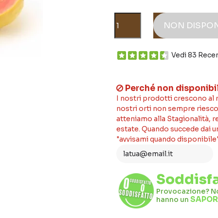
NON DISPON
Vedi 83 Rece
Perché non disponibi
I nostri prodotti crescono al
nostri orti non sempre riesco
atteniamo alla Stagionalità, 
estate. Quando succede dai un'
"avvisami quando disponibile"
Soddisfa
Provocazione? No,
SAPORE
hanno un