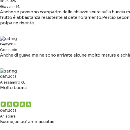
18/12/2025
Giovanni M.
Anche se possono comparire delle chiazze scure sulla buccia 
frutto é abbastanza resistente al deterioramento.Perciò second
polpa ne risente.
04/12/2025
Consuelo
Anche di guava,me ne sono arrivate alcune molto mature e sch
05/11/2025
Alessandro G.
Molto buona
04/11/2025
Anisoara
Buone,un po’ ammaccatae