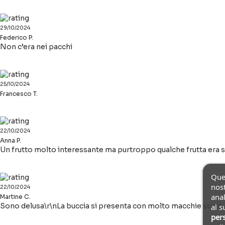
29/10/2024
Federico P.
Non c’era nei pacchi
25/10/2024
Francesco T.
22/10/2024
Anna P.
Un frutto molto interessante ma purtroppo qualche frutta era s
Ques
nost
22/10/2024
anal
Martine C.
Sono delusa\r\nLa buccia si presenta con molto macchie scure, l
al s
pers