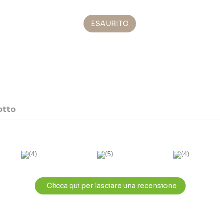
ESAURITO
otto
(4)
(5)
(4)
Clicca qui per lasciare una recensione