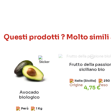
Questi prodotti ? Molto simili
Frutto della passio
siciliano bio
Italia (Sicilia)
250 
4,75 €
Avocado
biologico
Perù
1 Kg