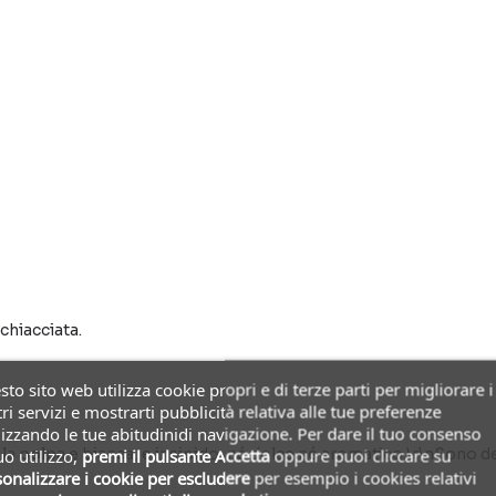
chiacciata.
to sito web utilizza cookie propri e di terze parti per migliorare i
ri servizi e mostrarti pubblicità relativa alle tue preferenze
izzando le tue abitudinidi navigazione. Per dare il tuo consenso
a polpa e bianca, e insipido, né dolce né aromatico.\r\nSono de
uo utilizzo,
premi il pulsante Accetta
oppure puoi cliccare su
onalizzare i cookie
per escludere
per esempio i cookies relativi