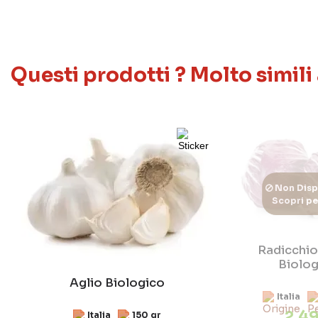
Questi prodotti ? Molto simili
Non Disp
Scopri p
Radicchi
Biolog
Aglio Biologico
Italia
2,49
Italia
150 gr