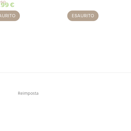
,99 €
AURITO
ESAURITO
Reimposta