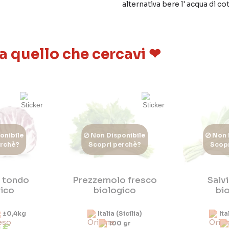
alternativa bere l' acqua di c
 a quello che cercavi ❤
onibile
Non Disponibile
Non 
erchè?
Scopri perchè?
Scopr
o tondo
Prezzemolo fresco
Salv
ico
biologico
bi
±0,4kg
Italia (Sicilia)
Ita
100 gr
 €