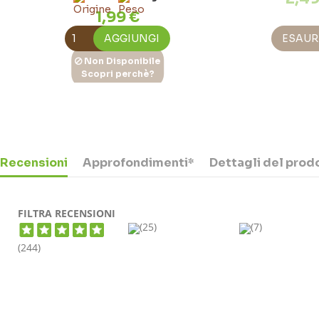
1,99 €
AGGIUNGI
ESAUR
Non Disponibile
Scopri perchè?
Radicchio Variegato Bio
Italia
1 Pz
1,99 €
Recensioni
Approfondimenti*
Dettagli del prod
ESAURITO
FILTRA RECENSIONI
(25)
(7)
(244)