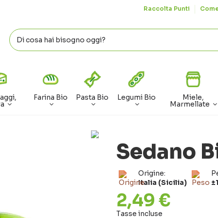
Raccolta Punti
Come
aggi,
Farina Bio
Pasta Bio
Legumi Bio
Miele,
va
Marmellate
Sedano B
Origine:
P
Italia (Sicilia)
±
2,49 €
Tasse incluse