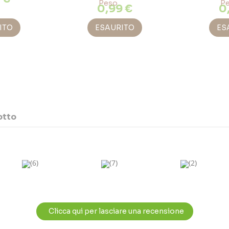
0,99 €
0
ITO
ESAURITO
ES
otto
(6)
(7)
(2)
Clicca qui per lasciare una recensione