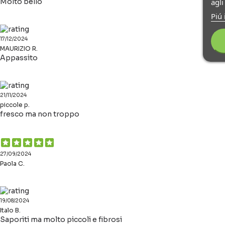
agl
Molto bello
Piú 
17/12/2024
MAURIZIO R.
Appassito
21/11/2024
piccole p.
fresco ma non troppo
27/09/2024
Paola C.
19/08/2024
Italo B.
Saporiti ma molto piccoli e fibrosi