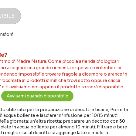
IBILE
nsioni
le?
 ritmo di Madre Natura. Come piccola azienda biologica i
no a seguire una grande richiesta e spesso e volentieri ci
rendendo impossibile trovare fragole a dicembre o arance in
occhiata ai prodotti simili che trovi sotto oppure clicca
 e ti avvisiamo noi appena il prodotto tornerà disponibile.
o utilizzato per la preparazione di decotti e tisane; Porre 15
i acqua bollente e lasciare in infusione per 10/15 minuti.
 della giornata; un'altra ricetta: preparare un decotto con 30
ciate in acqua bollente per almeno 10 minuti. Filtrare e bere
ti migliori se al decotto si aggiunge latte e miele. In