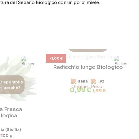
ottura del Sedano Biologico con un po' di miele.
Non Disponibile
Scopri perchè?
-1,00 €
Radicchio lungo Biologico
Italia
1 Pz
Disponibile
i perchè?
0,99 €
1,99 €
ia Fresca
ologica
lia (Sicilia)
100 gr