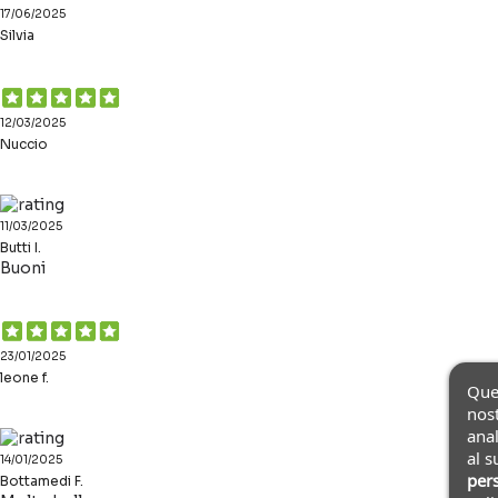
17/06/2025
Silvia
12/03/2025
Nuccio
11/03/2025
Butti I.
Buoni
23/01/2025
leone f.
Ques
nost
anal
al s
14/01/2025
pers
Bottamedi F.