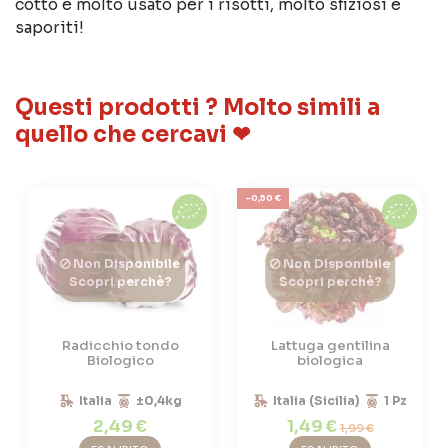
cotto è molto usato per i risotti, molto sfiziosi e
saporiti!
Questi prodotti ? Molto simili a
quello che cercavi ❤
-0,50 €
Non Disponibile
Non Disponibile
Scopri perchè?
Scopri perchè?
Radicchio tondo
Lattuga gentilina
Biologico
biologica
Italia
±0,4kg
Italia (Sicilia)
1 Pz
2,49 €
1,49 €
1,99 €