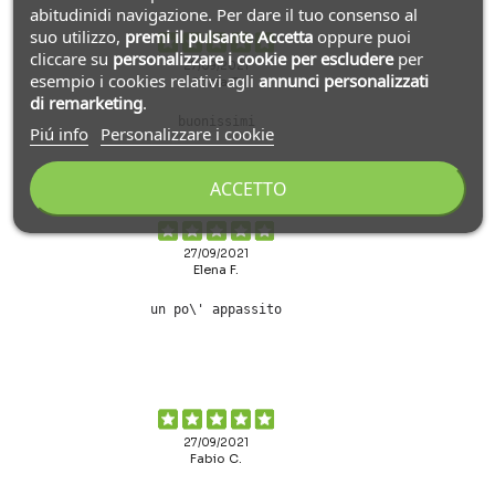
abitudinidi navigazione. Per dare il tuo consenso al
suo utilizzo,
premi il pulsante Accetta
oppure puoi
cliccare su
personalizzare i cookie
per escludere
per
27/09/2021
esempio i cookies relativi agli
annunci personalizzati
Sonia T.
di remarketing
.
buonissimi
Piú info
Personalizzare i cookie
ACCETTO
27/09/2021
Elena F.
un po\' appassito
27/09/2021
Fabio C.