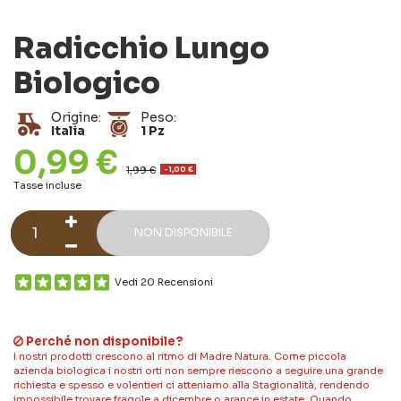
Radicchio Lungo
Biologico
Origine:
Peso:
Italia
1 Pz
0,99 €
1,99 €
-1,00 €
Tasse incluse
NON DISPONIBILE
Vedi 20 Recensioni
Perché non disponibile?
I nostri prodotti crescono al ritmo di Madre Natura. Come piccola
azienda biologica i nostri orti non sempre riescono a seguire una grande
richiesta e spesso e volentieri ci atteniamo alla Stagionalità, rendendo
impossibile trovare fragole a dicembre o arance in estate. Quando