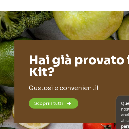
Hai già provato 
Kit?
Gustosi e convenienti!
Ques
Scoprili tutti
nost
anal
al s
pers