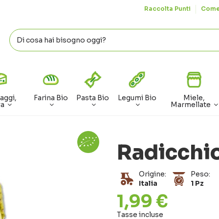
Raccolta Punti
Come
aggi,
Farina Bio
Pasta Bio
Legumi Bio
Miele,
va
Marmellate
Radicchio
Origine:
Peso:
Italia
1 Pz
1,99 €
Tasse incluse