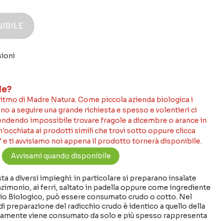
IBILE
sioni
le?
 ritmo di Madre Natura. Come piccola azienda biologica i
no a seguire una grande richiesta e spesso e volentieri ci
rendendo impossibile trovare fragole a dicembre o arance in
occhiata ai prodotti simili che trovi sotto oppure clicca
 e ti avvisiamo noi appena il prodotto tornerà disponibile.
sta a diversi impieghi: in particolare si preparano insalate
nzimonio, ai ferri, saltato in padella oppure come ingrediente
cchio Biologico, può essere consumato crudo o cotto. Nel
i preparazione del radicchio crudo è identico a quello della
aramente viene consumato da solo e più spesso rappresenta