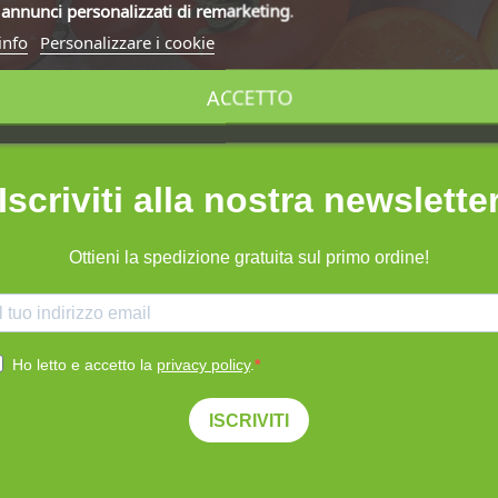
i
annunci personalizzati di remarketing
.
info
Personalizzare i cookie
ACCETTO
Iscriviti alla nostra newslette
Ottieni la spedizione gratuita sul primo ordine!
Ho letto e accetto la
privacy policy
.
ISCRIVITI