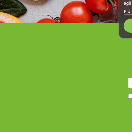
agl
Piú 