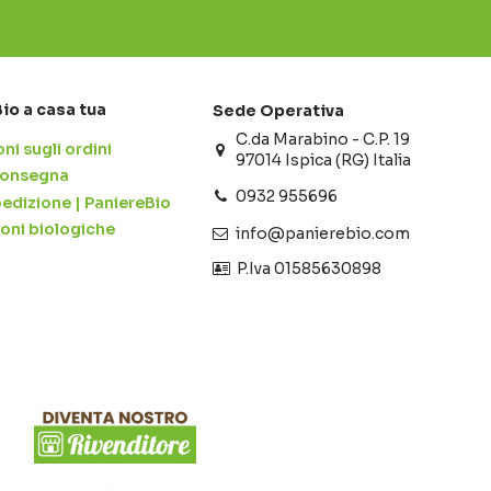
Bio a casa tua
Sede Operativa
C.da Marabino - C.P. 19
ni sugli ordini
97014 Ispica (RG) Italia
 consegna
0932 955696
pedizione | PaniereBio
ioni biologiche
info@panierebio.com
‎‎‎‎‎ P.Iva 01585630898