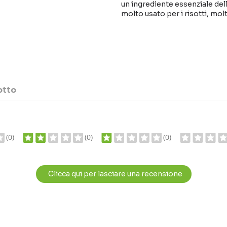
un ingrediente essenziale del
molto usato per i risotti, molt
otto
(0)
(0)
(0)
Clicca qui per lasciare una recensione