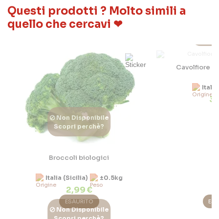
Questi prodotti ? Molto simili a
quello che cercavi ❤
Non D
Scopri
Cavolfiore b
Italia
3,
Non Disponibile
Scopri perchè?
Broccoli biologici
Italia (Sicilia)
±0.5kg
2,99 €
ESAURITO
ES
Non Disponibile
Scopri perchè?