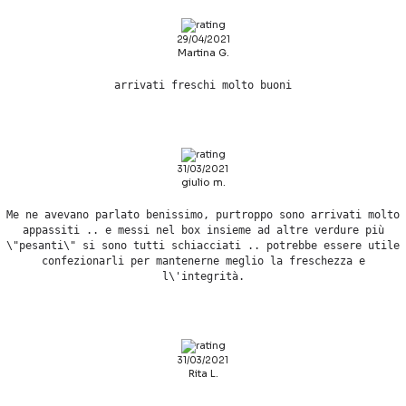
29/04/2021
Martina G.
arrivati freschi molto buoni
31/03/2021
giulio m.
Me ne avevano parlato benissimo, purtroppo sono arrivati molto
appassiti .. e messi nel box insieme ad altre verdure più
\"pesanti\" si sono tutti schiacciati .. potrebbe essere utile
confezionarli per mantenerne meglio la freschezza e
l\'integrità.
31/03/2021
Rita L.