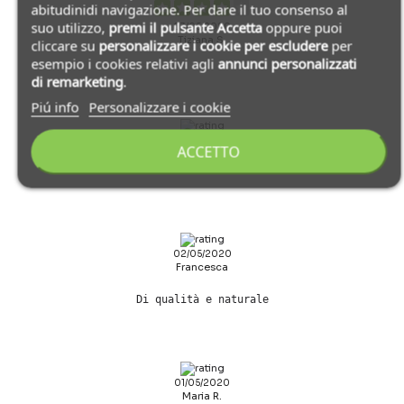
abitudinidi navigazione. Per dare il tuo consenso al
suo utilizzo,
premi il pulsante Accetta
oppure puoi
03/05/2020
Tiziana S.
cliccare su
personalizzare i cookie
per escludere
per
esempio i cookies relativi agli
annunci personalizzati
di remarketing
.
Piú info
Personalizzare i cookie
02/05/2020
ACCETTO
Elena N.
02/05/2020
Francesca
Di qualità e naturale
01/05/2020
Maria R.