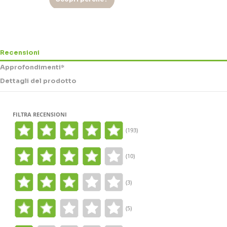
-0,50 €
Indivia riccia bio
Italia (Sicilia)
±0.35kg
Recensioni
1,49 €
1,99 €
Approfondimenti*
ESAURITO
Dettagli del prodotto
FILTRA RECENSIONI
(193)
(10)
(3)
(5)